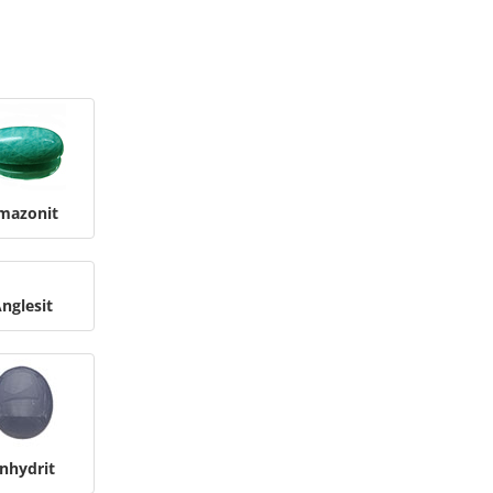
mazonit
nglesit
nhydrit