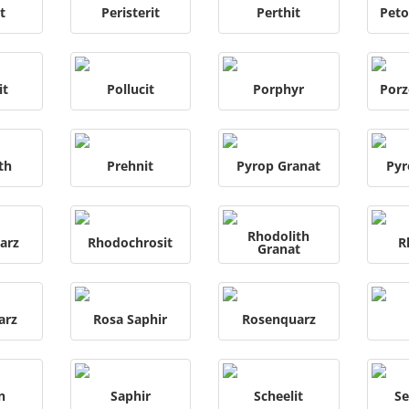
t
Peristerit
Perthit
Peto
it
Pollucit
Porphyr
Porz
th
Prehnit
Pyrop Granat
Pyr
Rhodolith
arz
Rhodochrosit
R
Granat
arz
Rosa Saphir
Rosenquarz
n
Saphir
Scheelit
Se