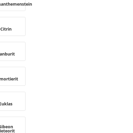
santhemenstein
Citrin
anburit
mortierit
Euklas
Gibeon
eteorit