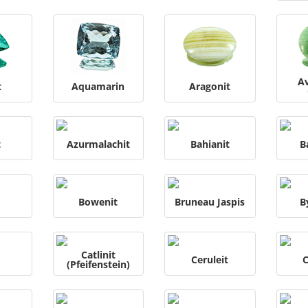
A
t
Aquamarin
Aragonit
t
Azurmalachit
Bahianit
B
Bowenit
Bruneau Jaspis
B
Catlinit
Ceruleit
C
(Pfeifenstein)