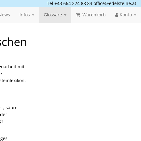
Tel +43 664 224 88 83
office@edelsteine.at
News
Infos
Glossare
Warenkorb
Konto
schen
narbeit mit
e
teinlexikon.
e-, säure-
 der
g!
iges