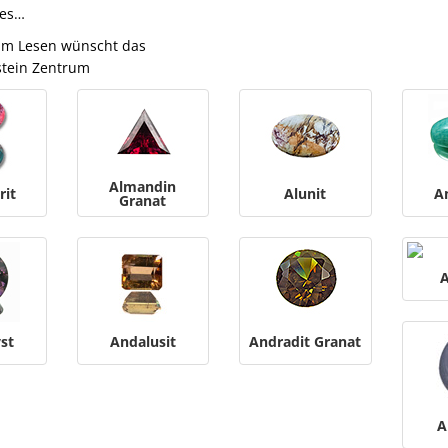
tes…
eim Lesen wünscht das
stein Zentrum
Almandin
rit
Alunit
A
Granat
A
st
Andalusit
Andradit Granat
A