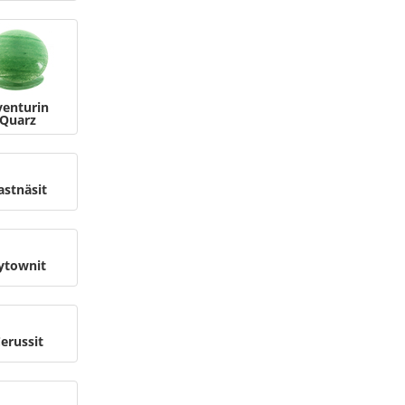
venturin
Quarz
astnäsit
ytownit
erussit