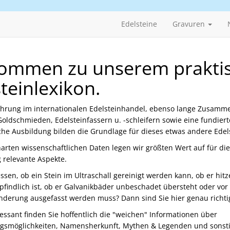
Edelsteine
Gravuren
kommen zu unserem prakti
teinlexikon.
ahrung im internationalen Edelsteinhandel, ebenso lange Zusamme
oldschmieden, Edelsteinfassern u. -schleifern sowie eine fundiert
e Ausbildung bilden die Grundlage für dieses etwas andere Edels
rten wissenschaftlichen Daten legen wir größten Wert auf für die
 relevante Aspekte.
ssen, ob ein Stein im Ultraschall gereinigt werden kann, ob er hitz
findlich ist, ob er Galvanikbäder unbeschadet übersteht oder vor
derung ausgefasst werden muss? Dann sind Sie hier genau richti
essant finden Sie hoffentlich die "weichen" Informationen über
gsmöglichkeiten, Namensherkunft, Mythen & Legenden und sonst