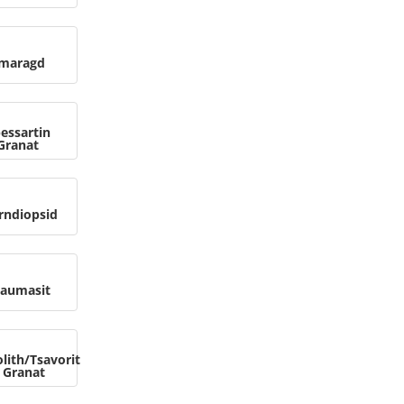
maragd
essartin
Granat
rndiopsid
aumasit
lith/Tsavorit
Granat