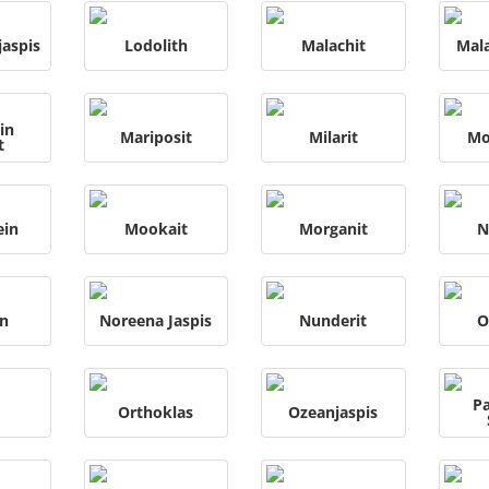
aspis
Lodolith
Malachit
Mal
in
Mariposit
Milarit
Mo
t
ein
Mookait
Morganit
N
in
Noreena Jaspis
Nunderit
O
P
Orthoklas
Ozeanjaspis