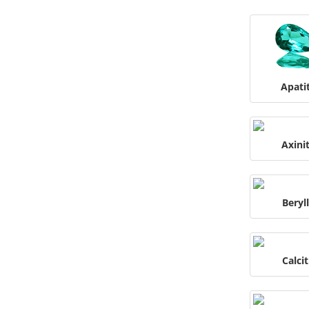
Apati
Axini
Beryll
Calcit