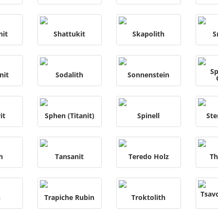
nit
Shattukit
Skapolith
S
Sp
nit
Sodalith
Sonnenstein
it
Sphen (Titanit)
Spinell
Ste
h
Tansanit
Teredo Holz
Th
Tsavo
s
Trapiche Rubin
Troktolith