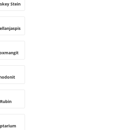
skey Stein
ellanjaspis
oxmangit
hodonit
Rubin
ptarium