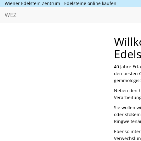
Wiener Edelstein Zentrum - Edelsteine online kaufen
WEZ
Will
Edels
40 Jahre Erf
den besten G
gemmologisch
Neben den ha
Verarbeitung
Sie wollen wi
oder stoßemp
Ringweitenän
Ebenso inter
Verwechslun