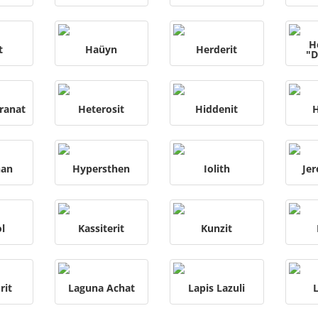
H
t
Haüyn
Herderit
"D
ranat
Heterosit
Hiddenit
H
han
Hypersthen
Iolith
Je
l
Kassiterit
Kunzit
rit
Laguna Achat
Lapis Lazuli