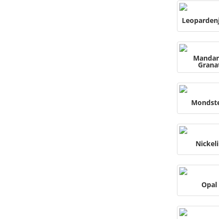
Leopardenj
Mandar
Grana
Mondst
Nickel
Opal