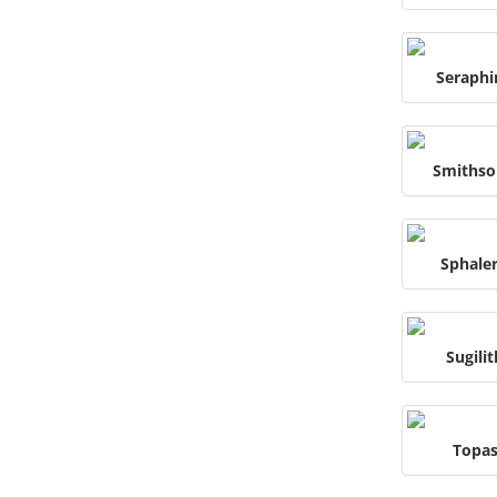
Seraphi
Smithso
Sphaler
Sugilit
Topa