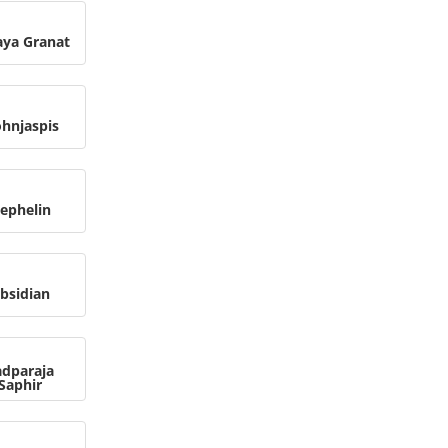
aya Granat
hnjaspis
ephelin
bsidian
adparaja
Saphir