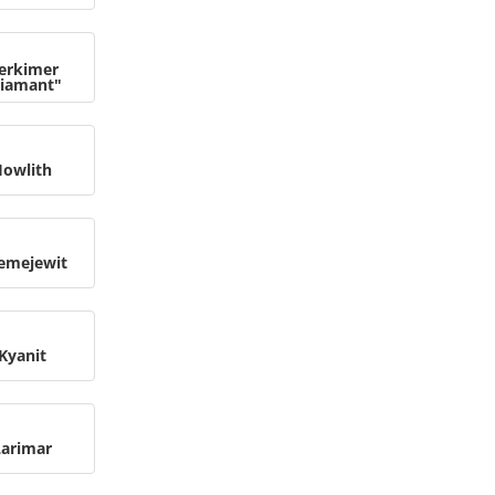
erkimer
iamant"
owlith
remejewit
Kyanit
Larimar