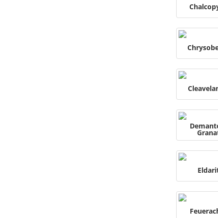
Chalcopy
Chrysobe
Cleavela
Demant
Grana
Eldari
Feuerac