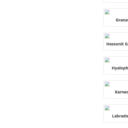
Grana
Hessonit G
Hyalop
Karneo
Labrado