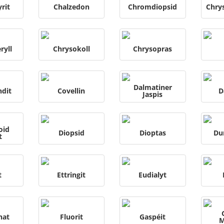
rit
Chalzedon
Chromdiopsid
Chry
ryll
Chrysokoll
Chrysopras
Dalmatiner
ndit
Covellin
D
Jaspis
oid
Diopsid
Dioptas
Du
t
t
Ettringit
Eudialyt
hat
Fluorit
Gaspéit
M