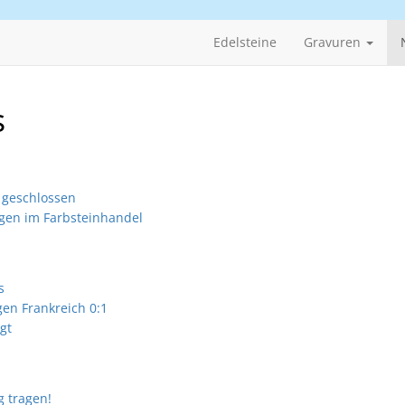
Edelsteine
Gravuren
s
 geschlossen
gen im Farbsteinhandel
s
en Frankreich 0:1
gt
g tragen!