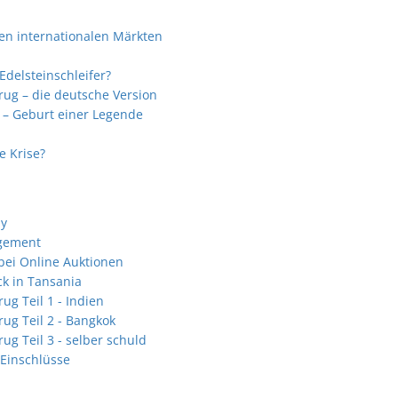
en internationalen Märkten
delsteinschleifer?
rug – die deutsche Version
 – Geburt einer Legende
e Krise?
ay
gement
bei Online Auktionen
k in Tansania
ug Teil 1 - Indien
rug Teil 2 - Bangkok
ug Teil 3 - selber schuld
 Einschlüsse