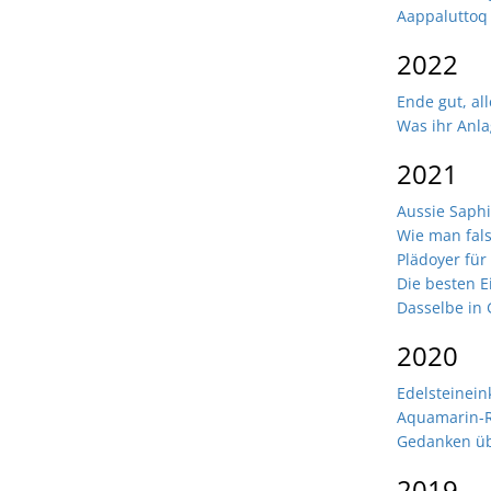
Aappaluttoq
2022
Ende gut, all
Was ihr Anl
2021
Aussie Saphi
Wie man fals
Plädoyer für
Die besten E
Dasselbe in
2020
Edelsteinein
Aquamarin-R
Gedanken üb
2019