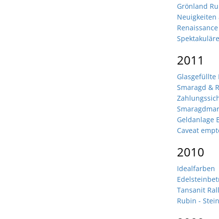
Grönland Ru
Neuigkeiten
Renaissance
Spektakulär
2011
Glasgefüllte
Smaragd & R
Zahlungssich
Smaragdmar
Geldanlage E
Caveat empt
2010
Idealfarben
Edelsteinbetr
Tansanit Ral
Rubin - Stei