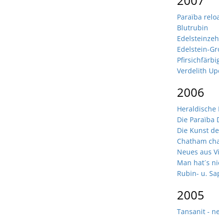
2007
Paraïba rel
Blutrubin
Edelsteinzeh
Edelstein-G
Pfirsichfärb
Verdelith Up
2006
Heraldische
Die Paraïba 
Die Kunst de
Chatham cha
Neues aus V
Man hat´s nic
Rubin- u. Sa
2005
Tansanit - n