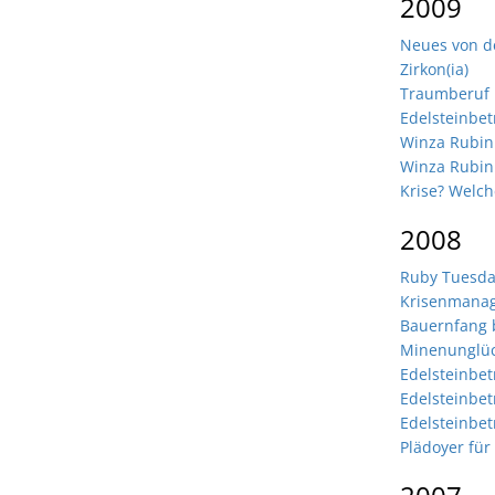
2009
Neues von d
Zirkon(ia)
Traumberuf E
Edelsteinbet
Winza Rubin
Winza Rubin
Krise? Welch
2008
Ruby Tuesd
Krisenmana
Bauernfang 
Minenunglüc
Edelsteinbetr
Edelsteinbet
Edelsteinbetr
Plädoyer für