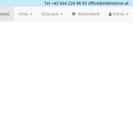
Tel +43 664 224 88 83
office@edelsteine.at
News
Infos
Glossare
Warenkorb
Konto