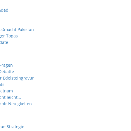
oaded
roßmacht Pakistan
iger Topas
date
 Fragen
Debatte
r Edelsteingravur
ts
ietnam
ht leicht...
phir Neuigkeiten
eue Strategie