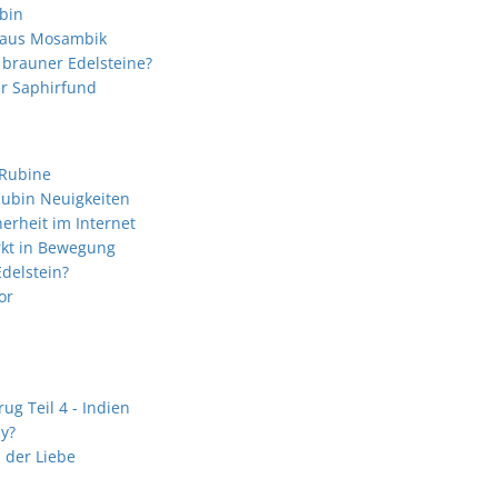
bin
 aus Mosambik
 brauner Edelsteine?
er Saphirfund
 Rubine
ubin Neuigkeiten
erheit im Internet
kt in Bewegung
delstein?
or
ug Teil 4 - Indien
ly?
n der Liebe