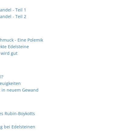
ndel - Teil 1
ndel - Teil 2
Schmuck - Eine Polemik
ekte Edelsteine
 wird gut
l?
euigkeiten
at in neuem Gewand
es Rubin-Boykotts
g bei Edelsteinen