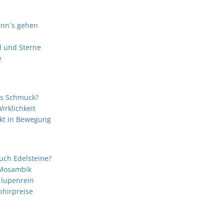
ann´s gehen
s
 und Sterne
e
ls Schmuck?
rklichkeit
kt in Bewegung
uch Edelsteine?
 Mosambik
 lupenrein
phirpreise