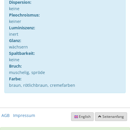
Dispersion:
keine
Pleochroismus:
keiner
Luminiszenz:
inert
Glanz:
wächsern
Spaltbarkeit:
keine
Bruch:
muschelig, spröde
Farbe:
braun, rötlichbraun, cremefarben
AGB
Impressum
English
Seitenanfang