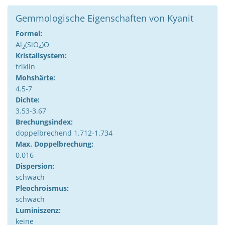
Gemmologische Eigenschaften von Kyanit
Formel:
Al
(SiO
)O
2
4
Kristallsystem:
triklin
Mohshärte:
4.5-7
Dichte:
3.53-3.67
Brechungsindex:
doppelbrechend 1.712-1.734
Max. Doppelbrechung:
0.016
Dispersion:
schwach
Pleochroismus:
schwach
Luminiszenz:
keine