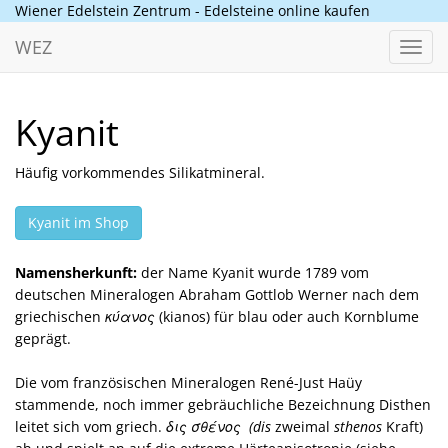
Wiener Edelstein Zentrum - Edelsteine online kaufen
WEZ
Toggl
navig
Kyanit
Häufig vorkommendes Silikatmineral.
Kyanit im Shop
Namensherkunft:
der Name Kyanit wurde 1789 vom
deutschen Mineralogen Abraham Gottlob Werner nach dem
griechischen
κύανος
(kianos) für blau oder auch Kornblume
geprägt.
Die vom französischen Mineralogen René-Just Haüy
stammende, noch immer gebräuchliche Bezeichnung Disthen
leitet sich vom griech.
δις σθένος
(dis
zweimal
sthenos
Kraft)