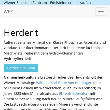
Wiener Edelstein Zentrum - Edelsteine online kaufen
WEZ
Toggl
navig
Herderit
Äußerst seltenes Mineral der Klasse Phosphate, Arsenate und
Vandate. Der fluordominante Herderit bildet eine lückenlose
Mischkristallreihe mit dem hydroxyldominanten
Hydroxylherderit.
Herderit im Shop
Namensherkunft:
als Erstbeschreiber des Herderits gilt der
Wiener Mineraloge
Wilhelm Karl Ritter von Haidinger
, dem
bei einem Besuch im Wernerschen Museum in Freiberg im
Jahre 1823 eine Mineralstufe aus
Ehrenfriedersdorf
mit
einem seiner Meinung nach neuen Mineral aufgefallen war.
Die Erstbeschreibung des neuen Minerals veröffentlichte
Haidinger erst im Jahre 1828 und führte zu Ehren des