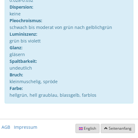
0.028-0.032
Dispersion:
keine
Pleochroismus:
schwach bis moderat von grün nach gelblichgrün
Luminiszenz:
grün bis violett
Glanz:
gläsern
Spaltbarkeit:
undeutlich
Bruch:
kleinmuschelig, spröde
Farbe:
hellgrün, hell graublau, blassgelb, farblos
AGB
Impressum
English
Seitenanfang