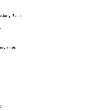
iedung, Zaun
d
nty, Utah,
d,