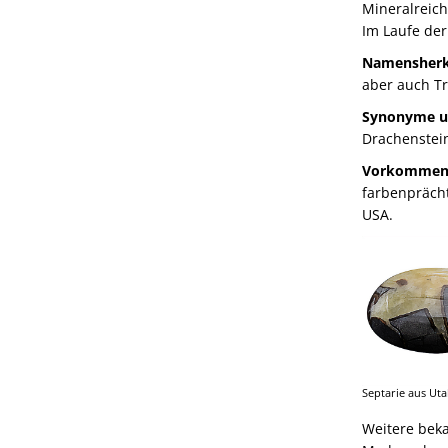
Mineralreiche
Im Laufe der 
Namensherk
aber auch T
Synonyme u
Drachenstein
Vorkommen
farbenprächt
USA.
Septarie aus Ut
Weitere beka