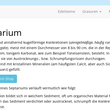
Edelsteine
Gravuren
arium
nd annähernd kugelförmige Konkretionen (
unregelmäßige, häufig run
gate)
, meist mit einem Durchmesser von 8 bis 90 cm, die in der Re
em, tonigem Karbonat, wie zum Beispiel Toneisenstein, besteht. I
d sie von Austrocknungs-, bzw. Schrumpfungsrissen durchzogen.
ind mit kristallinen Mineralien (am häufigsten Calcit, aber auch Side
uarz) gefüllt.
 im Shop
eines Septariums verläuft vermutlich wie folgt:
ion bildet sich in weichem Sediment, oft um organisches Material
 das Sediment verdichtet oder austrocknet, schrumpft die Konkre
se.