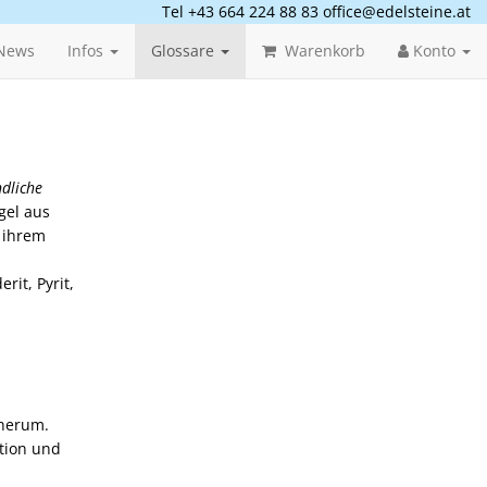
Tel +43 664 224 88 83
office@edelsteine.at
News
Infos
Glossare
Warenkorb
Konto
dliche
gel aus
n ihrem
rit, Pyrit,
 herum.
tion und