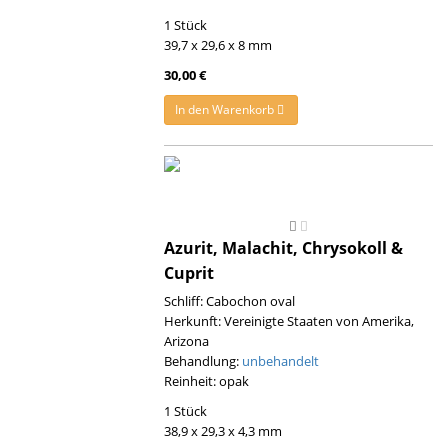
1 Stück
39,7 x 29,6 x 8 mm
30,00 €
In den Warenkorb
Azurit, Malachit, Chrysokoll &
Cuprit
Schliff: Cabochon oval
Herkunft: Vereinigte Staaten von Amerika,
Arizona
Behandlung:
unbehandelt
Reinheit: opak
1 Stück
38,9 x 29,3 x 4,3 mm