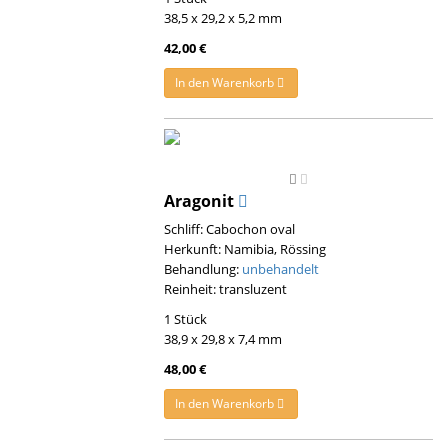
38,5 x 29,2 x 5,2 mm
42,00 €
In den Warenkorb
Aragonit
Schliff: Cabochon oval
Herkunft: Namibia, Rössing
Behandlung:
unbehandelt
Reinheit: transluzent
1 Stück
38,9 x 29,8 x 7,4 mm
48,00 €
In den Warenkorb