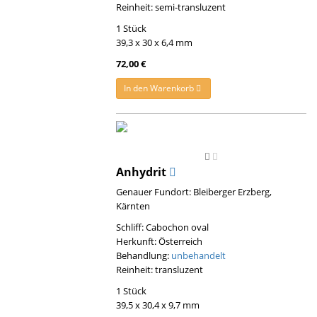
Reinheit: semi-transluzent
1 Stück
39,3 x 30 x 6,4 mm
72,00 €
In den Warenkorb
Anhydrit
Genauer Fundort: Bleiberger Erzberg,
Kärnten
Schliff: Cabochon oval
Herkunft: Österreich
Behandlung:
unbehandelt
Reinheit: transluzent
1 Stück
39,5 x 30,4 x 9,7 mm