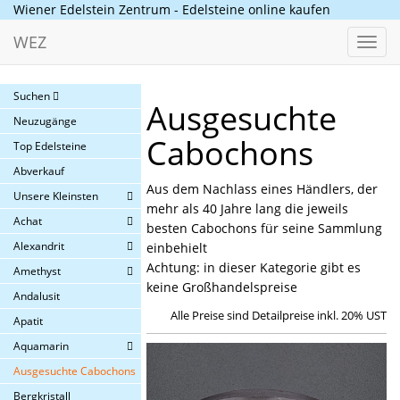
Wiener Edelstein Zentrum - Edelsteine online kaufen
WEZ
Toggl
navig
Suchen
Ausgesuchte
Neuzugänge
Cabochons
Top Edelsteine
Abverkauf
Aus dem Nachlass eines Händlers, der
Unsere Kleinsten
mehr als 40 Jahre lang die jeweils
Achat
besten Cabochons für seine Sammlung
Alexandrit
einbehielt
Achtung: in dieser Kategorie gibt es
Amethyst
keine Großhandelspreise
Andalusit
Alle Preise sind Detailpreise inkl. 20% UST
Apatit
Aquamarin
Ausgesuchte Cabochons
Bergkristall