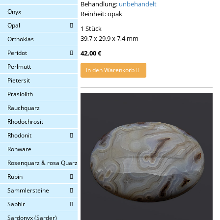
Behandlung:
unbehandelt
Onyx
Reinheit: opak
Opal
1 Stück
39,7 x 29,9 x 7,4 mm
Orthoklas
Peridot
42,00 €
Perlmutt
In den Warenkorb
Pietersit
Prasiolith
Rauchquarz
Rhodochrosit
Rhodonit
Rohware
Rosenquarz & rosa Quarz
Rubin
Sammlersteine
Saphir
Sardonyx (Sarder)