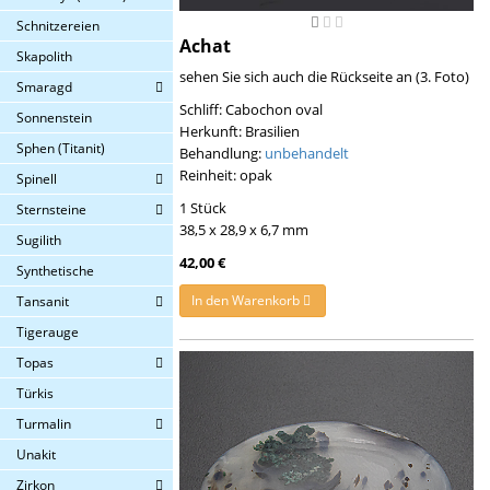
Schnitzereien
Achat
Skapolith
sehen Sie sich auch die Rückseite an (3. Foto)
Smaragd
Schliff: Cabochon oval
Sonnenstein
Herkunft: Brasilien
Sphen (Titanit)
Behandlung:
unbehandelt
Reinheit: opak
Spinell
1 Stück
Sternsteine
38,5 x 28,9 x 6,7 mm
Sugilith
42,00 €
Synthetische
In den Warenkorb
Tansanit
Tigerauge
Topas
Türkis
Turmalin
Unakit
Zirkon