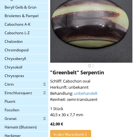
Beryll Gelb & Grün
Briolettes & Pampel
Cabochons A-K
Cabochons L-Z
Chalzedon
Chromdiopsid
Chrysoberyll
Chrysokoll
"Greenbelt" Serpentin
Chrysopras
Schliff: Cabochon oval
Citrin
Herkunft: unbekannt
Einschlussquarz
Behandlung:
unbehandelt
Reinheit: semi-transluzent
Fluorit
1 Stück
Fossilien
40,5 x 30 x 7,7 mm
Granat
42,00 €
Hämatit (Blutstein)
In den Warenkorb
Herkimer