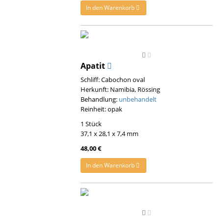
In den Warenkorb
Apatit
Schliff: Cabochon oval
Herkunft: Namibia, Rössing
Behandlung:
unbehandelt
Reinheit: opak
1 Stück
37,1 x 28,1 x 7,4 mm
48,00 €
In den Warenkorb