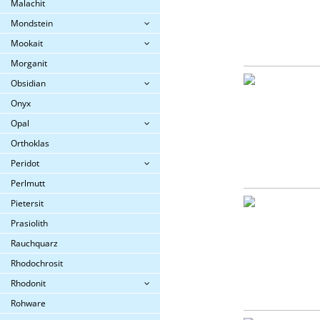
Malachit
Mondstein
Mookait
Morganit
Obsidian
Onyx
Opal
Orthoklas
Peridot
Perlmutt
Pietersit
Prasiolith
Rauchquarz
Rhodochrosit
Rhodonit
Rohware