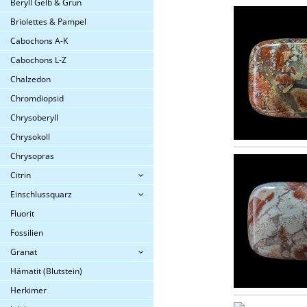
Beryll Gelb & Grün
Briolettes & Pampel
Cabochons A-K
Cabochons L-Z
Chalzedon
Chromdiopsid
Chrysoberyll
Chrysokoll
Chrysopras
Citrin
Einschlussquarz
Fluorit
Fossilien
Granat
Hämatit (Blutstein)
Herkimer