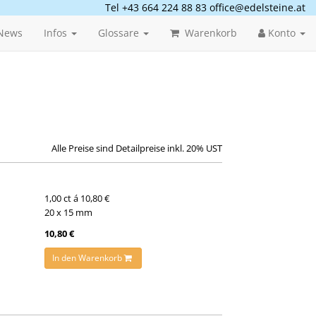
Tel +43 664 224 88 83
office@edelsteine.at
News
Infos
Glossare
Warenkorb
Konto
Alle Preise sind Detailpreise inkl. 20% UST
1,00 ct á 10,80 €
20 x 15 mm
10,80 €
In den Warenkorb