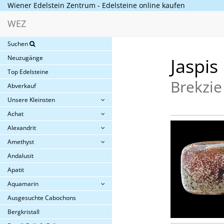
Wiener Edelstein Zentrum - Edelsteine online kaufen
WEZ
Suchen
Neuzugänge
Jaspis
Top Edelsteine
Brekzie
Abverkauf
Unsere Kleinsten
Achat
Alexandrit
Amethyst
Andalusit
Apatit
Aquamarin
Ausgesuchte Cabochons
Bergkristall