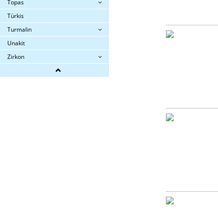
Topas
Türkis
Turmalin
Unakit
Zirkon