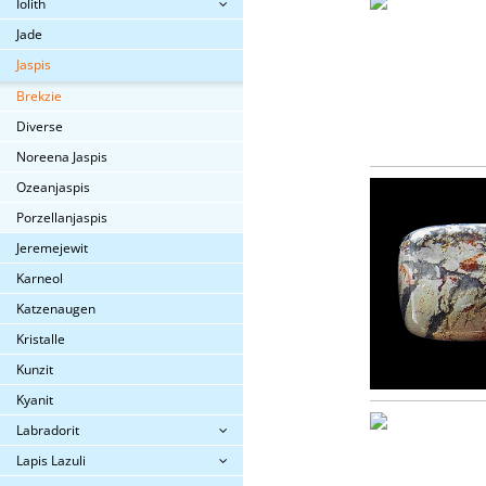
Iolith
Jade
Jaspis
Brekzie
Diverse
Noreena Jaspis
Ozeanjaspis
Porzellanjaspis
Jeremejewit
Karneol
Katzenaugen
Kristalle
Kunzit
Kyanit
Labradorit
Lapis Lazuli