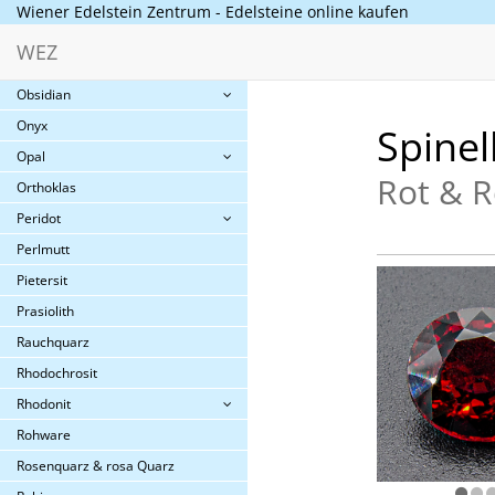
Mondstein
Wiener Edelstein Zentrum - Edelsteine online kaufen
Mookait
WEZ
Morganit
Obsidian
Onyx
Spinel
Opal
Rot & 
Orthoklas
Peridot
Perlmutt
Pietersit
Prasiolith
Rauchquarz
Rhodochrosit
Rhodonit
Rohware
Rosenquarz & rosa Quarz