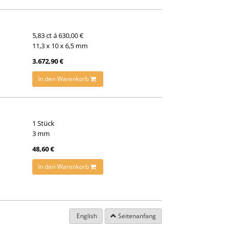
5,83 ct á 630,00 €
11,3 x 10 x 6,5 mm
3.672,90 €
In den Warenkorb
1 Stück
3 mm
48,60 €
In den Warenkorb
English
Seitenanfang