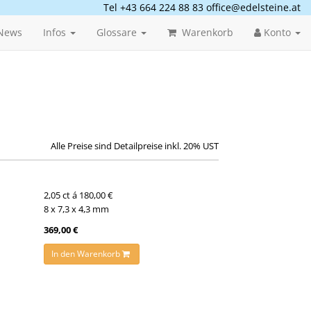
Tel +43 664 224 88 83
office@edelsteine.at
News
Infos
Glossare
Warenkorb
Konto
Alle Preise sind Detailpreise inkl. 20% UST
2,05 ct á 180,00 €
8 x 7,3 x 4,3 mm
369,00 €
In den Warenkorb