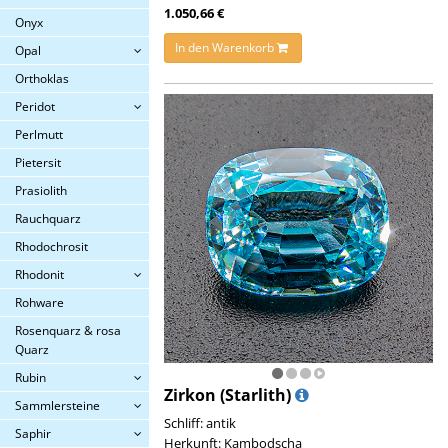
1.050,66 €
Onyx
In den Warenkorb
Opal
Orthoklas
Peridot
Perlmutt
Pietersit
Prasiolith
Rauchquarz
Rhodochrosit
Rhodonit
Rohware
Rosenquarz & rosa
Quarz
Rubin
Zirkon (Starlith)
Sammlersteine
Schliff: antik
Saphir
Herkunft: Kambodscha