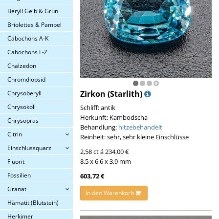
Beryll Gelb & Grün
Briolettes & Pampel
Cabochons A-K
Cabochons L-Z
Chalzedon
Chromdiopsid
Zirkon (Starlith)
Chrysoberyll
Chrysokoll
Schliff: antik
Herkunft: Kambodscha
Chrysopras
Behandlung:
hitzebehandelt
Citrin
Reinheit: sehr, sehr kleine Einschlüsse
Einschlussquarz
2,58 ct á 234,00 €
8,5 x 6,6 x 3,9 mm
Fluorit
Fossilien
603,72 €
Granat
In den Warenkorb
Hämatit (Blutstein)
Herkimer