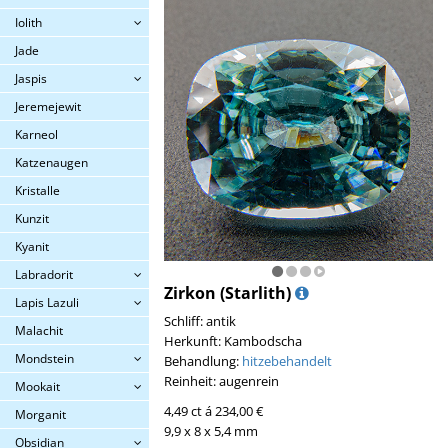
Iolith
Jade
Jaspis
Jeremejewit
Karneol
Katzenaugen
Kristalle
Kunzit
Kyanit
Labradorit
Zirkon (Starlith)
Lapis Lazuli
Schliff: antik
Malachit
Herkunft: Kambodscha
Mondstein
Behandlung:
hitzebehandelt
Reinheit: augenrein
Mookait
4,49 ct á 234,00 €
Morganit
9,9 x 8 x 5,4 mm
Obsidian