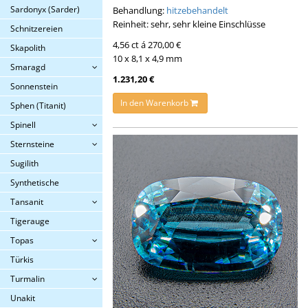
Sardonyx (Sarder)
Behandlung:
hitzebehandelt
Reinheit: sehr, sehr kleine Einschlüsse
Schnitzereien
4,56 ct á 270,00 €
Skapolith
10 x 8,1 x 4,9 mm
Smaragd
1.231,20 €
Sonnenstein
In den Warenkorb
Sphen (Titanit)
Spinell
Sternsteine
Sugilith
Synthetische
Tansanit
Tigerauge
Topas
Türkis
Turmalin
Unakit