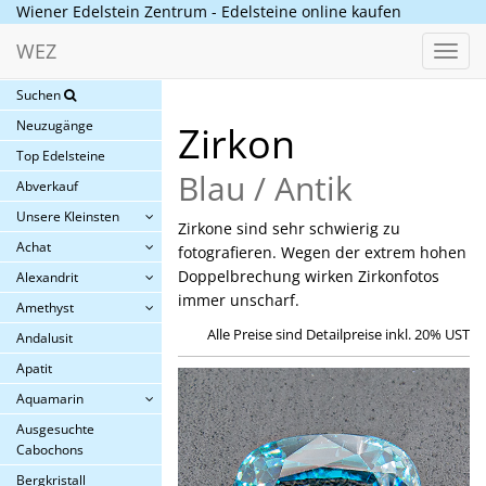
Wiener Edelstein Zentrum - Edelsteine online kaufen
WEZ
Toggl
navig
Suchen
Neuzugänge
Zirkon
Top Edelsteine
Blau / Antik
Abverkauf
Unsere Kleinsten
Zirkone sind sehr schwierig zu
Achat
fotografieren. Wegen der extrem hohen
Doppelbrechung wirken Zirkonfotos
Alexandrit
immer unscharf.
Amethyst
Alle Preise sind Detailpreise inkl. 20% UST
Andalusit
Apatit
Aquamarin
Ausgesuchte
Cabochons
Bergkristall