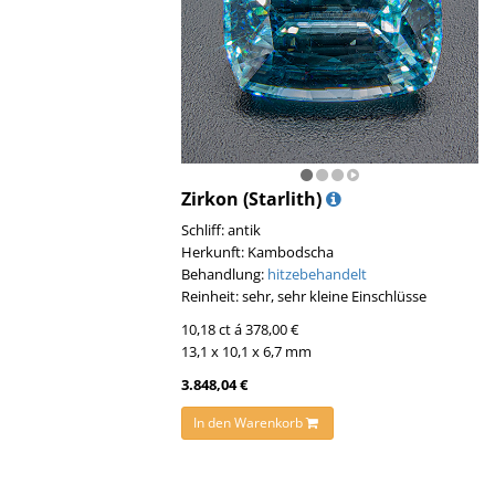
Zirkon (Starlith)
Schliff: antik
Herkunft: Kambodscha
Behandlung:
hitzebehandelt
Reinheit: sehr, sehr kleine Einschlüsse
10,18 ct á 378,00 €
13,1 x 10,1 x 6,7 mm
3.848,04 €
In den Warenkorb