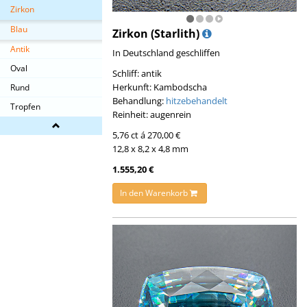
Zirkon
Blau
Zirkon (Starlith)
Antik
In Deutschland geschliffen
Oval
Schliff: antik
Herkunft: Kambodscha
Rund
Behandlung:
hitzebehandelt
Tropfen
Reinheit: augenrein
5,76 ct á 270,00 €
12,8 x 8,2 x 4,8 mm
1.555,20 €
In den Warenkorb