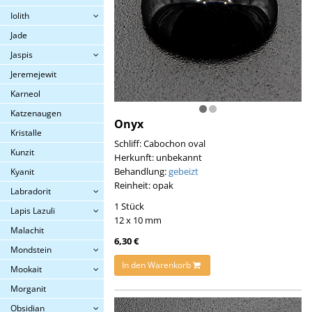
Iolith
Jade
Jaspis
Jeremejewit
Karneol
Katzenaugen
Onyx
Kristalle
Schliff: Cabochon oval
Kunzit
Herkunft: unbekannt
Behandlung:
gebeizt
Kyanit
Reinheit: opak
Labradorit
1 Stück
Lapis Lazuli
12 x 10 mm
Malachit
6,30 €
Mondstein
In den Warenkorb
Mookait
Morganit
Obsidian