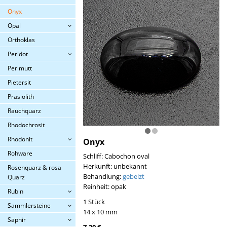
Onyx
Opal
Orthoklas
Peridot
Perlmutt
Pietersit
Prasiolith
Rauchquarz
Rhodochrosit
Rhodonit
Onyx
Rohware
Schliff: Cabochon oval
Herkunft: unbekannt
Rosenquarz & rosa
Behandlung:
gebeizt
Quarz
Reinheit: opak
Rubin
1 Stück
Sammlersteine
14 x 10 mm
Saphir
7,20 €