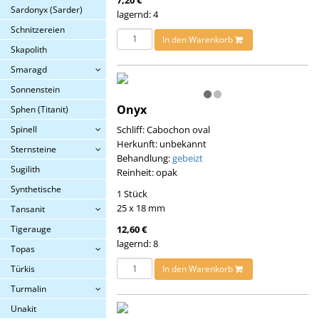
Sardonyx (Sarder)
lagernd: 4
Schnitzereien
In den Warenkorb
Skapolith
Smaragd
Sonnenstein
Onyx
Sphen (Titanit)
Spinell
Schliff: Cabochon oval
Herkunft: unbekannt
Sternsteine
Behandlung:
gebeizt
Sugilith
Reinheit: opak
Synthetische
1 Stück
25 x 18 mm
Tansanit
Tigerauge
12,60 €
lagernd: 8
Topas
Türkis
In den Warenkorb
Turmalin
Unakit