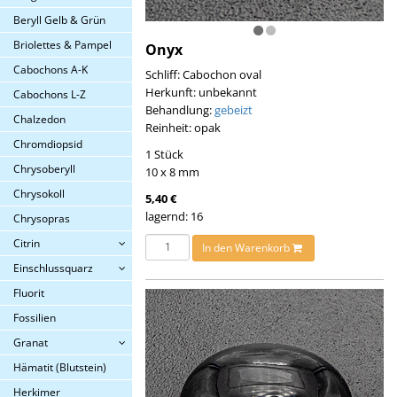
Beryll Gelb & Grün
Briolettes & Pampel
Onyx
Cabochons A-K
Schliff: Cabochon oval
Herkunft: unbekannt
Cabochons L-Z
Behandlung:
gebeizt
Chalzedon
Reinheit: opak
Chromdiopsid
1 Stück
Chrysoberyll
10 x 8 mm
Chrysokoll
5,40 €
lagernd: 16
Chrysopras
Citrin
In den Warenkorb
Einschlussquarz
Fluorit
Fossilien
Granat
Hämatit (Blutstein)
Herkimer