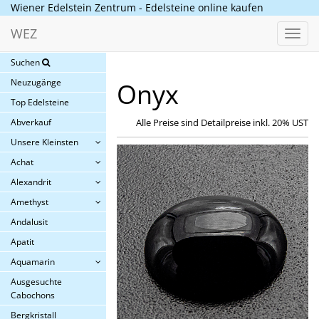
Wiener Edelstein Zentrum - Edelsteine online kaufen
WEZ
Toggl
navig
Suchen
Neuzugänge
Onyx
Top Edelsteine
Abverkauf
Alle Preise sind Detailpreise inkl. 20% UST
Unsere Kleinsten
Achat
Alexandrit
Amethyst
Andalusit
Apatit
Aquamarin
Ausgesuchte
Cabochons
Bergkristall