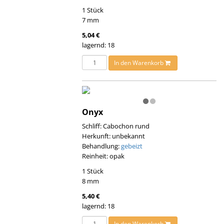
1 Stück
7 mm
5,04 €
lagernd: 18
In den Warenkorb
Onyx
Schliff: Cabochon rund
Herkunft: unbekannt
Behandlung:
gebeizt
Reinheit: opak
1 Stück
8 mm
5,40 €
lagernd: 18
In den Warenkorb