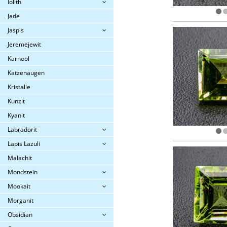
Iolith
Jade
Jaspis
Jeremejewit
Karneol
Katzenaugen
Kristalle
Kunzit
Kyanit
Labradorit
Lapis Lazuli
Malachit
Mondstein
Mookait
Morganit
Obsidian