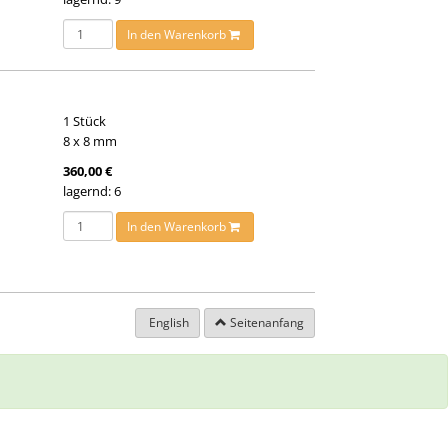
In den Warenkorb
1 Stück
8 x 8 mm
360,00 €
lagernd: 6
In den Warenkorb
English
Seitenanfang