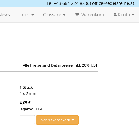
Tel +43 664 224 88 83
office@edelsteine.at
News
Infos
Glossare
Warenkorb
Konto
Alle Preise sind Detailpreise inkl. 20% UST
1 Stück
4 x 2 mm
4,05 €
lagernd: 119
In den Warenkorb