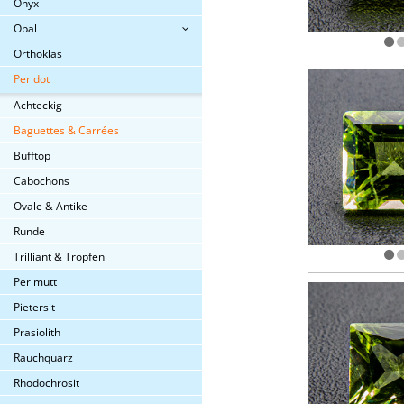
Onyx
Opal
Orthoklas
Peridot
Achteckig
Baguettes & Carrées
Bufftop
Cabochons
Ovale & Antike
Runde
Trilliant & Tropfen
Perlmutt
Pietersit
Prasiolith
Rauchquarz
Rhodochrosit