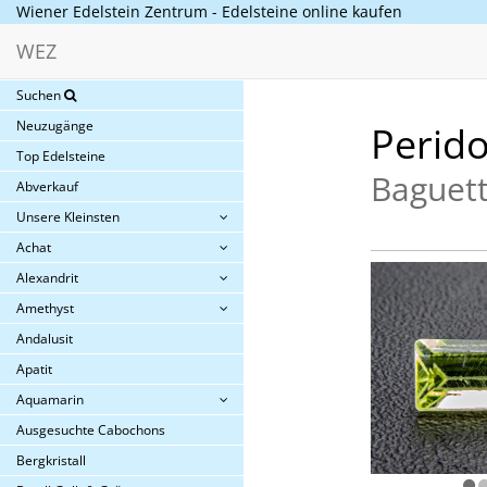
Wiener Edelstein Zentrum - Edelsteine online kaufen
WEZ
Suchen
Neuzugänge
Perido
Top Edelsteine
Baguett
Abverkauf
Unsere Kleinsten
Achat
Alexandrit
Amethyst
Andalusit
Apatit
Aquamarin
Ausgesuchte Cabochons
Bergkristall