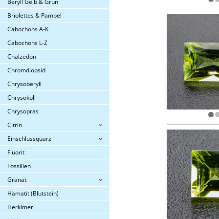
Beryll Gelb & Grün
Briolettes & Pampel
Cabochons A-K
Cabochons L-Z
Chalzedon
Chromdiopsid
Chrysoberyll
Chrysokoll
Chrysopras
Citrin
Einschlussquarz
Fluorit
Fossilien
Granat
Hämatit (Blutstein)
Herkimer