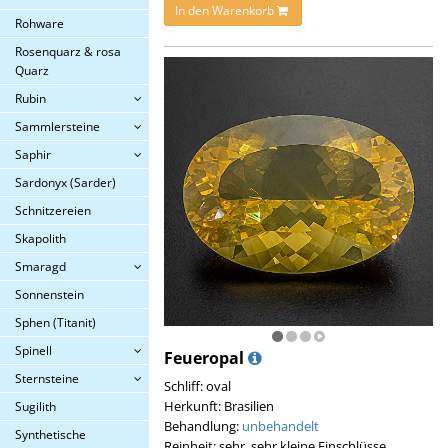
In den Warenkorb
Rohware
Rosenquarz & rosa
Quarz
Rubin
Sammlersteine
Saphir
Sardonyx (Sarder)
Schnitzereien
Skapolith
Smaragd
Sonnenstein
Sphen (Titanit)
Spinell
Feueropal
Sternsteine
Schliff: oval
Herkunft: Brasilien
Sugilith
Behandlung:
unbehandelt
Synthetische
Reinheit: sehr, sehr kleine Einschlüsse