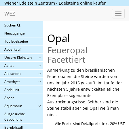
Wiener Edelstein Zentrum - Edelsteine online kaufen
WEZ
Toggl
navig
Suchen
Neuzugänge
Opal
Top Edelsteine
Feueropal
Abverkauf
Facettiert
Unsere Kleinsten
Achat
Anmerkung zu den brasilianischen
Alexandrit
Feueropalen: die Steine wurden von
Amethyst
uns im Jahr 2015 gekauft. Im Laufe der
nächsten 5 Jahre entwickelten etliche
Andalusit
Exemplare sogenannte
Apatit
Austrocknungsrisse. Seither sind die
Aquamarin
Steine stabil aber bei Opal weiß man
Ausgesuchte
nie...
Cabochons
Alle Preise sind Detailpreise inkl. 20% UST
Bergkristall