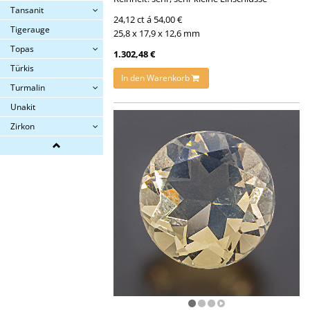
Tansanit
24,12 ct á 54,00 €
Tigerauge
25,8 x 17,9 x 12,6 mm
Topas
1.302,48 €
Türkis
In den Warenkorb
Turmalin
Unakit
Zirkon