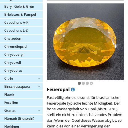
Beryll Gelb & Grün
Briolettes & Pampel
Cabochons A-K
Cabochons L-Z
Chalzedon
Chromdiopsid
Chrysoberyll
Chrysokoll
Chrysopras
Citrin
Einschlussquarz
Feueropal
Fluorit
Fast völlig ohne die sonst für brasilianische
Fossilien
Feueropale typische leichte Milchigkeit. Der
hohe Wassergehalt von Opal (bis zu 20%!)
Granat
stellt ein nicht zu unterschätzendes Problem
Hämatit (Blutstein)
dar. Wenn der Opal dieses Wasser abgibt, so
kann dies von einer Verringerung der
Herkimer