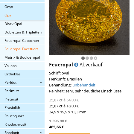
Onyx
Opal
Black Opal
Dubletten & Tripletten
Feueropal Cabochon
Feueropal Facettiert
Matrix & Boulderopal
Feueropal
Abverkauf
Vollopal
Schliff: oval
Orthoklas
Herkunft: Brasilien
Peridot
Behandlung:
unbehandelt
Perlmutt
Reinheit: sehr, sehr deutliche Einschlüsse
Pietersit
25,87 ct á 54,00 €
25,87 ct á 18,00 €
Prasiolith
24,9 x 19,9 x 13,3 mm
Rauchquarz
1.396,98 €
Rhodochrosit
465,66 €
Rhodonit