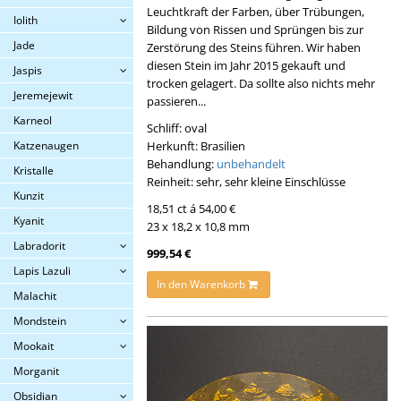
Leuchtkraft der Farben, über Trübungen,
Iolith
Bildung von Rissen und Sprüngen bis zur
Jade
Zerstörung des Steins führen. Wir haben
diesen Stein im Jahr 2015 gekauft und
Jaspis
trocken gelagert. Da sollte also nichts mehr
Jeremejewit
passieren...
Karneol
Schliff: oval
Herkunft: Brasilien
Katzenaugen
Behandlung:
unbehandelt
Kristalle
Reinheit: sehr, sehr kleine Einschlüsse
Kunzit
18,51 ct á 54,00 €
Kyanit
23 x 18,2 x 10,8 mm
Labradorit
999,54 €
Lapis Lazuli
In den Warenkorb
Malachit
Mondstein
Mookait
Morganit
Obsidian