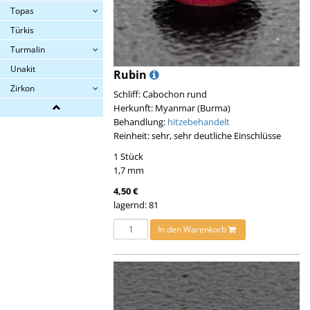
Topas
Türkis
Turmalin
Unakit
Rubin
Zirkon
Schliff: Cabochon rund
Herkunft: Myanmar (Burma)
Behandlung:
hitzebehandelt
Reinheit: sehr, sehr deutliche Einschlüsse
1 Stück
1,7 mm
4,50 €
lagernd: 81
In den Warenkorb