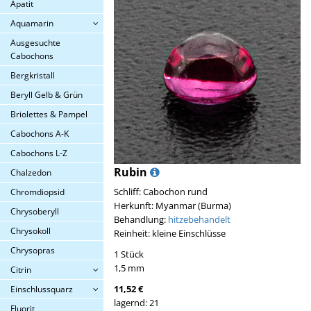
Apatit
Aquamarin
Ausgesuchte
Cabochons
Bergkristall
Beryll Gelb & Grün
Briolettes & Pampel
Cabochons A-K
Cabochons L-Z
Rubin
Chalzedon
Schliff: Cabochon rund
Chromdiopsid
Herkunft: Myanmar (Burma)
Chrysoberyll
Behandlung:
hitzebehandelt
Chrysokoll
Reinheit: kleine Einschlüsse
Chrysopras
1 Stück
1,5 mm
Citrin
11,52 €
Einschlussquarz
lagernd: 21
Fluorit