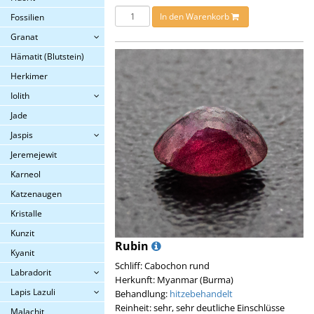
In den Warenkorb
Fossilien
Granat
Hämatit (Blutstein)
Herkimer
Iolith
Jade
Jaspis
Jeremejewit
Karneol
Katzenaugen
Kristalle
Kunzit
Rubin
Kyanit
Schliff: Cabochon rund
Labradorit
Herkunft: Myanmar (Burma)
Lapis Lazuli
Behandlung:
hitzebehandelt
Reinheit: sehr, sehr deutliche Einschlüsse
Malachit