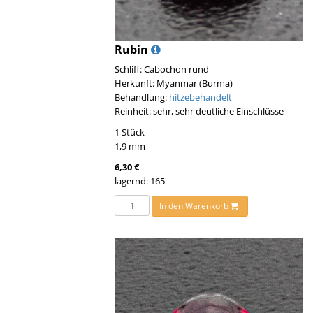
Rubin
Schliff: Cabochon rund
Herkunft: Myanmar (Burma)
Behandlung:
hitzebehandelt
Reinheit: sehr, sehr deutliche Einschlüsse
1 Stück
1,9 mm
6,30 €
lagernd: 165
In den Warenkorb