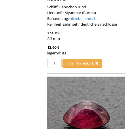
Schliff: Cabochon rund
Herkunft: Myanmar (Burma)
Behandlung:
hitzebehandelt
Reinheit: sehr, sehr deutliche Einschlüsse
1 Stück
2,3 mm
12,60 €
lagernd: 83
In den Warenkorb