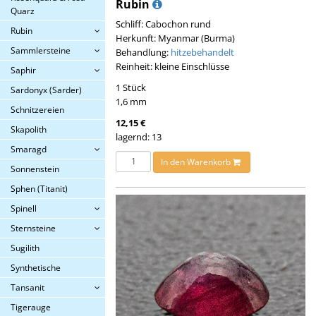
Rubin
Quarz
Schliff: Cabochon rund
Rubin
Herkunft: Myanmar (Burma)
Sammlersteine
Behandlung:
hitzebehandelt
Reinheit: kleine Einschlüsse
Saphir
1 Stück
Sardonyx (Sarder)
1,6 mm
Schnitzereien
12,15 €
Skapolith
lagernd: 13
Smaragd
In den Warenkorb
Sonnenstein
Sphen (Titanit)
Spinell
Sternsteine
Sugilith
Synthetische
Tansanit
Tigerauge