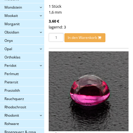
1 Stück
Mondstein
1,6 mm
Mookait
3,60 €
Morganit
lagernd: 3
Obsidian
In den Warenkorb
Onyx
Opal
Orthoklas
Peridot
Perlmutt
Pietersit
Prasiolith
Rauchquarz
Rhodochrosit
Rhodonit
Rohware
Rosenquarz & rosa