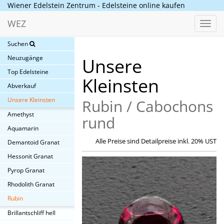
Wiener Edelstein Zentrum - Edelsteine online kaufen
WEZ
Toggl
navig
Suchen
Neuzugänge
Unsere
Top Edelsteine
Kleinsten
Abverkauf
Unsere Kleinsten
Rubin / Cabochons
Amethyst
rund
Aquamarin
Alle Preise sind Detailpreise inkl. 20% UST
Demantoid Granat
Hessonit Granat
Pyrop Granat
Rhodolith Granat
Rubin
Brillantschliff hell