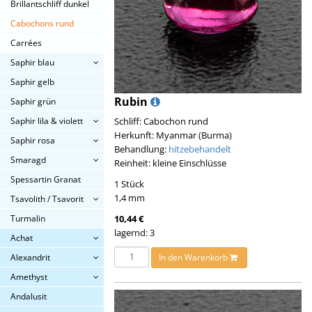
Brillantschliff dunkel
Cabochons rund
Carrées
Saphir blau
Saphir gelb
Rubin
Saphir grün
Schliff: Cabochon rund
Saphir lila & violett
Herkunft: Myanmar (Burma)
Saphir rosa
Behandlung:
hitzebehandelt
Smaragd
Reinheit: kleine Einschlüsse
Spessartin Granat
1 Stück
1,4 mm
Tsavolith / Tsavorit
10,44 €
Turmalin
lagernd: 3
Achat
In den Warenkorb
Alexandrit
Amethyst
Andalusit