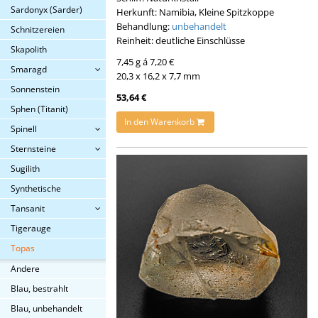
Sardonyx (Sarder)
Herkunft: Namibia, Kleine Spitzkoppe
Behandlung:
unbehandelt
Schnitzereien
Reinheit: deutliche Einschlüsse
Skapolith
7,45 g á 7,20 €
Smaragd
20,3 x 16,2 x 7,7 mm
Sonnenstein
53,64 €
Sphen (Titanit)
In den Warenkorb
Spinell
Sternsteine
Sugilith
Synthetische
Tansanit
Tigerauge
Topas
Andere
Blau, bestrahlt
Blau, unbehandelt