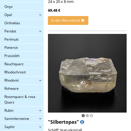
24 x 20 x 8 mm
Onyx
69,48 €
Opal
In den Warenkorb
Orthoklas
Peridot
Perlmutt
Pietersit
Prasiolith
Rauchquarz
Rhodochrosit
Rhodonit
Rohware
Rosenquarz & rosa
Quarz
Rubin
Sammlersteine
"Silbertopas"
Saphir
Schliff: Naturkristall