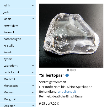
Iolith
Jade
Jaspis
Jeremejewit
Karneol
Katzenaugen
Kristalle
Kunzit
Kyanit
Labradorit
Lapis Lazuli
"Silbertopas"
Malachit
Schliff: getrommelt
Mondstein
Herkunft: Namibia, Kleine Spitzkoppe
Behandlung:
unbehandelt
Mookait
Reinheit: deutliche Einschlüsse
Morganit
9,65 g á 7,20 €
Obsidian