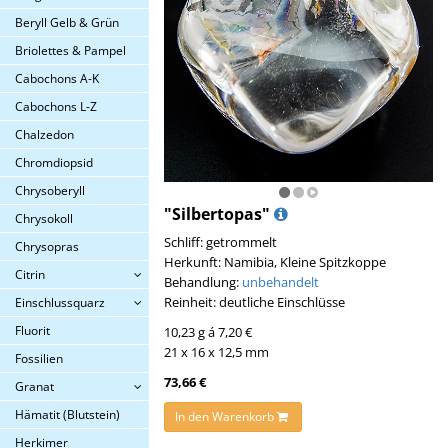
Beryll Gelb & Grün
Briolettes & Pampel
Cabochons A-K
Cabochons L-Z
Chalzedon
Chromdiopsid
Chrysoberyll
"Silbertopas"
Chrysokoll
Schliff: getrommelt
Chrysopras
Herkunft: Namibia, Kleine Spitzkoppe
Citrin
Behandlung:
unbehandelt
Reinheit: deutliche Einschlüsse
Einschlussquarz
Fluorit
10,23 g á 7,20 €
21 x 16 x 12,5 mm
Fossilien
73,66 €
Granat
Hämatit (Blutstein)
In den Warenkorb
Herkimer