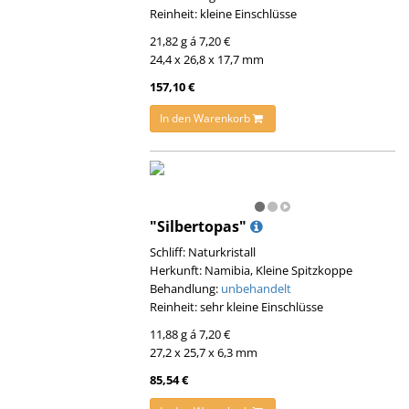
Reinheit: kleine Einschlüsse
21,82 g á 7,20 €
24,4 x 26,8 x 17,7 mm
157,10 €
In den Warenkorb
"Silbertopas"
Schliff: Naturkristall
Herkunft: Namibia, Kleine Spitzkoppe
Behandlung:
unbehandelt
Reinheit: sehr kleine Einschlüsse
11,88 g á 7,20 €
27,2 x 25,7 x 6,3 mm
85,54 €