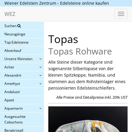
Wiener Edelstein Zentrum - Edelsteine online kaufen
WEZ
Toggl
navig
Suchen
Neuzugänge
Topas
Top Edelsteine
Topas Rohware
Abverkauf
Unsere Kleinsten
Alle Steine dieser Kategorie sind
Achat
sogenannte Silbertopase von der
kleinen Spitzkoppe, Namibia, und
Alexandrit
stammen aus dem Rohsteinlager eines
Amethyst
pensionierten Edelsteinschleifers.
Andalusit
Alle Preise sind Detailpreise inkl. 20% UST
Apatit
Aquamarin
Ausgesuchte
Cabochons
Bergkristall