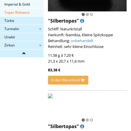
Imperial & Gold
Topas Rohware
"Silbertopas"
Türkis
Schliff: Naturkristall
Turmalin
Herkunft: Namibia, Kleine Spitzkoppe
Unakit
Behandlung:
unbehandelt
Zirkon
Reinheit: sehr kleine Einschlüsse
11,58 g á 7,20 €
21,3 x 20,7 x 11,6 mm
83,38 €
In den Warenkorb
"Silbertopas"