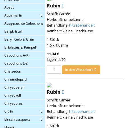
Rubin
Apatit
Schliff: Carrée
Aquamarin
Herkunft: unbekannt
Ausgesuchte Cabochons
Behandlung:
hitzebehandelt
Reinheit: kleine Einschlüsse
Bergkristall
Beryll Gelb & Grün
1 Stück
1,6 x 1,6 mm
Briolettes & Pampel
11,34 €
Cabochons A-K
lagernd: 70
Cabochons L-Z
In den Warenkorb
Chalzedon
Chromdiopsid
Chrysoberyll
Rubin
Chrysokoll
Schliff: Carrée
Chrysopras
Herkunft: unbekannt
Citrin
Behandlung:
hitzebehandelt
Reinheit: kleine Einschlüsse
Einschlussquarz
1 Stück
Fluorit