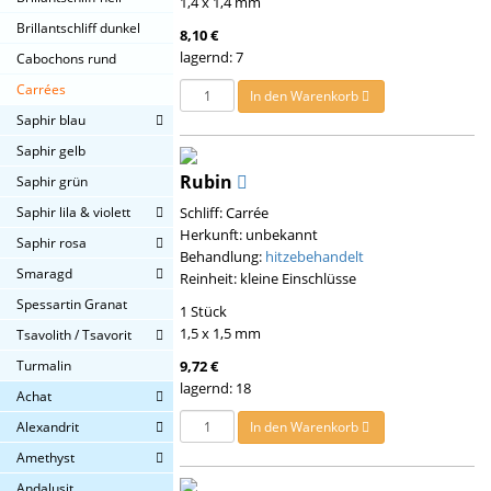
1,4 x 1,4 mm
Brillantschliff dunkel
8,10 €
lagernd: 7
Cabochons rund
Carrées
In den Warenkorb
Saphir blau
Saphir gelb
Rubin
Saphir grün
Saphir lila & violett
Schliff: Carrée
Herkunft: unbekannt
Saphir rosa
Behandlung:
hitzebehandelt
Smaragd
Reinheit: kleine Einschlüsse
Spessartin Granat
1 Stück
1,5 x 1,5 mm
Tsavolith / Tsavorit
Turmalin
9,72 €
lagernd: 18
Achat
Alexandrit
In den Warenkorb
Amethyst
Andalusit