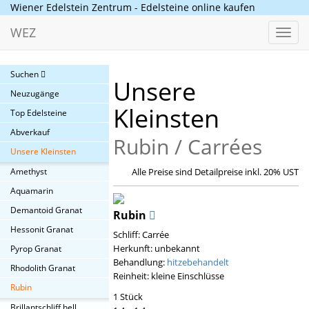
Wiener Edelstein Zentrum - Edelsteine online kaufen
WEZ
Toggl
navig
Suchen
Unsere
Neuzugänge
Kleinsten
Top Edelsteine
Abverkauf
Rubin / Carrées
Unsere Kleinsten
Amethyst
Alle Preise sind Detailpreise inkl. 20% UST
Aquamarin
Demantoid Granat
Rubin
Hessonit Granat
Schliff: Carrée
Herkunft: unbekannt
Pyrop Granat
Behandlung:
hitzebehandelt
Rhodolith Granat
Reinheit: kleine Einschlüsse
Rubin
1 Stück
Brillantschliff hell