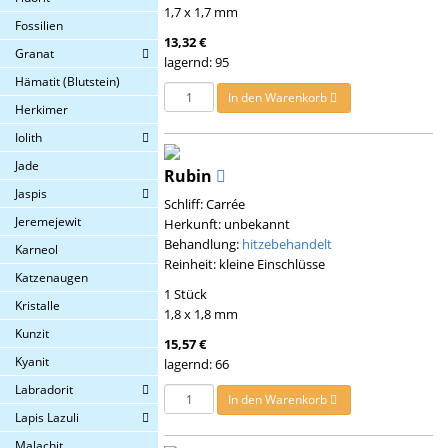
1,7 x 1,7 mm
Fossilien
13,32 €
Granat
lagernd: 95
Hämatit (Blutstein)
In den Warenkorb
Herkimer
Iolith
Jade
Rubin
Jaspis
Schliff: Carrée
Jeremejewit
Herkunft: unbekannt
Behandlung:
hitzebehandelt
Karneol
Reinheit: kleine Einschlüsse
Katzenaugen
1 Stück
Kristalle
1,8 x 1,8 mm
Kunzit
15,57 €
Kyanit
lagernd: 66
Labradorit
In den Warenkorb
Lapis Lazuli
Malachit