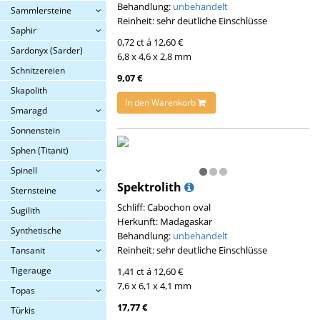
Behandlung:
unbehandelt
Sammlersteine
Reinheit: sehr deutliche Einschlüsse
Saphir
0,72 ct á 12,60 €
Sardonyx (Sarder)
6,8 x 4,6 x 2,8 mm
Schnitzereien
9,07 €
Skapolith
In den Warenkorb
Smaragd
Sonnenstein
Sphen (Titanit)
Spinell
Spektrolith
Sternsteine
Schliff: Cabochon oval
Sugilith
Herkunft: Madagaskar
Synthetische
Behandlung:
unbehandelt
Reinheit: sehr deutliche Einschlüsse
Tansanit
Tigerauge
1,41 ct á 12,60 €
7,6 x 6,1 x 4,1 mm
Topas
17,77 €
Türkis