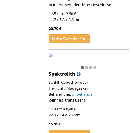
Reinheit: sehr deutliche Einschlüsse
1,65 ct á 12,60 €
11,7 x 5,3 x 3,8 mm
20,79 €
In den Warenkorb
Spektrolith
Schliff: Cabochon oval
Herkunft: Madagaskar
Behandlung:
unbehandelt
Reinheit: transluzent
16,83 ct á 0,90 €
22,9 x 14 x 6,5 mm
15,15 €