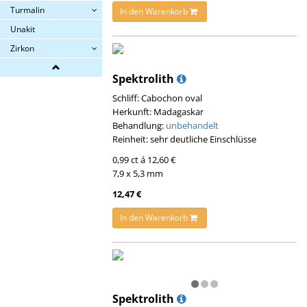
Turmalin
In den Warenkorb
Unakit
Zirkon
Spektrolith
Schliff: Cabochon oval
Herkunft: Madagaskar
Behandlung:
unbehandelt
Reinheit: sehr deutliche Einschlüsse
0,99 ct á 12,60 €
7,9 x 5,3 mm
12,47 €
In den Warenkorb
Spektrolith