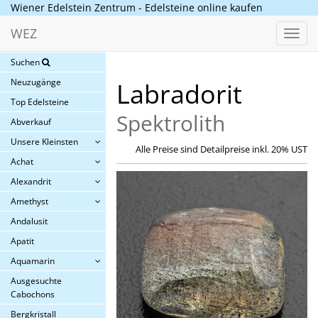
Wiener Edelstein Zentrum - Edelsteine online kaufen
WEZ
Toggl
navig
Suchen
Neuzugänge
Labradorit
Top Edelsteine
Spektrolith
Abverkauf
Unsere Kleinsten
Alle Preise sind Detailpreise inkl. 20% UST
Achat
Alexandrit
Amethyst
Andalusit
Apatit
Aquamarin
Ausgesuchte
Cabochons
Bergkristall