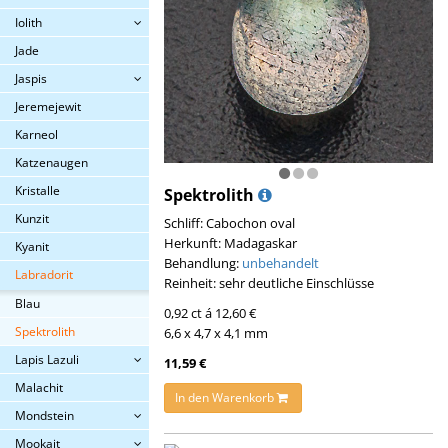
Iolith
Jade
Jaspis
Jeremejewit
Karneol
Katzenaugen
Kristalle
Spektrolith
Kunzit
Schliff: Cabochon oval
Herkunft: Madagaskar
Kyanit
Behandlung:
unbehandelt
Labradorit
Reinheit: sehr deutliche Einschlüsse
Blau
0,92 ct á 12,60 €
Spektrolith
6,6 x 4,7 x 4,1 mm
Lapis Lazuli
11,59 €
Malachit
In den Warenkorb
Mondstein
Mookait