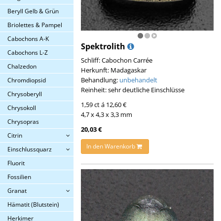
Beryll Gelb & Grün
Briolettes & Pampel
Cabochons A-K
Spektrolith
Cabochons L-Z
Schliff: Cabochon Carrée
Chalzedon
Herkunft: Madagaskar
Behandlung:
unbehandelt
Chromdiopsid
Reinheit: sehr deutliche Einschlüsse
Chrysoberyll
1,59 ct á 12,60 €
Chrysokoll
4,7 x 4,3 x 3,3 mm
Chrysopras
20,03 €
Citrin
In den Warenkorb
Einschlussquarz
Fluorit
Fossilien
Granat
Hämatit (Blutstein)
Herkimer