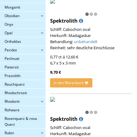
Morganit
Obsidian
Spektrolith
Onyx
Schliff: Cabochon oval
Opal
Herkunft: Madagaskar
Orthoklas
Behandlung:
unbehandelt
Reinheit: sehr deutliche Einschlüsse
Peridot
0,77 ct á 12,60 €
Perlmutt
6,7 x 5 x 3 mm
Pietersit
9,70 €
Prasiolith
In den Warenkorb
Rauchquarz
Rhodochrosit
Rhodonit
Rohware
Spektrolith
Rosenquarz & rosa
Quarz
Schliff: Cabochon oval
Rubin
Herkunft: Madagaskar