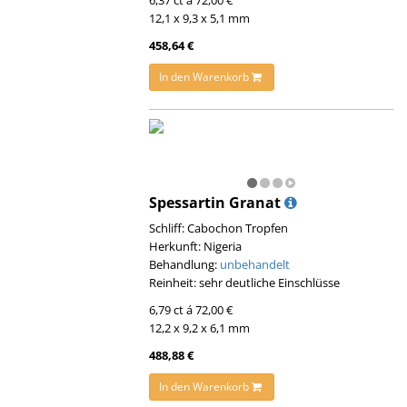
6,37 ct á 72,00 €
12,1 x 9,3 x 5,1 mm
458,64 €
In den Warenkorb
Spessartin Granat
Schliff: Cabochon Tropfen
Herkunft: Nigeria
Behandlung:
unbehandelt
Reinheit: sehr deutliche Einschlüsse
6,79 ct á 72,00 €
12,2 x 9,2 x 6,1 mm
488,88 €
In den Warenkorb