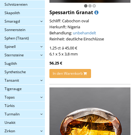
Schnitzereien
Spessartin Granat
Skapolith
Schliff: Cabochon oval
Smaragd
Herkunft: Nigeria
Sonnenstein
Behandlung:
unbehandelt
Sphen (Titanit)
Reinheit: deutliche Einschlüsse
Spinell
1,25 ct á 45,00 €
6,1 x 5 x 3,8 mm
Sternsteine
56,25 €
Sugilith
Synthetische
In den Warenkorb
Tansanit
Tigerauge
Topas
Türkis
Turmalin
Unakit
Zirkon