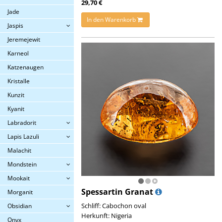
29,70 €
Jade
In den Warenkorb
Jaspis
Jeremejewit
Karneol
Katzenaugen
Kristalle
Kunzit
Kyanit
Labradorit
Lapis Lazuli
Malachit
Mondstein
Mookait
Spessartin Granat
Morganit
Schliff: Cabochon oval
Obsidian
Herkunft: Nigeria
Onyx