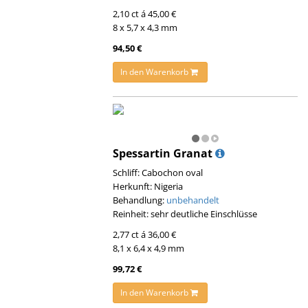
2,10 ct á 45,00 €
8 x 5,7 x 4,3 mm
94,50 €
In den Warenkorb
Spessartin Granat
Schliff: Cabochon oval
Herkunft: Nigeria
Behandlung:
unbehandelt
Reinheit: sehr deutliche Einschlüsse
2,77 ct á 36,00 €
8,1 x 6,4 x 4,9 mm
99,72 €
In den Warenkorb