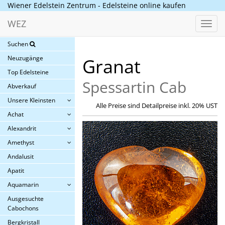
Wiener Edelstein Zentrum - Edelsteine online kaufen
WEZ
Toggl
navig
Suchen
Neuzugänge
Granat
Top Edelsteine
Spessartin Cab
Abverkauf
Unsere Kleinsten
Alle Preise sind Detailpreise inkl. 20% UST
Achat
Alexandrit
Amethyst
Andalusit
Apatit
Aquamarin
Ausgesuchte
Cabochons
Bergkristall