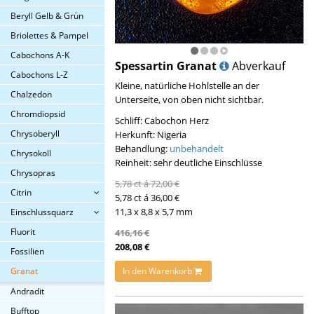
Beryll Gelb & Grün
Briolettes & Pampel
Cabochons A-K
Spessartin Granat
Abverkauf
Cabochons L-Z
Kleine, natürliche Hohlstelle an der
Chalzedon
Unterseite, von oben nicht sichtbar.
Chromdiopsid
Schliff: Cabochon Herz
Chrysoberyll
Herkunft: Nigeria
Behandlung:
unbehandelt
Chrysokoll
Reinheit: sehr deutliche Einschlüsse
Chrysopras
5,78 ct á 72,00 €
Citrin
5,78 ct á 36,00 €
11,3 x 8,8 x 5,7 mm
Einschlussquarz
Fluorit
416,16 €
208,08 €
Fossilien
In den Warenkorb
Granat
Andradit
Bufftop