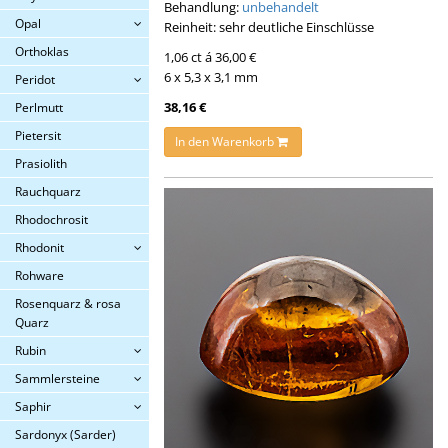
Behandlung:
unbehandelt
Opal
Reinheit: sehr deutliche Einschlüsse
Orthoklas
1,06 ct á 36,00 €
6 x 5,3 x 3,1 mm
Peridot
38,16 €
Perlmutt
Pietersit
In den Warenkorb
Prasiolith
Rauchquarz
Rhodochrosit
Rhodonit
Rohware
Rosenquarz & rosa
Quarz
Rubin
Sammlersteine
Saphir
Sardonyx (Sarder)