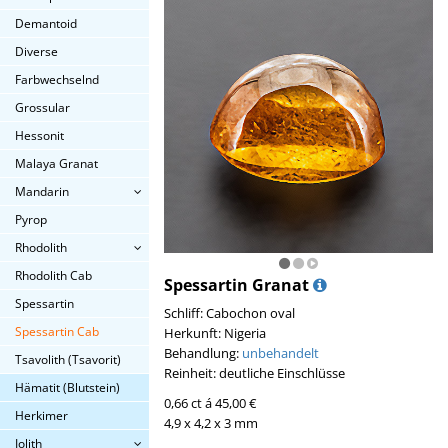
Demantoid
Diverse
Farbwechselnd
Grossular
Hessonit
Malaya Granat
Mandarin
Pyrop
Rhodolith
Rhodolith Cab
Spessartin Granat
Spessartin
Schliff: Cabochon oval
Spessartin Cab
Herkunft: Nigeria
Behandlung:
unbehandelt
Tsavolith (Tsavorit)
Reinheit: deutliche Einschlüsse
Hämatit (Blutstein)
0,66 ct á 45,00 €
Herkimer
4,9 x 4,2 x 3 mm
Iolith