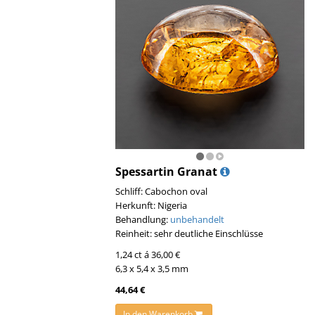
Spessartin Granat
Schliff: Cabochon oval
Herkunft: Nigeria
Behandlung:
unbehandelt
Reinheit: sehr deutliche Einschlüsse
1,24 ct á 36,00 €
6,3 x 5,4 x 3,5 mm
44,64 €
In den Warenkorb