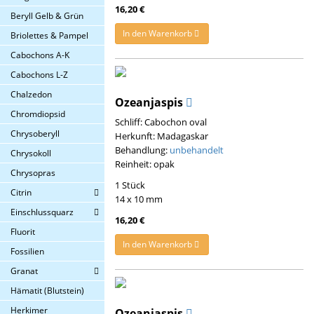
16,20 €
Beryll Gelb & Grün
In den Warenkorb
Briolettes & Pampel
Cabochons A-K
Cabochons L-Z
Chalzedon
Ozeanjaspis
Chromdiopsid
Schliff: Cabochon oval
Chrysoberyll
Herkunft: Madagaskar
Behandlung:
unbehandelt
Chrysokoll
Reinheit: opak
Chrysopras
1 Stück
Citrin
14 x 10 mm
Einschlussquarz
16,20 €
Fluorit
In den Warenkorb
Fossilien
Granat
Hämatit (Blutstein)
Herkimer
Ozeanjaspis