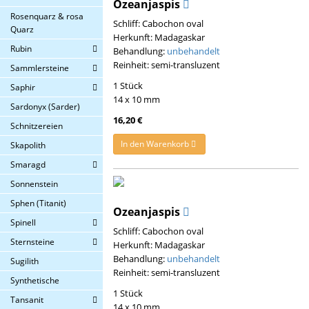
Ozeanjaspis
Rosenquarz & rosa
Schliff: Cabochon oval
Quarz
Herkunft: Madagaskar
Rubin
Behandlung:
unbehandelt
Reinheit: semi-transluzent
Sammlersteine
1 Stück
Saphir
14 x 10 mm
Sardonyx (Sarder)
16,20 €
Schnitzereien
In den Warenkorb
Skapolith
Smaragd
Sonnenstein
Sphen (Titanit)
Ozeanjaspis
Spinell
Schliff: Cabochon oval
Sternsteine
Herkunft: Madagaskar
Behandlung:
unbehandelt
Sugilith
Reinheit: semi-transluzent
Synthetische
1 Stück
Tansanit
14 x 10 mm