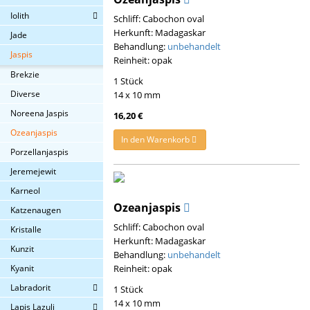
Iolith
Schliff: Cabochon oval
Herkunft: Madagaskar
Jade
Behandlung:
unbehandelt
Jaspis
Reinheit: opak
Brekzie
1 Stück
Diverse
14 x 10 mm
Noreena Jaspis
16,20 €
Ozeanjaspis
In den Warenkorb
Porzellanjaspis
Jeremejewit
Karneol
Ozeanjaspis
Katzenaugen
Schliff: Cabochon oval
Kristalle
Herkunft: Madagaskar
Kunzit
Behandlung:
unbehandelt
Kyanit
Reinheit: opak
Labradorit
1 Stück
14 x 10 mm
Lapis Lazuli