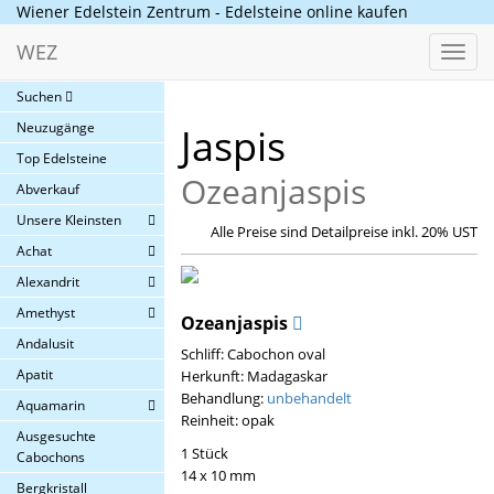
Wiener Edelstein Zentrum - Edelsteine online kaufen
WEZ
Toggl
navig
Suchen
Neuzugänge
Jaspis
Top Edelsteine
Ozeanjaspis
Abverkauf
Unsere Kleinsten
Alle Preise sind Detailpreise inkl. 20% UST
Achat
Alexandrit
Amethyst
Ozeanjaspis
Andalusit
Schliff: Cabochon oval
Apatit
Herkunft: Madagaskar
Behandlung:
unbehandelt
Aquamarin
Reinheit: opak
Ausgesuchte
1 Stück
Cabochons
14 x 10 mm
Bergkristall