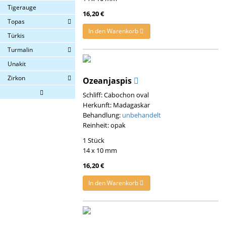
Tigerauge
16,20 €
Topas
In den Warenkorb
Türkis
Turmalin
Unakit
Zirkon
Ozeanjaspis
Schliff: Cabochon oval
Herkunft: Madagaskar
Behandlung:
unbehandelt
Reinheit: opak
1 Stück
14 x 10 mm
16,20 €
In den Warenkorb