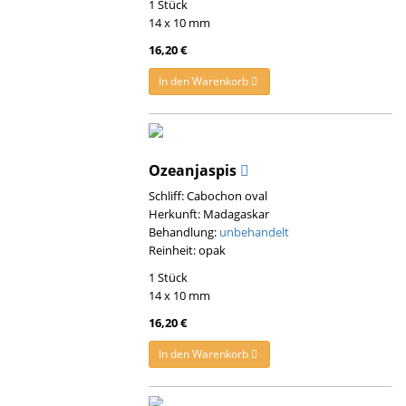
1 Stück
14 x 10 mm
16,20 €
In den Warenkorb
Ozeanjaspis
Schliff: Cabochon oval
Herkunft: Madagaskar
Behandlung:
unbehandelt
Reinheit: opak
1 Stück
14 x 10 mm
16,20 €
In den Warenkorb