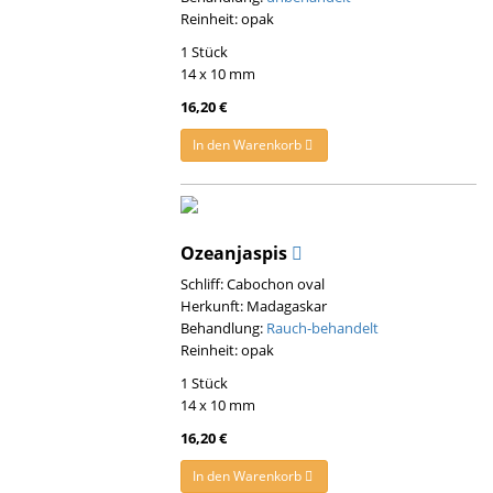
Reinheit: opak
1 Stück
14 x 10 mm
16,20 €
In den Warenkorb
Ozeanjaspis
Schliff: Cabochon oval
Herkunft: Madagaskar
Behandlung:
Rauch-behandelt
Reinheit: opak
1 Stück
14 x 10 mm
16,20 €
In den Warenkorb