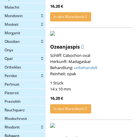
16,20 €
Malachit
Mondstein
In den Warenkorb
Mookait
Morganit
Obsidian
Ozeanjaspis
Onyx
Schliff: Cabochon oval
Opal
Herkunft: Madagaskar
Orthoklas
Behandlung:
unbehandelt
Reinheit: opak
Peridot
1 Stück
Perlmutt
14 x 10 mm
Pietersit
16,20 €
Prasiolith
In den Warenkorb
Rauchquarz
Rhodochrosit
Rhodonit
Rohware