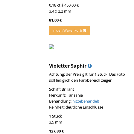
0,18 ct á 450,00 €
3,4 x 2,2 mm
81,00 €
In den Warenkorb
Violetter Saphir
Achtung: der Preis gilt für 1 Stück. Das Foto
soll lediglich den Farbbereich zeigen
Schliff: Brillant
Herkunft: Tansania
Behandlung:
hitzebehandelt
Reinheit: deutliche Einschlüsse
1 Stück
3,5 mm
127,80 €