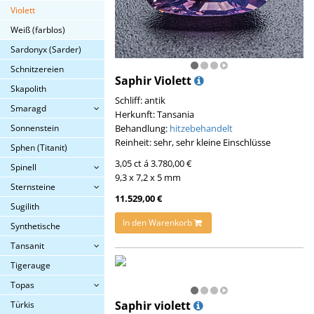
Violett
Weiß (farblos)
Sardonyx (Sarder)
Schnitzereien
Saphir Violett
Skapolith
Schliff: antik
Smaragd
Herkunft: Tansania
Behandlung:
hitzebehandelt
Sonnenstein
Reinheit: sehr, sehr kleine Einschlüsse
Sphen (Titanit)
3,05 ct á 3.780,00 €
Spinell
9,3 x 7,2 x 5 mm
Sternsteine
11.529,00 €
Sugilith
In den Warenkorb
Synthetische
Tansanit
Tigerauge
Topas
Saphir violett
Türkis