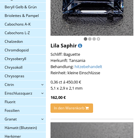
Beryll Gelb & Grün
Briolettes & Pampel
Cabochons A-K
Cabochons L-Z
Chalzedon
Lila Saphir
Chromdiopsid
Schliff: Baguette
Chrysoberyll
Herkunft: Tansania
Behandlung:
hitzebehandelt
Chrysokoll
Reinheit: kleine Einschlüsse
Chrysopras
0,36 ct á 450,00 €
Citrin
5,1 x 2,9 x 2,1 mm
Einschlussquarz
162,00 €
Fluorit
In den Warenkorb
Fossilien
Granat
Hämatit (Blutstein)
Herkimer