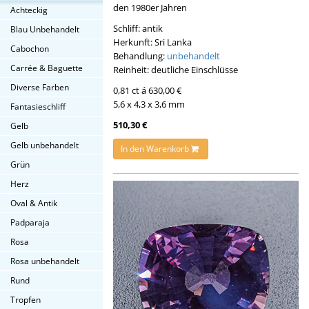
den 1980er Jahren
Achteckig
Schliff: antik
Blau Unbehandelt
Herkunft: Sri Lanka
Cabochon
Behandlung:
unbehandelt
Carrée & Baguette
Reinheit: deutliche Einschlüsse
Diverse Farben
0,81 ct á 630,00 €
5,6 x 4,3 x 3,6 mm
Fantasieschliff
510,30 €
Gelb
Gelb unbehandelt
In den Warenkorb
Grün
Herz
Oval & Antik
Padparaja
Rosa
Rosa unbehandelt
Rund
Tropfen