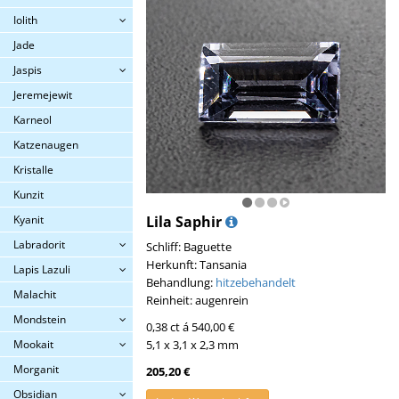
Iolith
Jade
Jaspis
Jeremejewit
Karneol
Katzenaugen
Kristalle
Kunzit
Kyanit
Lila Saphir
Labradorit
Schliff: Baguette
Herkunft: Tansania
Lapis Lazuli
Behandlung:
hitzebehandelt
Malachit
Reinheit: augenrein
Mondstein
0,38 ct á 540,00 €
Mookait
5,1 x 3,1 x 2,3 mm
Morganit
205,20 €
Obsidian