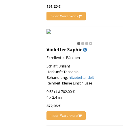
151,20 €
In den Warenkorb
Violetter Saphir
Exzellentes Pärchen
Schliff: Brillant
Herkunft: Tansania
Behandlung:
hitzebehandelt
Reinheit: kleine Einschlüsse
0,53 ct á 702,00 €
4 x 2,4 mm
372,06 €
In den Warenkorb