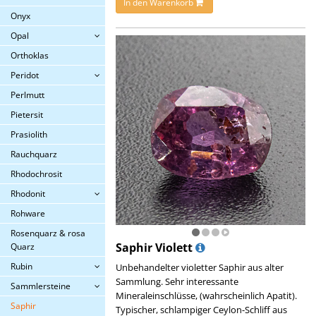
In den Warenkorb
Onyx
Opal
Orthoklas
Peridot
Perlmutt
Pietersit
Prasiolith
Rauchquarz
Rhodochrosit
Rhodonit
Rohware
Rosenquarz & rosa
Saphir Violett
Quarz
Rubin
Unbehandelter violetter Saphir aus alter
Sammlung. Sehr interessante
Sammlersteine
Mineraleinschlüsse, (wahrscheinlich Apatit).
Saphir
Typischer, schlampiger Ceylon-Schliff aus