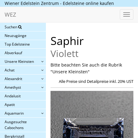
Wiener Edelstein Zentrum - Edelsteine online kaufen
WEZ
Toggl
navig
Suchen
Neuzugänge
Saphir
Top Edelsteine
Violett
Abverkauf
Unsere Kleinsten
Bitte beachten Sie auch die Rubrik
Achat
"Unsere Kleinsten"
Alexandrit
Alle Preise sind Detailpreise inkl. 20% UST
Amethyst
Andalusit
Apatit
Aquamarin
Ausgesuchte
Cabochons
Bergkristall