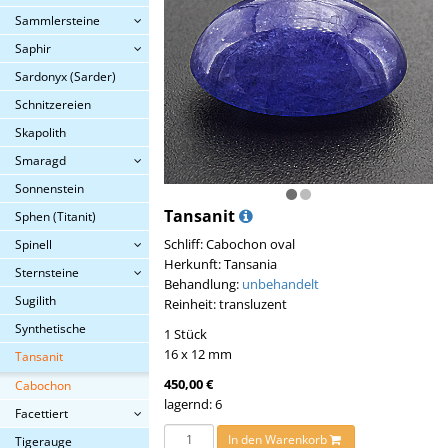
Sammlersteine
Saphir
Sardonyx (Sarder)
Schnitzereien
Skapolith
Smaragd
Sonnenstein
Tansanit
Sphen (Titanit)
Schliff: Cabochon oval
Spinell
Herkunft: Tansania
Sternsteine
Behandlung:
unbehandelt
Sugilith
Reinheit: transluzent
Synthetische
1 Stück
16 x 12 mm
Tansanit
450,00 €
Cabochon
lagernd: 6
Facettiert
In den Warenkorb
Tigerauge