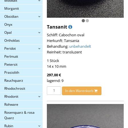
Mookait
Morganit
Obsidian
Onyx
Tansanit
Opal
Schliff: Cabochon oval
Herkunft: Tansania
Orthoklas
Behandlung:
unbehandelt
Peridot
Reinheit: transluzent
Perlmutt
1 Stück
Pietersit
14 x 10 mm
Prasiolith
297,00 €
lagernd: 9
Rauchquarz
Rhodochrosit
In den Warenkorb
Rhodonit
Rohware
Rosenquarz & rosa
Quarz
Rubin