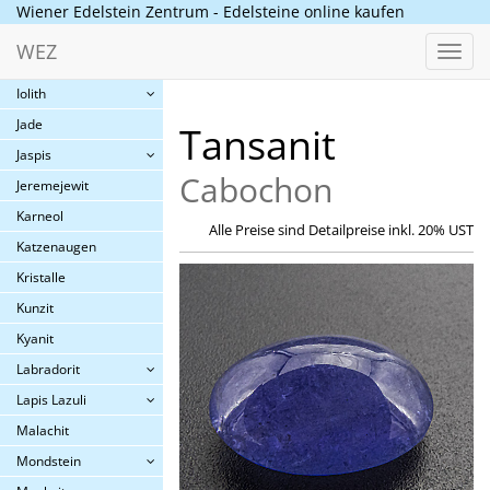
Granat
Wiener Edelstein Zentrum - Edelsteine online kaufen
Hämatit (Blutstein)
WEZ
Toggl
Herkimer
navig
Iolith
Jade
Tansanit
Jaspis
Cabochon
Jeremejewit
Karneol
Alle Preise sind Detailpreise inkl. 20% UST
Katzenaugen
Kristalle
Kunzit
Kyanit
Labradorit
Lapis Lazuli
Malachit
Mondstein