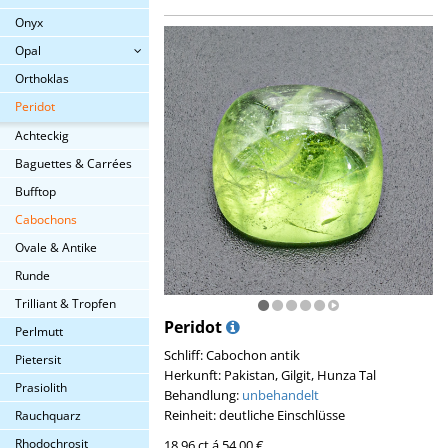
Onyx
Opal
Orthoklas
Peridot
Achteckig
Baguettes & Carrées
Bufftop
Cabochons
Ovale & Antike
Runde
Trilliant & Tropfen
Peridot
Perlmutt
Schliff: Cabochon antik
Pietersit
Herkunft: Pakistan, Gilgit, Hunza Tal
Prasiolith
Behandlung:
unbehandelt
Reinheit: deutliche Einschlüsse
Rauchquarz
Rhodochrosit
18,96 ct á 54,00 €