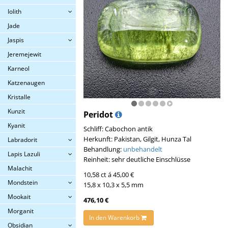
Iolith
Jade
Jaspis
Jeremejewit
Karneol
Katzenaugen
Kristalle
Kunzit
Peridot
Kyanit
Schliff: Cabochon antik
Herkunft: Pakistan, Gilgit, Hunza Tal
Labradorit
Behandlung:
unbehandelt
Lapis Lazuli
Reinheit: sehr deutliche Einschlüsse
Malachit
10,58 ct á 45,00 €
Mondstein
15,8 x 10,3 x 5,5 mm
Mookait
476,10 €
Morganit
In den Warenkorb
Obsidian