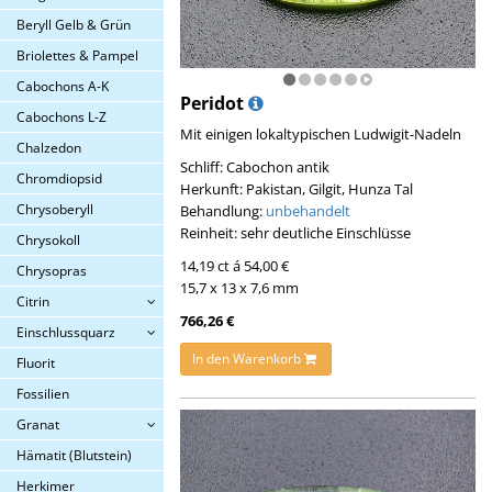
Beryll Gelb & Grün
Briolettes & Pampel
Cabochons A-K
Peridot
Cabochons L-Z
Mit einigen lokaltypischen Ludwigit-Nadeln
Chalzedon
Schliff: Cabochon antik
Chromdiopsid
Herkunft: Pakistan, Gilgit, Hunza Tal
Chrysoberyll
Behandlung:
unbehandelt
Reinheit: sehr deutliche Einschlüsse
Chrysokoll
14,19 ct á 54,00 €
Chrysopras
15,7 x 13 x 7,6 mm
Citrin
766,26 €
Einschlussquarz
In den Warenkorb
Fluorit
Fossilien
Granat
Hämatit (Blutstein)
Herkimer