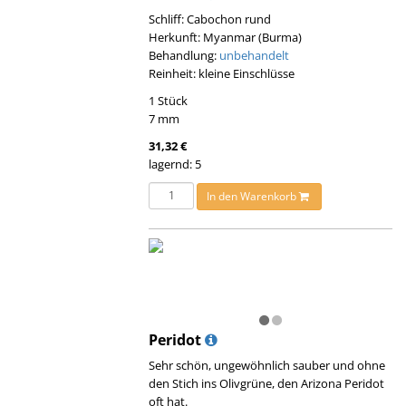
Schliff: Cabochon rund
Herkunft: Myanmar (Burma)
Behandlung:
unbehandelt
Reinheit: kleine Einschlüsse
1 Stück
7 mm
31,32 €
lagernd: 5
In den Warenkorb
Peridot
Sehr schön, ungewöhnlich sauber und ohne
den Stich ins Olivgrüne, den Arizona Peridot
oft hat.