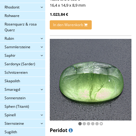
16,4 x 14,9 x 8,9 mm
Rhodonit
1.023,84 €
Rohware
Rosenquarz & rosa
In den Warenkorb
Quarz
Rubin
Sammlersteine
Saphir
Sardonyx (Sarder)
Schnitzereien
Skapolith
Smaragd
Sonnenstein
Sphen (Titanit)
Spinell
Sternsteine
Peridot
Sugilith