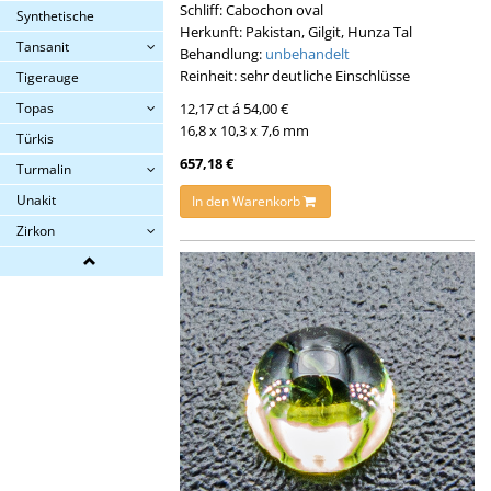
Schliff: Cabochon oval
Synthetische
Herkunft: Pakistan, Gilgit, Hunza Tal
Tansanit
Behandlung:
unbehandelt
Reinheit: sehr deutliche Einschlüsse
Tigerauge
12,17 ct á 54,00 €
Topas
16,8 x 10,3 x 7,6 mm
Türkis
657,18 €
Turmalin
Unakit
In den Warenkorb
Zirkon