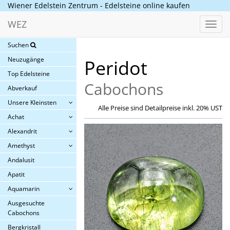
Wiener Edelstein Zentrum - Edelsteine online kaufen
WEZ
Toggl
navig
Suchen
Neuzugänge
Peridot
Top Edelsteine
Cabochons
Abverkauf
Unsere Kleinsten
Alle Preise sind Detailpreise inkl. 20% UST
Achat
Alexandrit
Amethyst
Andalusit
Apatit
Aquamarin
Ausgesuchte
Cabochons
Bergkristall