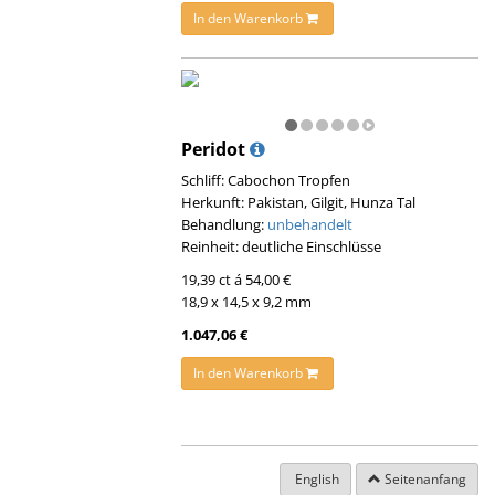
In den Warenkorb
Peridot
Schliff: Cabochon Tropfen
Herkunft: Pakistan, Gilgit, Hunza Tal
Behandlung:
unbehandelt
Reinheit: deutliche Einschlüsse
19,39 ct á 54,00 €
18,9 x 14,5 x 9,2 mm
1.047,06 €
In den Warenkorb
English
Seitenanfang