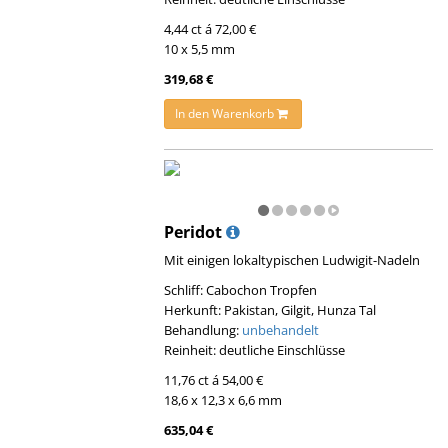
4,44 ct á 72,00 €
10 x 5,5 mm
319,68 €
In den Warenkorb
Peridot
Mit einigen lokaltypischen Ludwigit-Nadeln
Schliff: Cabochon Tropfen
Herkunft: Pakistan, Gilgit, Hunza Tal
Behandlung:
unbehandelt
Reinheit: deutliche Einschlüsse
11,76 ct á 54,00 €
18,6 x 12,3 x 6,6 mm
635,04 €