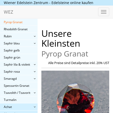
Aquamarin
Wiener Edelstein Zentrum - Edelsteine online kaufen
Demantoid Granat
WEZ
Toggl
Hessonit Granat
navig
Pyrop Granat
Rhodolith Granat
Unsere
Rubin
Kleinsten
Saphir blau
Saphir gelb
Pyrop Granat
Saphir grün
Alle Preise sind Detailpreise inkl. 20% UST
Saphir lila & violett
Saphir rosa
Smaragd
Spessartin Granat
Tsavolith / Tsavorit
Turmalin
Achat