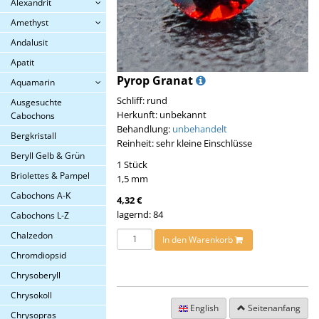
Alexandrit
Amethyst
Andalusit
Apatit
Pyrop Granat
Aquamarin
Schliff: rund
Ausgesuchte
Herkunft: unbekannt
Cabochons
Behandlung:
unbehandelt
Bergkristall
Reinheit: sehr kleine Einschlüsse
Beryll Gelb & Grün
1 Stück
Briolettes & Pampel
1,5 mm
Cabochons A-K
4,32 €
lagernd: 84
Cabochons L-Z
Chalzedon
In den Warenkorb
Chromdiopsid
Chrysoberyll
Chrysokoll
English
Seitenanfang
Chrysopras