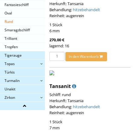
Herkunft: Tansania
Fantasieschliff
Behandlung:
hitzebehandelt
Oval
Reinheit: augenrein
Rund
1 Stück
Smaragdschliff
6 mm
Trilliant
270,00 €
lagernd: 16
Tropfen
Tigerauge
In den Warenkorb
Topas
Türkis
Turmalin
Tansanit
Unakit
Schliff: rund
Zirkon
Herkunft: Tansania
Behandlung:
hitzebehandelt
Reinheit: augenrein
1 Stück
7 mm