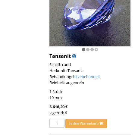
Tansanit
Schliff: rund
Herkunft: Tansania
Behandlung:
hitzebehandelt
Reinheit: augenrein
1 Stück
10 mm
3.616,20 €
lagernd: 6
In den Warenkorb