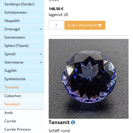
Sardonyx (Sarder)
148,50 €
Schnitzereien
lagernd: 20
Skapolith
In den Warenkorb
Smaragd
Sonnenstein
Sphen (Titanit)
Spinell
Sternsteine
Sugilith
Synthetische
Tansanit
Cabochon
Facettiert
Antik
Carrée
Tansanit
Carrée Princess
Schliff: rund