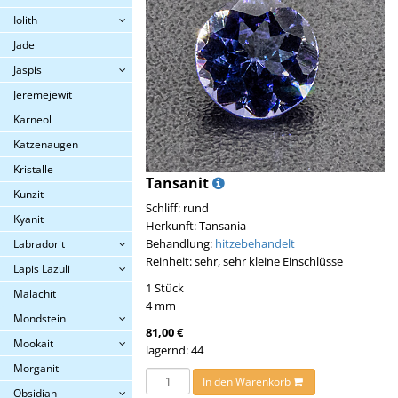
Iolith
Jade
Jaspis
Jeremejewit
Karneol
Katzenaugen
Kristalle
Tansanit
Kunzit
Schliff: rund
Kyanit
Herkunft: Tansania
Behandlung:
hitzebehandelt
Labradorit
Reinheit: sehr, sehr kleine Einschlüsse
Lapis Lazuli
1 Stück
Malachit
4 mm
Mondstein
81,00 €
Mookait
lagernd: 44
Morganit
In den Warenkorb
Obsidian