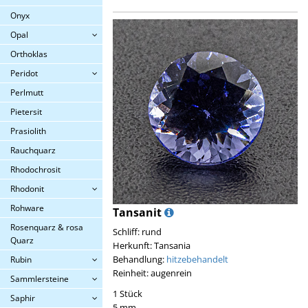
Onyx
Opal
Orthoklas
Peridot
Perlmutt
Pietersit
Prasiolith
Rauchquarz
Rhodochrosit
Rhodonit
Rohware
Tansanit
Rosenquarz & rosa
Schliff: rund
Quarz
Herkunft: Tansania
Behandlung:
hitzebehandelt
Rubin
Reinheit: augenrein
Sammlersteine
1 Stück
Saphir
5 mm