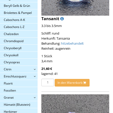
Beryll Gelb & Grün
Briolettes & Pampel
Tansanit
Cabochons A-K
3.3 bis 3.5mm
Cabochons L-Z
Schliff: rund
Chalzedon
Herkunft: Tansania
Chromdiopsid
Behandlung:
hitzebehandelt
Chrysoberyll
Reinheit: augenrein
Chrysokoll
1 Stück
3,4 mm
Chrysopras
21,60 €
Citrin
lagernd: 41
Einschlussquarz
In den Warenkorb
Fluorit
Fossilien
Granat
Hämatit (Blutstein)
Herkimer