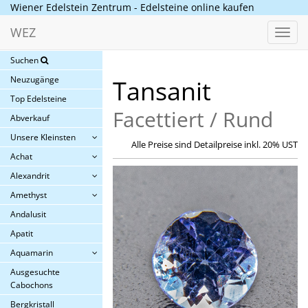
Wiener Edelstein Zentrum - Edelsteine online kaufen
WEZ
Toggl
navig
Suchen
Neuzugänge
Tansanit
Top Edelsteine
Facettiert / Rund
Abverkauf
Unsere Kleinsten
Alle Preise sind Detailpreise inkl. 20% UST
Achat
Alexandrit
Amethyst
Andalusit
Apatit
Aquamarin
Ausgesuchte
Cabochons
Bergkristall