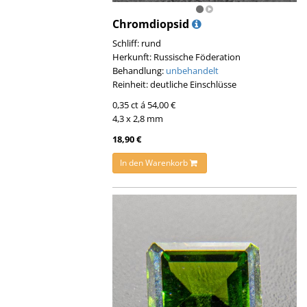
Chromdiopsid
Schliff: rund
Herkunft: Russische Föderation
Behandlung:
unbehandelt
Reinheit: deutliche Einschlüsse
0,35 ct á 54,00 €
4,3 x 2,8 mm
18,90 €
In den Warenkorb