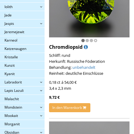
Iolith
Jade
Jaspis
Jeremejewit
Karneol
Chromdiopsid
Katzenaugen
Schliff: rund
Kristalle
Herkunft: Russische Föderation
Kunzit
Behandlung:
unbehandelt
Reinheit: deutliche Einschlüsse
Kyanit
Labradorit
0,18 ct á 54,00 €
3,4 x 2,3 mm
Lapis Lazuli
9,72 €
Malachit
Mondstein
In den Warenkorb
Mookait
Morganit
Obsidian