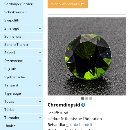
In den Warenkorb
Sardonyx (Sarder)
Schnitzereien
Skapolith
Smaragd
Sonnenstein
Sphen (Titanit)
Spinell
Sternsteine
Sugilith
Synthetische
Tansanit
Tigerauge
Topas
Chromdiopsid
Türkis
Schliff: rund
Turmalin
Herkunft: Russische Föderation
Behandlung:
unbehandelt
Unakit