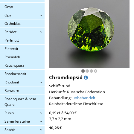
Onyx
Opal
Orthoklas
Peridot
Perlmutt
Pietersit
Prasiolith
Rauchquarz
Rhodochrosit
Chromdiopsid
Rhodonit
Schliff: rund
Rohware
Herkunft: Russische Föderation
Behandlung:
unbehandelt
Rosenquarz & rosa
Reinheit: deutliche Einschlüsse
Quarz
0,19 ct á 54,00 €
Rubin
3,7 x 2,2 mm
Sammlersteine
10,26 €
Saphir