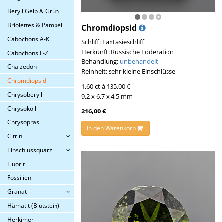
Beryll Gelb & Grün
Briolettes & Pampel
Chromdiopsid
Cabochons A-K
Schliff: Fantasieschliff
Herkunft: Russische Föderation
Cabochons L-Z
Behandlung:
unbehandelt
Chalzedon
Reinheit: sehr kleine Einschlüsse
Chromdiopsid
1,60 ct á 135,00 €
Chrysoberyll
9,2 x 6,7 x 4,5 mm
Chrysokoll
216,00 €
Chrysopras
In den Warenkorb
Citrin
Einschlussquarz
Fluorit
Fossilien
Granat
Hämatit (Blutstein)
Herkimer