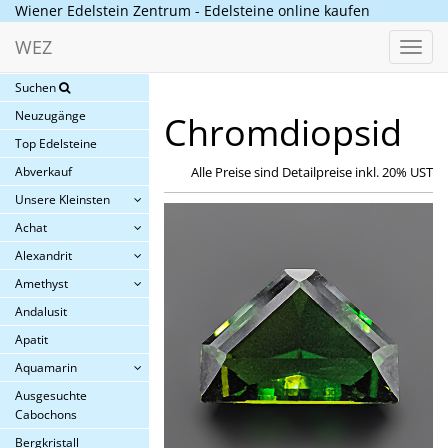
Wiener Edelstein Zentrum - Edelsteine online kaufen
WEZ
Toggl
navig
Suchen
Neuzugänge
Chromdiopsid
Top Edelsteine
Abverkauf
Alle Preise sind Detailpreise inkl. 20% UST
Unsere Kleinsten
Achat
Alexandrit
Amethyst
Andalusit
Apatit
Aquamarin
Ausgesuchte
Cabochons
Bergkristall