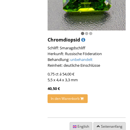
Chromdiopsid
Schliff: Smaragdschliff
Herkunft: Russische Föderation
Behandlung:
unbehandelt
Reinheit: deutliche Einschlüsse
0,75 ct á 54,00 €
5,5 x 4,4 x 3,3 mm
40,50 €
In den Warenkorb
English
Seitenanfang