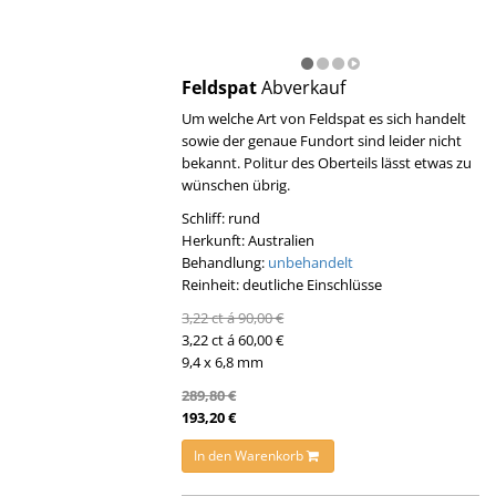
Feldspat
Abverkauf
Um welche Art von Feldspat es sich handelt
sowie der genaue Fundort sind leider nicht
bekannt. Politur des Oberteils lässt etwas zu
wünschen übrig.
Schliff: rund
Herkunft: Australien
Behandlung:
unbehandelt
Reinheit: deutliche Einschlüsse
3,22 ct á 90,00 €
3,22 ct á 60,00 €
9,4 x 6,8 mm
289,80 €
193,20 €
In den Warenkorb