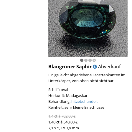
Blaugrüner Saphir
Abverkauf
Einige leicht abgeriebene Facettenkanten im
Unterkörper, von oben nicht sichtbar
Schliff: oval
Herkunft: Madagaskar
Behandlung:
hitzebehandelt
Reinheit: sehr kleine Einschlüsse
1,4 ct á 702,00 €
1,40 ct á 540,00 €
7,1 x 5,2 x 3,9 mm