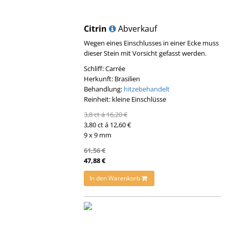
Citrin
Abverkauf
Wegen eines Einschlusses in einer Ecke muss
dieser Stein mit Vorsicht gefasst werden.
Schliff: Carrée
Herkunft: Brasilien
Behandlung:
hitzebehandelt
Reinheit: kleine Einschlüsse
3,8 ct á 16,20 €
3,80 ct á 12,60 €
9 x 9 mm
61,56 €
47,88 €
In den Warenkorb