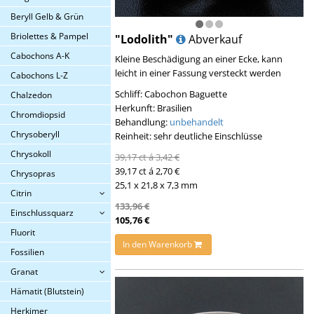
Beryll Gelb & Grün
Briolettes & Pampel
"Lodolith"
Abverkauf
Cabochons A-K
Kleine Beschädigung an einer Ecke, kann
leicht in einer Fassung versteckt werden
Cabochons L-Z
Schliff: Cabochon Baguette
Chalzedon
Herkunft: Brasilien
Chromdiopsid
Behandlung:
unbehandelt
Chrysoberyll
Reinheit: sehr deutliche Einschlüsse
Chrysokoll
39,17 ct á 3,42 €
39,17 ct á 2,70 €
Chrysopras
25,1 x 21,8 x 7,3 mm
Citrin
133,96 €
Einschlussquarz
105,76 €
Fluorit
In den Warenkorb
Fossilien
Granat
Hämatit (Blutstein)
Herkimer