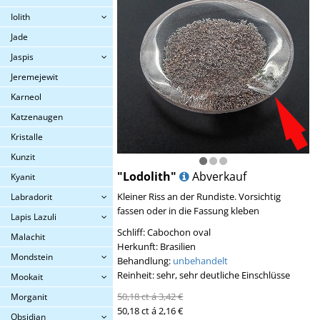
Iolith
Jade
Jaspis
Jeremejewit
Karneol
Katzenaugen
Kristalle
Kunzit
"Lodolith"
Abverkauf
Kyanit
Kleiner Riss an der Rundiste. Vorsichtig
Labradorit
fassen oder in die Fassung kleben
Lapis Lazuli
Schliff: Cabochon oval
Malachit
Herkunft: Brasilien
Mondstein
Behandlung:
unbehandelt
Reinheit: sehr, sehr deutliche Einschlüsse
Mookait
50,18 ct á 3,42 €
Morganit
50,18 ct á 2,16 €
Obsidian