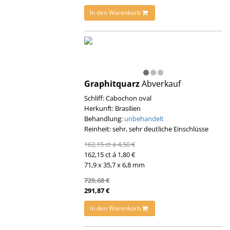
In den Warenkorb
Graphitquarz
Abverkauf
Schliff: Cabochon oval
Herkunft: Brasilien
Behandlung:
unbehandelt
Reinheit: sehr, sehr deutliche Einschlüsse
162,15 ct á 4,50 €
162,15 ct á 1,80 €
71,9 x 35,7 x 6,8 mm
729,68 €
291,87 €
In den Warenkorb