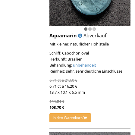
Aquamarin
Abverkauf
Mit kleiner, natürlicher Hohlstelle
Schliff: Cabochon oval
Herkunft: Brasilien
Behandlung:
unbehandelt
Reinheit: sehr, sehr deutliche Einschlüsse
6,71 ct á 21,60 €
6,71 ct á 16,20 €
13,7 x 10,1 x 6,5 mm
144,94 €
108,70 €
In den Warenkorb