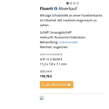
Fluorit
Abverkauf
Winzige Schadstelle an einer Facettenkante
im Oberteil. Mit nacktem Auge kaum zu
sehen.
Schliff: Smaragdschliff
Herkunft: Russische Föderation
Behandlung:
unbehandelt
Reinheit: augenrein
4,91 ct á 54,00 €
4,91 ct á 36,00 €
11,2 x 7,8 x 7,1 mm
265,14 €
176,76 €
In den Warenkorb