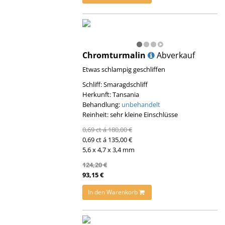
Chromturmalin
Abverkauf
Etwas schlampig geschliffen
Schliff: Smaragdschliff
Herkunft: Tansania
Behandlung:
unbehandelt
Reinheit: sehr kleine Einschlüsse
0,69 ct á 180,00 €
0,69 ct á 135,00 €
5,6 x 4,7 x 3,4 mm
124,20 €
93,15 €
In den Warenkorb