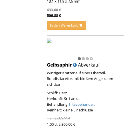
13,1 x 11,9 x 7,6 mm
633,60 €
506,88 €
In den Warenkorb
Gelbsaphir
Abverkauf
Winziger Kratzer auf einer Oberteil-
Rundistfacette, mit bloßem Auge kaum
sichtbar
Schliff: Herz
Herkunft: Sri Lanka
Behandlung:
hitzebehandelt
Reinheit: kleine Einschlüsse
1 ct á 450,00 €
1,00 ct á 360,00 €