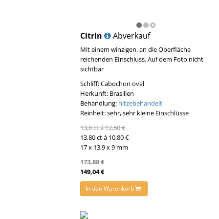
Citrin
Abverkauf
Mit einem winzigen, an die Oberfläche
reichenden EInschluss. Auf dem Foto nicht
sichtbar
Schliff: Cabochon oval
Herkunft: Brasilien
Behandlung:
hitzebehandelt
Reinheit: sehr, sehr kleine Einschlüsse
13,8 ct á 12,60 €
13,80 ct á 10,80 €
17 x 13,9 x 9 mm
173,88 €
149,04 €
In den Warenkorb