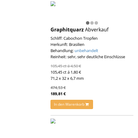
Graphitquarz
Abverkauf
Schliff: Cabochon Tropfen
Herkunft: Brasilien
Behandlung:
unbehandelt
Reinheit: sehr, sehr deutliche Einschlüsse
105,45 ct á 4,50 €
105,45 ct á 1,80 €
71,2 x 32 x 6,7 mm
474,53 €
189,81 €
In den Warenkorb