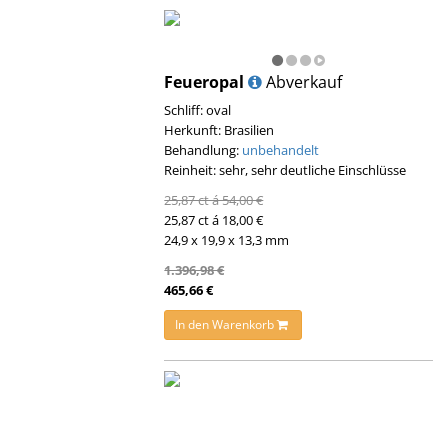
Feueropal
Abverkauf
Schliff: oval
Herkunft: Brasilien
Behandlung:
unbehandelt
Reinheit: sehr, sehr deutliche Einschlüsse
25,87 ct á 54,00 €
25,87 ct á 18,00 €
24,9 x 19,9 x 13,3 mm
1.396,98 €
465,66 €
In den Warenkorb