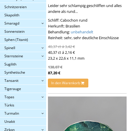
Leider sehr schlampig geschliffen und alles
Schnitzereien
andere als rund...
Skapolith
Schliff: Cabochon rund
Smaragd
Herkunft: Brasilien
Sonnenstein
Behandlung:
unbehandelt
Reinheit: sehr, sehr deutliche Einschlüsse
Sphen (Titanit)
40,37 ct á 3,42 €
Spinell
40,37 ct á 2,16 €
Sternsteine
23,2 x 22,6 x 11,1 mm
Sugilith
138,07 €
Synthetische
87,20 €
Tansanit
In den Warenkorb
Tigerauge
Topas
Türkis
Turmalin
Unakit
Zirkon