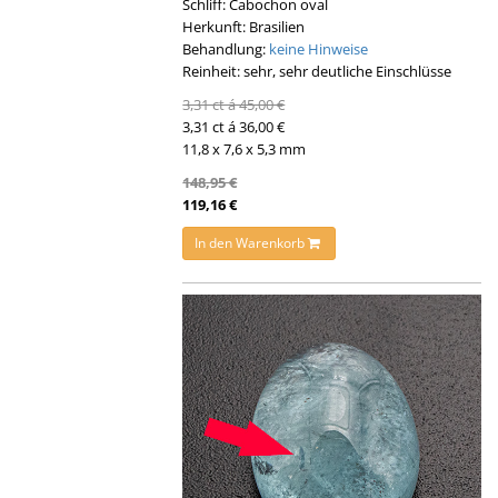
Schliff: Cabochon oval
Herkunft: Brasilien
Behandlung:
keine Hinweise
Reinheit: sehr, sehr deutliche Einschlüsse
3,31 ct á 45,00 €
3,31 ct á 36,00 €
11,8 x 7,6 x 5,3 mm
148,95 €
119,16 €
In den Warenkorb