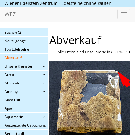
Wiener Edelstein Zentrum - Edelsteine online kaufen
WEZ
Toggl
navig
Suchen
Abverkauf
Neuzugänge
Top Edelsteine
Alle Preise sind Detailpreise inkl. 20% UST
Abverkauf
Unsere Kleinsten
Achat
Alexandrit
Amethyst
Andalusit
Apatit
Aquamarin
Ausgesuchte Cabochons
Bergkristall