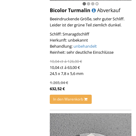
Bicolor Turmalin
Abverkauf
Beeindruckende Größe, sehr guter Schliff.
Leider ist der grüne Teil ziemlich dunkel.
Schliff: Smaragdschliff
Herkunft: unbekannt
Behandlung:
unbehandelt
Reinheit: sehr deutliche Einschlüsse
10,04 ct á 126,00 €
10,04 ct á 63,00 €
24,5 x 7,8 x 5,6 mm
1.265,04 €
632,52 €
In den Warenkorb