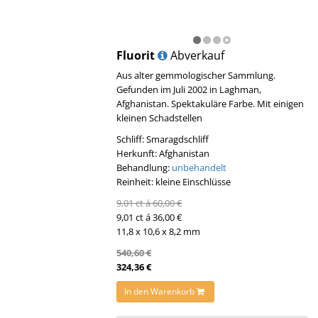
Fluorit
Abverkauf
Aus alter gemmologischer Sammlung.
Gefunden im Juli 2002 in Laghman,
Afghanistan. Spektakuläre Farbe. Mit einigen
kleinen Schadstellen
Schliff: Smaragdschliff
Herkunft: Afghanistan
Behandlung:
unbehandelt
Reinheit: kleine Einschlüsse
9,01 ct á 60,00 €
9,01 ct á 36,00 €
11,8 x 10,6 x 8,2 mm
540,60 €
324,36 €
In den Warenkorb