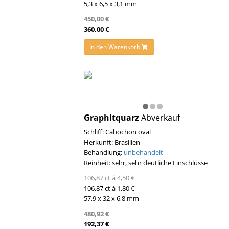
5,3 x 6,5 x 3,1 mm
450,00 €
360,00 €
In den Warenkorb
Graphitquarz
Abverkauf
Schliff: Cabochon oval
Herkunft: Brasilien
Behandlung:
unbehandelt
Reinheit: sehr, sehr deutliche Einschlüsse
106,87 ct á 4,50 €
106,87 ct á 1,80 €
57,9 x 32 x 6,8 mm
480,92 €
192,37 €