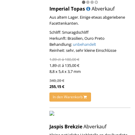
Imperial Topas
Abverkauf
Aus altem Lager. Einige etwas abgeriebene
Facettenkanten.
Schliff: Smaragdschliff
Herkunft: Brasilien, Ouro Preto
Behandlung:
unbehandelt
Reinheit: sehr, sehr kleine Einschlüsse
1,89 ct á 180,00 €
1,89 ct á 135,00 €
8,8 x 5,4 x 3,7 mm
340,20 €
255,15 €
In den Warenkorb
Jaspis Brekzie
Abverkauf
Kleine natürliche Hohlstelle an der Rundiste