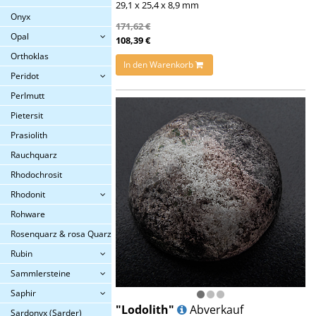
29,1 x 25,4 x 8,9 mm
Onyx
171,62 €
Opal
108,39 €
Orthoklas
In den Warenkorb
Peridot
Perlmutt
Pietersit
Prasiolith
Rauchquarz
Rhodochrosit
Rhodonit
Rohware
Rosenquarz & rosa Quarz
Rubin
Sammlersteine
Saphir
"Lodolith"
Abverkauf
Sardonyx (Sarder)