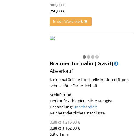
982,80 €
756,00 €
In den Warenkorb
Brauner Turmalin (Dravit)
Abverkauf
Kleine natürliche Hohlstelle im Unterkörper,
sehr schöne Farbe, lebhaft
Schliff: rund
Herkunft: Äthiopien, Kibre Mengist
Behandlung:
unbehandelt
Reinheit: deutliche Einschlüsse
0,88 ct á 216,00 €
0,88 ct á 162,00 €
5,9 x 4 mm