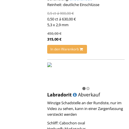
Reinheit: deutliche Einschlüsse
0,5 ct á 900,00 €
0,50 ct á 630,00 €
5,3 x 2,9 mm
450,00 €
315,00 €
In den Warenkorb
Labradorit
Abverkauf
Winzige Schadstelle an der Rundiste, nur im
Video zu sehen, kann in einer Zargenfassung
versteckt werden
Schliff: Cabochon oval
Herkunft: Madagaskar