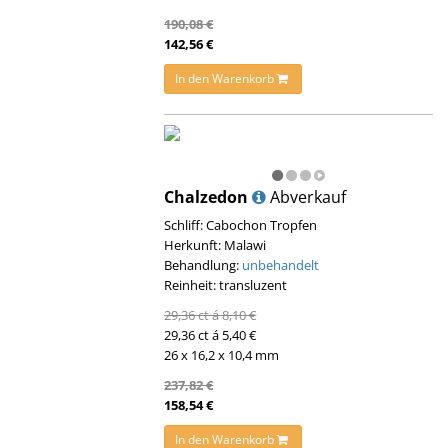
190,08 €
142,56 €
In den Warenkorb
Chalzedon
Abverkauf
Schliff: Cabochon Tropfen
Herkunft: Malawi
Behandlung:
unbehandelt
Reinheit: transluzent
29,36 ct á 8,10 €
29,36 ct á 5,40 €
26 x 16,2 x 10,4 mm
237,82 €
158,54 €
In den Warenkorb