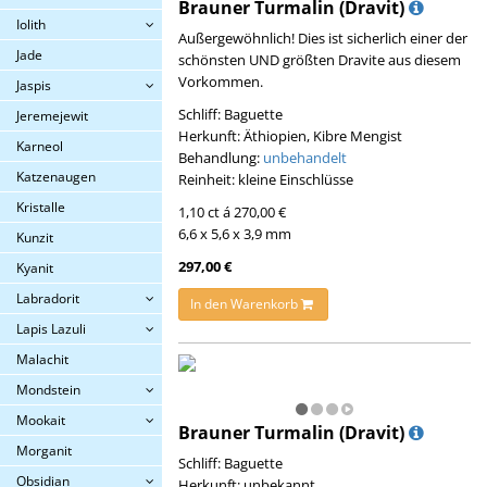
Brauner Turmalin (Dravit)
Iolith
Außergewöhnlich! Dies ist sicherlich einer der
Jade
schönsten UND größten Dravite aus diesem
Vorkommen.
Jaspis
Schliff: Baguette
Jeremejewit
Herkunft: Äthiopien, Kibre Mengist
Karneol
Behandlung:
unbehandelt
Katzenaugen
Reinheit: kleine Einschlüsse
Kristalle
1,10 ct á 270,00 €
6,6 x 5,6 x 3,9 mm
Kunzit
297,00 €
Kyanit
Labradorit
In den Warenkorb
Lapis Lazuli
Malachit
Mondstein
Mookait
Brauner Turmalin (Dravit)
Morganit
Schliff: Baguette
Obsidian
Herkunft: unbekannt