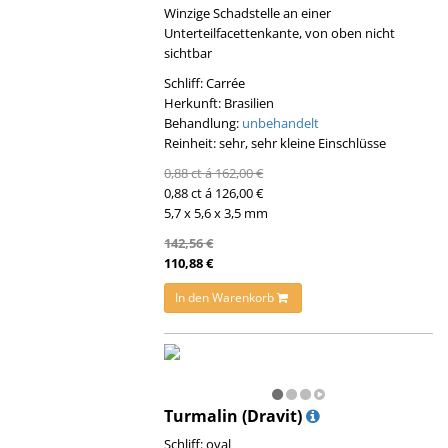
Winzige Schadstelle an einer
Unterteilfacettenkante, von oben nicht
sichtbar
Schliff: Carrée
Herkunft: Brasilien
Behandlung:
unbehandelt
Reinheit: sehr, sehr kleine Einschlüsse
0,88 ct á 162,00 €
0,88 ct á 126,00 €
5,7 x 5,6 x 3,5 mm
142,56 €
110,88 €
In den Warenkorb
Turmalin (Dravit)
Schliff: oval