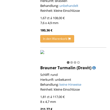
Herkunft: Brasilien
Behandlung:
unbehandelt
Reinheit: kleine Einschlüsse
1,67 ct á 108,00 €
7,6 x 4,9 mm
180,36 €
In den Warenkorb
Brauner Turmalin (Dravit)
Schliff: rund
Herkunft: unbekannt
Behandlung:
keine Hinweise
Reinheit: kleine Einschlüsse
1,81 ct á 117,00 €
8 x 4,7 mm
211,77 €