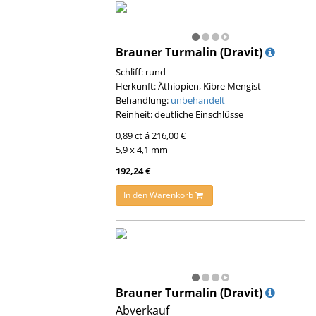
Brauner Turmalin (Dravit)
Schliff: rund
Herkunft: Äthiopien, Kibre Mengist
Behandlung:
unbehandelt
Reinheit: deutliche Einschlüsse
0,89 ct á 216,00 €
5,9 x 4,1 mm
192,24 €
In den Warenkorb
Brauner Turmalin (Dravit)
Abverkauf