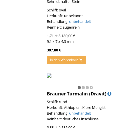
Sehr lebhafter Stein
Schliff: oval
Herkunft: unbekannt
Behandlung:
unbehandelt
Reinheit: augenrein
1,71 ct á 180,00 €
9,1 x 7 x 4,3 mm
307,80 €
In den Warenkorb
Brauner Turmalin (Dravit)
Schliff: rund
Herkunft: Äthiopien, Kibre Mengist
Behandlung:
unbehandelt
Reinheit: deutliche Einschlüsse
0,33 ct á 135,00 €