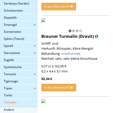
Sardonyx (Sarder)
In den Warenkorb
Schnitzereien
Skapolith
Smaragd
Sonnenstein
Brauner Turmalin (Dravit)
Sphen (Titanit)
Schliff: oval
Spinell
Herkunft: Äthiopien, Kibre Mengist
Sternsteine
Behandlung:
unbehandelt
Reinheit: sehr, sehr kleine Einschlüsse
Sugilith
0,57 ct á 162,00 €
Synthetische
6,2 x 4,4 x 3,1 mm
Tansanit
92,34 €
Tigerauge
In den Warenkorb
Topas
Türkis
Turmalin
Andere