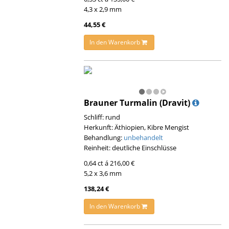
4,3 x 2,9 mm
44,55 €
In den Warenkorb
Brauner Turmalin (Dravit)
Schliff: rund
Herkunft: Äthiopien, Kibre Mengist
Behandlung:
unbehandelt
Reinheit: deutliche Einschlüsse
0,64 ct á 216,00 €
5,2 x 3,6 mm
138,24 €
In den Warenkorb