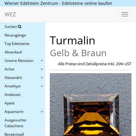
Wiener Edelstein Zentrum - Edelsteine online kaufen
WEZ
Toggl
navig
Suchen
Neuzugänge
Turmalin
Top Edelsteine
Gelb & Braun
Abverkauf
Unsere Kleinsten
Alle Preise sind Detailpreise inkl. 20% UST
Achat
Alexandrit
Amethyst
Andalusit
Apatit
Aquamarin
Ausgesuchte
Cabochons
Bergkristall