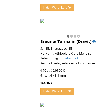
In den Warenkorb
Brauner Turmalin (Dravit)
Schliff: Smaragdschliff
Herkunft: Äthiopien, Kibre Mengist
Behandlung:
unbehandelt
Reinheit: sehr, sehr kleine Einschlüsse
0,76 ct á 216,00 €
6,4 x 4,4 x 3,1 mm
164,16 €
In den Warenkorb