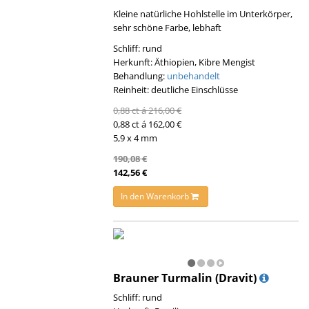
Kleine natürliche Hohlstelle im Unterkörper,
sehr schöne Farbe, lebhaft
Schliff: rund
Herkunft: Äthiopien, Kibre Mengist
Behandlung:
unbehandelt
Reinheit: deutliche Einschlüsse
0,88 ct á 216,00 €
0,88 ct á 162,00 €
5,9 x 4 mm
190,08 €
142,56 €
In den Warenkorb
Brauner Turmalin (Dravit)
Schliff: rund