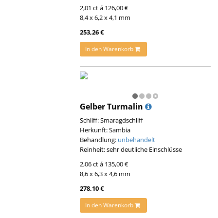
2,01 ct á 126,00 €
8,4 x 6,2 x 4,1 mm
253,26 €
In den Warenkorb
Gelber Turmalin
Schliff: Smaragdschliff
Herkunft: Sambia
Behandlung:
unbehandelt
Reinheit: sehr deutliche Einschlüsse
2,06 ct á 135,00 €
8,6 x 6,3 x 4,6 mm
278,10 €
In den Warenkorb