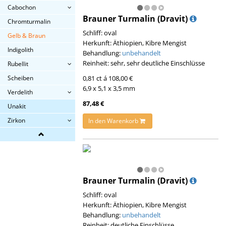
Cabochon
Brauner Turmalin (Dravit)
Chromturmalin
Schliff: oval
Gelb & Braun
Herkunft: Äthiopien, Kibre Mengist
Indigolith
Behandlung:
unbehandelt
Reinheit: sehr, sehr deutliche Einschlüsse
Rubellit
0,81 ct á 108,00 €
Scheiben
6,9 x 5,1 x 3,5 mm
Verdelith
87,48 €
Unakit
Zirkon
In den Warenkorb
Brauner Turmalin (Dravit)
Schliff: oval
Herkunft: Äthiopien, Kibre Mengist
Behandlung:
unbehandelt
Reinheit: deutliche Einschlüsse