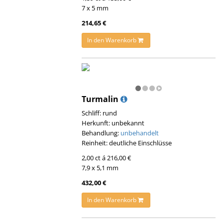
7 x 5 mm
214,65 €
In den Warenkorb
Turmalin
Schliff: rund
Herkunft: unbekannt
Behandlung:
unbehandelt
Reinheit: deutliche Einschlüsse
2,00 ct á 216,00 €
7,9 x 5,1 mm
432,00 €
In den Warenkorb