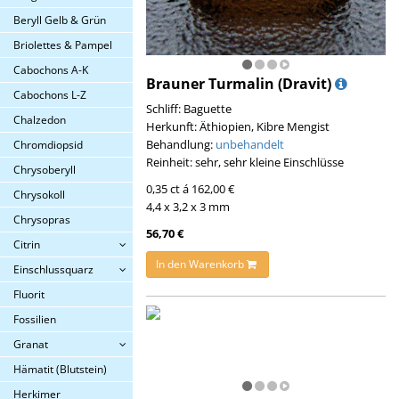
Beryll Gelb & Grün
Briolettes & Pampel
Cabochons A-K
Brauner Turmalin (Dravit)
Cabochons L-Z
Schliff: Baguette
Chalzedon
Herkunft: Äthiopien, Kibre Mengist
Behandlung:
unbehandelt
Chromdiopsid
Reinheit: sehr, sehr kleine Einschlüsse
Chrysoberyll
0,35 ct á 162,00 €
Chrysokoll
4,4 x 3,2 x 3 mm
Chrysopras
56,70 €
Citrin
In den Warenkorb
Einschlussquarz
Fluorit
Fossilien
Granat
Hämatit (Blutstein)
Herkimer