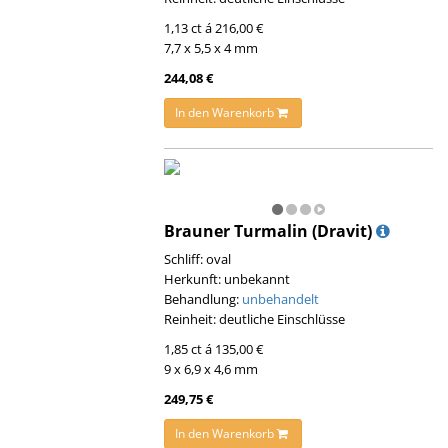
1,13 ct á 216,00 €
7,7 x 5,5 x 4 mm
244,08 €
In den Warenkorb
Brauner Turmalin (Dravit)
Schliff: oval
Herkunft: unbekannt
Behandlung:
unbehandelt
Reinheit: deutliche Einschlüsse
1,85 ct á 135,00 €
9 x 6,9 x 4,6 mm
249,75 €
In den Warenkorb