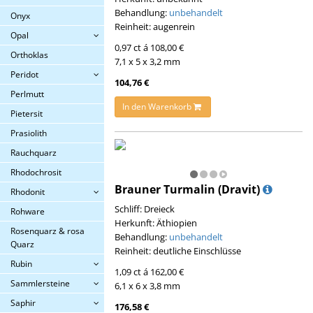
Behandlung:
unbehandelt
Onyx
Reinheit: augenrein
Opal
0,97 ct á 108,00 €
Orthoklas
7,1 x 5 x 3,2 mm
Peridot
104,76 €
Perlmutt
In den Warenkorb
Pietersit
Prasiolith
Rauchquarz
Rhodochrosit
Brauner Turmalin (Dravit)
Rhodonit
Schliff: Dreieck
Rohware
Herkunft: Äthiopien
Rosenquarz & rosa
Behandlung:
unbehandelt
Quarz
Reinheit: deutliche Einschlüsse
Rubin
1,09 ct á 162,00 €
Sammlersteine
6,1 x 6 x 3,8 mm
Saphir
176,58 €