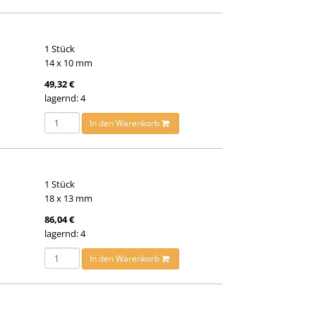
1 Stück
14 x 10 mm
49,32 €
lagernd: 4
In den Warenkorb
1 Stück
18 x 13 mm
86,04 €
lagernd: 4
In den Warenkorb