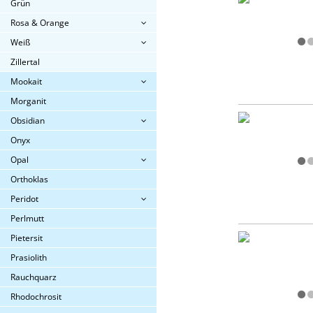
Grün
Rosa & Orange
Weiß
Zillertal
Mookait
Morganit
Obsidian
Onyx
Opal
Orthoklas
Peridot
Perlmutt
Pietersit
Prasiolith
Rauchquarz
Rhodochrosit