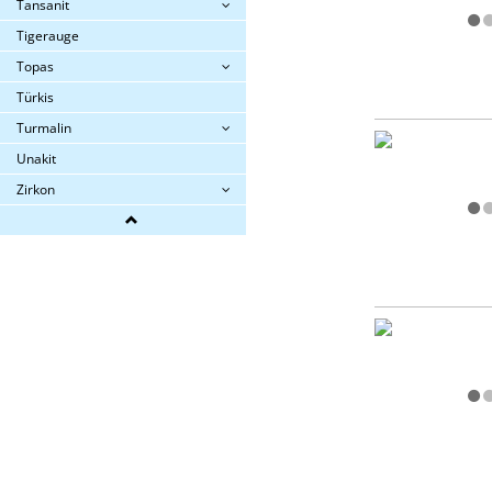
Tansanit
Tigerauge
Topas
Türkis
Turmalin
Unakit
Zirkon