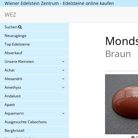
Wiener Edelstein Zentrum - Edelsteine online kaufen
WEZ
Suchen
Neuzugänge
Monds
Top Edelsteine
Braun
Abverkauf
Unsere Kleinsten
Achat
Alexandrit
Amethyst
Andalusit
Apatit
Aquamarin
Ausgesuchte Cabochons
Bergkristall