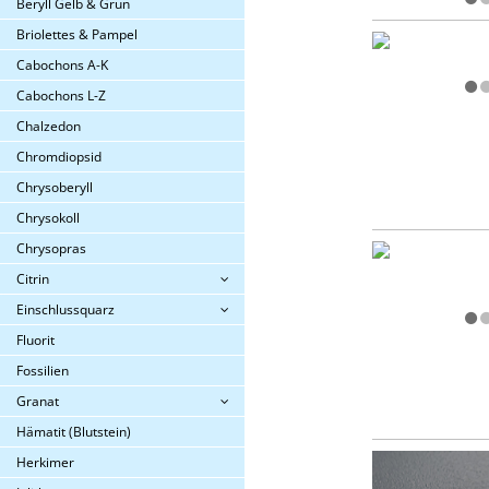
Beryll Gelb & Grün
Briolettes & Pampel
Cabochons A-K
Cabochons L-Z
Chalzedon
Chromdiopsid
Chrysoberyll
Chrysokoll
Chrysopras
Citrin
Einschlussquarz
Fluorit
Fossilien
Granat
Hämatit (Blutstein)
Herkimer