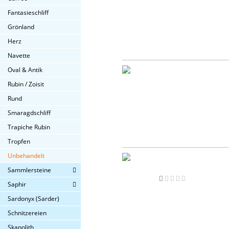
Fantasieschliff
Grönland
Herz
Navette
Oval & Antik
Rubin / Zoisit
Rund
Smaragdschliff
Trapiche Rubin
Tropfen
Unbehandelt
Sammlersteine
Saphir
Sardonyx (Sarder)
Schnitzereien
Skapolith