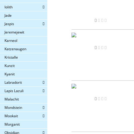
Iolith
Jade
Jaspis
Jeremejewit
Karneol
Katzenaugen
Kristalle
Kunzit
Kyanit
Labradorit
Lapis Lazuli
Malachit
Mondstein
Mookait
Morganit
Obsidian