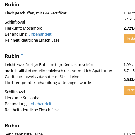
Rubin
Flach geschliffen, mit GIA Zertifikat
1,08 c
6,4 x 
Schliff: oval
Herkunft: Mosambik
2.721,
Behandlung:
unbehandelt
In d
Reinheit: deutliche Einschlüsse
Rubin
Leicht zweifärbiger Rubin mit großem, sehr schön
1,09 c
auskristallisiertem Mineraleinschluss, vermutlich Apatit oder
6,7 x 
Calcit, der beweist, dass dieser Stein keiner
2.943,
Hochtemperaturbehandlung unterzogen wurde
In d
Schliff: oval
Herkunft: Sri Lanka
Behandlung:
unbehandelt
Reinheit: deutliche Einschlüsse
Rubin
Sehr, sehr gute Farbe
1,15 c