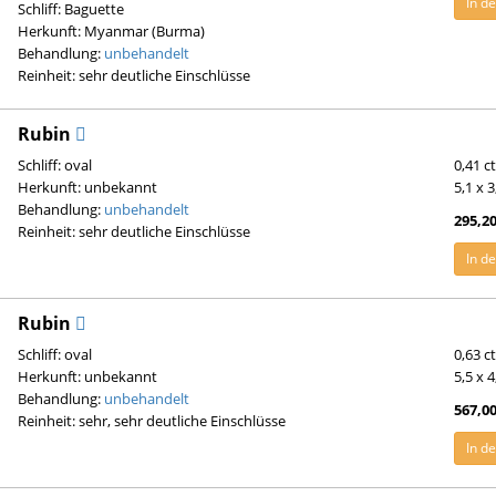
In d
Schliff: Baguette
Herkunft: Myanmar (Burma)
Behandlung:
unbehandelt
Reinheit: sehr deutliche Einschlüsse
Rubin
Schliff: oval
0,41 c
Herkunft: unbekannt
5,1 x 
Behandlung:
unbehandelt
295,20
Reinheit: sehr deutliche Einschlüsse
In d
Rubin
Schliff: oval
0,63 c
Herkunft: unbekannt
5,5 x 
Behandlung:
unbehandelt
567,00
Reinheit: sehr, sehr deutliche Einschlüsse
In d