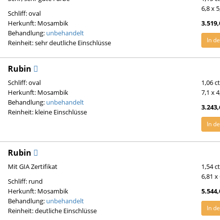
6,8 x 
Schliff: oval
Herkunft: Mosambik
3.519,
Behandlung:
unbehandelt
In d
Reinheit: sehr deutliche Einschlüsse
Rubin
Schliff: oval
1,06 c
Herkunft: Mosambik
7,1 x 
Behandlung:
unbehandelt
3.243,
Reinheit: kleine Einschlüsse
In d
Rubin
Mit GIA Zertifikat
1,54 c
6,81 x
Schliff: rund
Herkunft: Mosambik
5.544,
Behandlung:
unbehandelt
In d
Reinheit: deutliche Einschlüsse