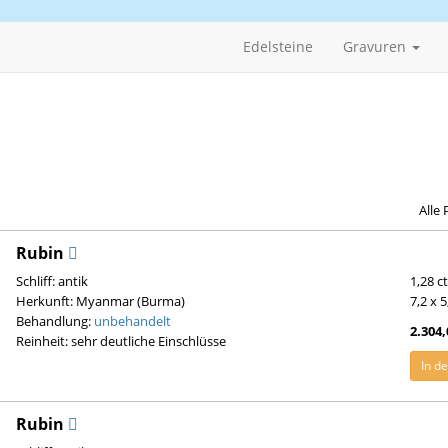
Edelsteine
Gravuren
Alle 
Rubin
Schliff: antik
1,28 c
Herkunft: Myanmar (Burma)
7,2 x 
Behandlung:
unbehandelt
2.304,
Reinheit: sehr deutliche Einschlüsse
In d
Rubin