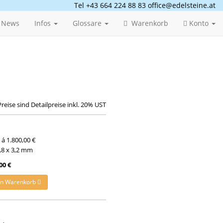
Tel +43 664 224 88 83
office@edelsteine.at
News
Infos
Glossare
Warenkorb
Konto
Preise sind Detailpreise inkl. 20% UST
t á 1.800,00 €
5,8 x 3,2 mm
00 €
en Warenkorb