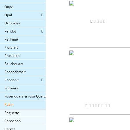
Onyx
Opal
Orthoklas
Peridot
Perlmutt
Pietersit
Prasiolith
Rauchquarz
Rhodochrosit
Rhodonit
Rohware
Rosenquarz & rosa Quarz
Rubin
Baguette
Cabochon
Carrée