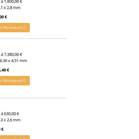
t á 1.800,00 €
5,1 x 2,8 mm
00 €
en Warenkorb
t á 7.380,00 €
 6,36 x 4,51 mm
,40 €
en Warenkorb
t á 630,00 €
3,3 x 2,6 mm
 €