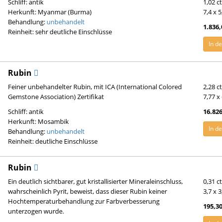
Schliff: antik
1,02 c
Herkunft: Myanmar (Burma)
7,4 x 
Behandlung:
unbehandelt
1.836,
Reinheit: sehr deutliche Einschlüsse
In d
Rubin
Feiner unbehandelter Rubin, mit ICA (International Colored
2,28 c
Gemstone Association) Zertifikat
7,77 x
Schliff: antik
16.826
Herkunft: Mosambik
In d
Behandlung:
unbehandelt
Reinheit: deutliche Einschlüsse
Rubin
Ein deutlich sichtbarer, gut kristallisierter Mineraleinschluss,
0,31 c
wahrscheinlich Pyrit, beweist, dass dieser Rubin keiner
3,7 x 
Hochtemperaturbehandlung zur Farbverbesserung
195,30
unterzogen wurde.