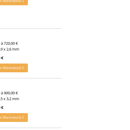
en Warenkorb
t á 720,00 €
3,9 x 2,6 mm
 €
en Warenkorb
t á 900,00 €
4,5 x 3,2 mm
 €
en Warenkorb