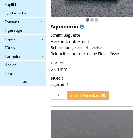
Sugilith
Synthetische
Tansanit
Aquamarin
Tigerauge
Schliff: Baguette
Topas
Herkunft: unbekannt
Behandlung:
keine Hinweise
Türkis
Reinheit: sehr, sehr kleine Einschlüsse
Turmalin
1 Stück
Unakit
6 x 4 mm
Zirkon
59,40 €
lagernd: 4
In den Warenkorb