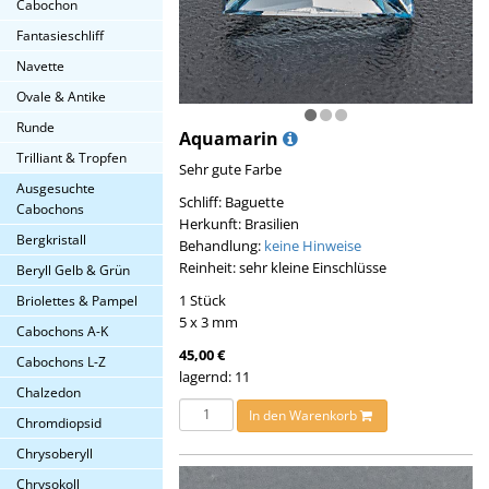
Cabochon
Fantasieschliff
Navette
Ovale & Antike
Runde
Aquamarin
Trilliant & Tropfen
Sehr gute Farbe
Ausgesuchte
Schliff: Baguette
Cabochons
Herkunft: Brasilien
Bergkristall
Behandlung:
keine Hinweise
Reinheit: sehr kleine Einschlüsse
Beryll Gelb & Grün
1 Stück
Briolettes & Pampel
5 x 3 mm
Cabochons A-K
45,00 €
Cabochons L-Z
lagernd: 11
Chalzedon
In den Warenkorb
Chromdiopsid
Chrysoberyll
Chrysokoll