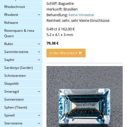
Schliff: Baguette
Rhodochrosit
Herkunft: Brasilien
Rhodonit
Behandlung:
keine Hinweise
Reinheit: sehr, sehr kleine Einschlüsse
Rohware
0,49 ct á 162,00 €
Rosenquarz & rosa
5,2 x 4,1 x 3 mm
Quarz
79,38 €
Rubin
Sammlersteine
In den Warenkorb
Saphir
Sardonyx (Sarder)
Schnitzereien
Skapolith
Smaragd
Sonnenstein
Sphen (Titanit)
Spinell
Sternsteine