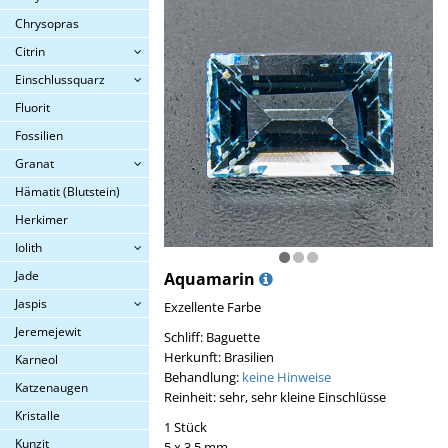
Chrysopras
Citrin
Einschlussquarz
Fluorit
Fossilien
Granat
Hämatit (Blutstein)
Herkimer
Iolith
Jade
Aquamarin
Jaspis
Exzellente Farbe
Jeremejewit
Schliff: Baguette
Herkunft: Brasilien
Karneol
Behandlung:
keine Hinweise
Katzenaugen
Reinheit: sehr, sehr kleine Einschlüsse
Kristalle
1 Stück
Kunzit
5 x 3,5 mm