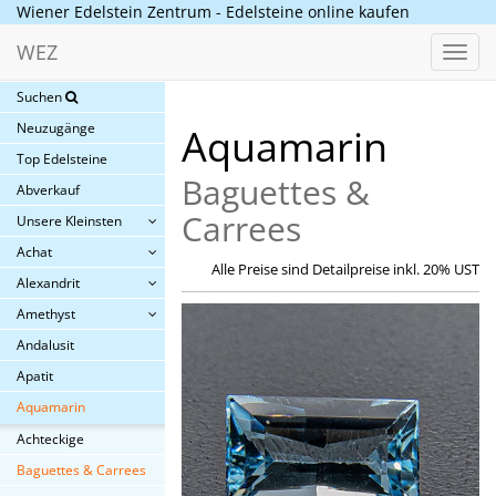
Wiener Edelstein Zentrum - Edelsteine online kaufen
WEZ
Toggl
navig
Suchen
Neuzugänge
Aquamarin
Top Edelsteine
Baguettes &
Abverkauf
Carrees
Unsere Kleinsten
Achat
Alle Preise sind Detailpreise inkl. 20% UST
Alexandrit
Amethyst
Andalusit
Apatit
Aquamarin
Achteckige
Baguettes & Carrees