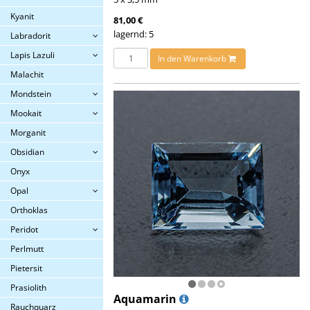
Kyanit
81,00 €
lagernd: 5
Labradorit
Lapis Lazuli
In den Warenkorb
Malachit
Mondstein
Mookait
Morganit
Obsidian
Onyx
Opal
Orthoklas
Peridot
Perlmutt
Pietersit
Prasiolith
Aquamarin
Rauchquarz