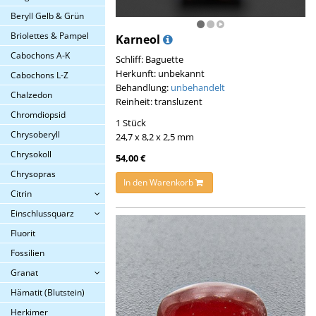
Beryll Gelb & Grün
Briolettes & Pampel
Karneol
Cabochons A-K
Schliff: Baguette
Herkunft: unbekannt
Cabochons L-Z
Behandlung:
unbehandelt
Chalzedon
Reinheit: transluzent
Chromdiopsid
1 Stück
Chrysoberyll
24,7 x 8,2 x 2,5 mm
Chrysokoll
54,00 €
Chrysopras
In den Warenkorb
Citrin
Einschlussquarz
Fluorit
Fossilien
Granat
Hämatit (Blutstein)
Herkimer