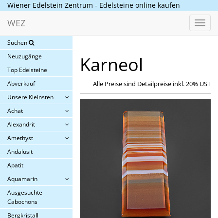
Wiener Edelstein Zentrum - Edelsteine online kaufen
WEZ
Toggl
navig
Suchen
Neuzugänge
Karneol
Top Edelsteine
Abverkauf
Alle Preise sind Detailpreise inkl. 20% UST
Unsere Kleinsten
Achat
Alexandrit
Amethyst
Andalusit
Apatit
Aquamarin
Ausgesuchte
Cabochons
Bergkristall