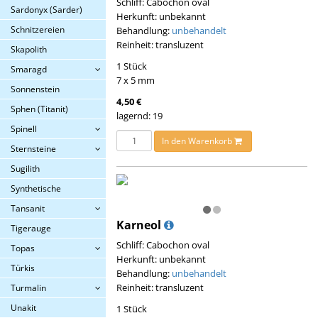
Schliff: Cabochon oval
Sardonyx (Sarder)
Herkunft: unbekannt
Schnitzereien
Behandlung:
unbehandelt
Reinheit: transluzent
Skapolith
1 Stück
Smaragd
7 x 5 mm
Sonnenstein
4,50 €
Sphen (Titanit)
lagernd: 19
Spinell
In den Warenkorb
Sternsteine
Sugilith
Synthetische
Tansanit
Karneol
Tigerauge
Schliff: Cabochon oval
Topas
Herkunft: unbekannt
Türkis
Behandlung:
unbehandelt
Reinheit: transluzent
Turmalin
Unakit
1 Stück