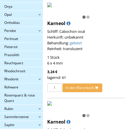
Onyx
Opal
Orthoklas
Karneol
Peridot
Schliff: Cabochon oval
Herkunft: unbekannt
Perlmutt
Behandlung:
gebeizt
Pietersit
Reinheit: transluzent
Prasiolith
1 Stück
Rauchquarz
6 x 4 mm
Rhodochrosit
3,24 €
lagernd: 61
Rhodonit
Rohware
In den Warenkorb
Rosenquarz & rosa
Quarz
Rubin
Sammlersteine
Karneol
Saphir