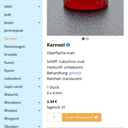
Iolith
Jade
Jaspis
Jeremejewit
Karneol
Karneol
Katzenaugen
Oberfläche matt
Kristalle
Schliff: Cabochon oval
Kunzit
Herkunft: unbekannt
Kyanit
Behandlung:
gebeizt
Labradorit
Reinheit: transluzent
Lapis Lazuli
1 Stück
6 x 4 mm
Malachit
2,34 €
Mondstein
lagernd: 31
Mookait
In den Warenkorb
Morganit
Obsidian