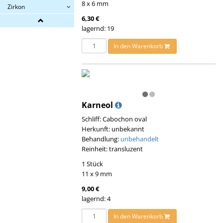
8 x 6 mm
Zirkon
6,30 €
lagernd: 19
In den Warenkorb
Karneol
Schliff: Cabochon oval
Herkunft: unbekannt
Behandlung:
unbehandelt
Reinheit: transluzent
1 Stück
11 x 9 mm
9,00 €
lagernd: 4
In den Warenkorb