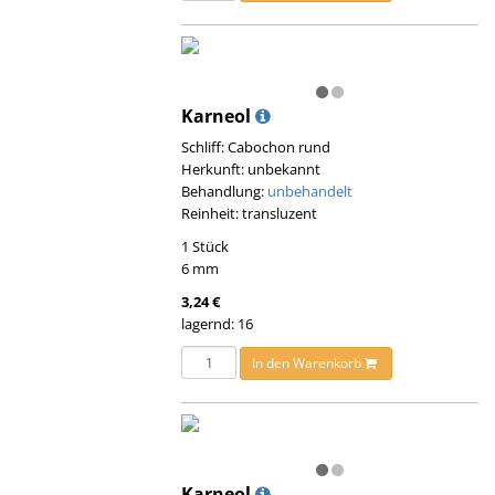
Karneol
Schliff: Cabochon rund
Herkunft: unbekannt
Behandlung:
unbehandelt
Reinheit: transluzent
1 Stück
6 mm
3,24 €
lagernd: 16
In den Warenkorb
Karneol