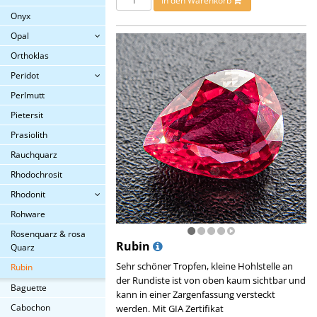
In den Warenkorb
Onyx
Opal
Orthoklas
Peridot
Perlmutt
Pietersit
Prasiolith
Rauchquarz
Rhodochrosit
Rhodonit
Rohware
Rosenquarz & rosa
Rubin
Quarz
Sehr schöner Tropfen, kleine Hohlstelle an
Rubin
der Rundiste ist von oben kaum sichtbar und
Baguette
kann in einer Zargenfassung versteckt
Cabochon
werden. Mit GIA Zertifikat