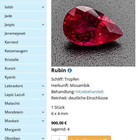
Iolith
Jade
Jaspis
Jeremejewit
Karneol
Katzenaugen
Kristalle
Kunzit
Rubin
Kyanit
Schliff: Tropfen
Herkunft: Mosambik
Labradorit
Behandlung:
hitzebehandelt
Lapis Lazuli
Reinheit: deutliche Einschlüsse
Malachit
1 Stück
Mondstein
6 x 4 mm
Mookait
900,00 €
lagernd: 4
Morganit
Obsidian