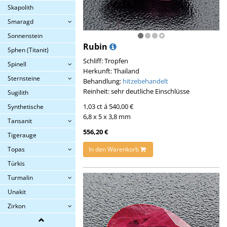
Skapolith
Smaragd
Sonnenstein
Rubin
Sphen (Titanit)
Schliff: Tropfen
Spinell
Herkunft: Thailand
Sternsteine
Behandlung:
hitzebehandelt
Reinheit: sehr deutliche Einschlüsse
Sugilith
1,03 ct á 540,00 €
Synthetische
6,8 x 5 x 3,8 mm
Tansanit
556,20 €
Tigerauge
In den Warenkorb
Topas
Türkis
Turmalin
Unakit
Zirkon