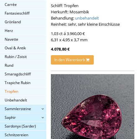
Carrée
Schliff: Tropfen
Herkunft: Mosambik
Fantasieschliff
Behandlung:
unbehandelt
Grönland
Reinheit: sehr, sehr kleine Einschlüsse
Herz
1,03 ct á 3.960,00 €
Navette
6,31 x 4,95 x 3,7 mm
Oval & Antik
4.078,80 €
Rubin / Zoisit
In den Warenkorb
Rund
Smaragdschliff
Trapiche Rubin
Tropfen
Unbehandelt
Sammlersteine
Saphir
Sardonyx (Sarder)
Schnitzereien