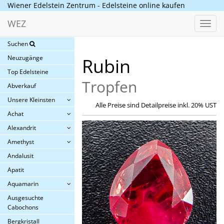
Wiener Edelstein Zentrum - Edelsteine online kaufen
WEZ
Toggl
navig
Suchen
Neuzugänge
Rubin
Top Edelsteine
Tropfen
Abverkauf
Unsere Kleinsten
Alle Preise sind Detailpreise inkl. 20% UST
Achat
Alexandrit
Amethyst
Andalusit
Apatit
Aquamarin
Ausgesuchte
Cabochons
Bergkristall