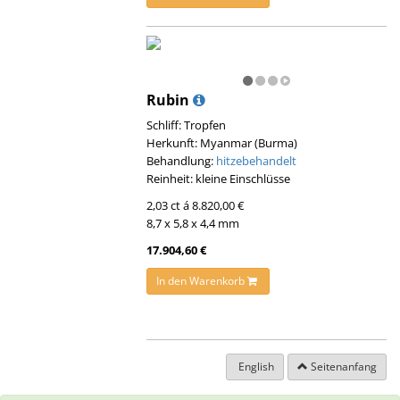
Rubin
Schliff: Tropfen
Herkunft: Myanmar (Burma)
Behandlung:
hitzebehandelt
Reinheit: kleine Einschlüsse
2,03 ct á 8.820,00 €
8,7 x 5,8 x 4,4 mm
17.904,60 €
In den Warenkorb
English
Seitenanfang