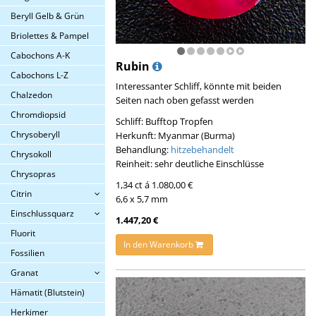
Beryll Gelb & Grün
Briolettes & Pampel
Cabochons A-K
Rubin
Cabochons L-Z
Interessanter Schliff, könnte mit beiden
Chalzedon
Seiten nach oben gefasst werden
Chromdiopsid
Schliff: Bufftop Tropfen
Chrysoberyll
Herkunft: Myanmar (Burma)
Behandlung:
hitzebehandelt
Chrysokoll
Reinheit: sehr deutliche Einschlüsse
Chrysopras
1,34 ct á 1.080,00 €
Citrin
6,6 x 5,7 mm
Einschlussquarz
1.447,20 €
Fluorit
In den Warenkorb
Fossilien
Granat
Hämatit (Blutstein)
Herkimer