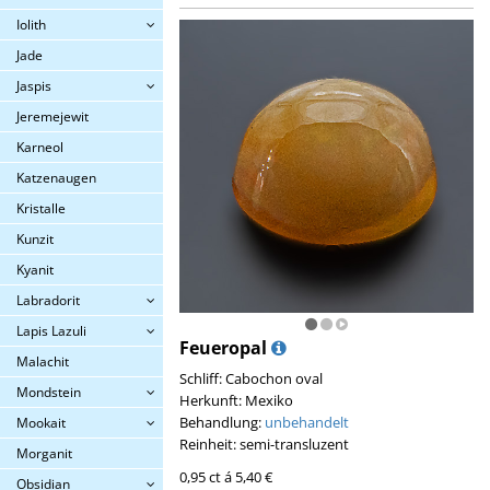
Iolith
Jade
Jaspis
Jeremejewit
Karneol
Katzenaugen
Kristalle
Kunzit
Kyanit
Labradorit
Lapis Lazuli
Feueropal
Malachit
Schliff: Cabochon oval
Mondstein
Herkunft: Mexiko
Behandlung:
unbehandelt
Mookait
Reinheit: semi-transluzent
Morganit
0,95 ct á 5,40 €
Obsidian