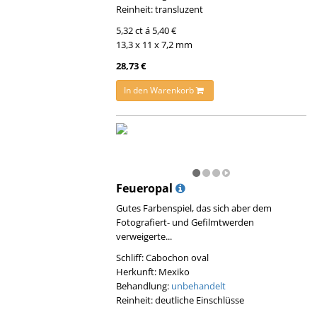
Reinheit: transluzent
5,32 ct á 5,40 €
13,3 x 11 x 7,2 mm
28,73 €
In den Warenkorb
Feueropal
Gutes Farbenspiel, das sich aber dem
Fotografiert- und Gefilmtwerden
verweigerte...
Schliff: Cabochon oval
Herkunft: Mexiko
Behandlung:
unbehandelt
Reinheit: deutliche Einschlüsse