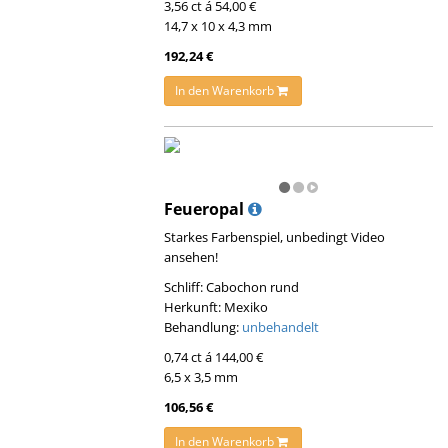
3,56 ct á 54,00 €
14,7 x 10 x 4,3 mm
192,24 €
In den Warenkorb
Feueropal
Starkes Farbenspiel, unbedingt Video
ansehen!
Schliff: Cabochon rund
Herkunft: Mexiko
Behandlung:
unbehandelt
0,74 ct á 144,00 €
6,5 x 3,5 mm
106,56 €
In den Warenkorb