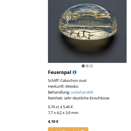
Feueropal
Schliff: Cabochon oval
Herkunft: Mexiko
Behandlung:
unbehandelt
Reinheit: sehr deutliche Einschlüsse
0,76 ct á 5,40 €
7,7 x 4,2 x 3,9 mm
4,10 €