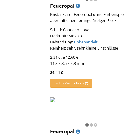
Feueropal
Kristallklarer Feueropal ohne Farbenspiel
aber mit einem orangefärbigen Fleck
Schliff: Cabochon oval
Herkunft: Mexiko
Behandlung:
unbehandelt
Reinheit: sehr, sehr kleine Einschlüsse
2,31 ct á 12,60 €
11,8 x 8,5 x 4,3 mm
29,11 €
In den Warenkorb
Feueropal