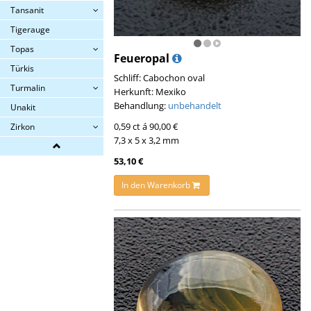
Tansanit
Tigerauge
Topas
Feueropal
Türkis
Schliff: Cabochon oval
Turmalin
Herkunft: Mexiko
Behandlung:
unbehandelt
Unakit
0,59 ct á 90,00 €
Zirkon
7,3 x 5 x 3,2 mm
53,10 €
In den Warenkorb