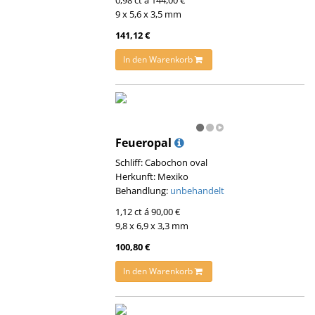
0,98 ct á 144,00 €
9 x 5,6 x 3,5 mm
141,12 €
In den Warenkorb
Feueropal
Schliff: Cabochon oval
Herkunft: Mexiko
Behandlung:
unbehandelt
1,12 ct á 90,00 €
9,8 x 6,9 x 3,3 mm
100,80 €
In den Warenkorb