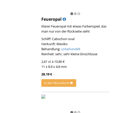
Feueropal
Klarer Feueropal mit etwas Farbenspiel, das
man nur von der Rückseite sieht
Schliff: Cabochon oval
Herkunft: Mexiko
Behandlung:
unbehandelt
Reinheit: sehr, sehr kleine Einschlüsse
2,61 ct á 10,80 €
11 x 8,9 x 4,8 mm
28,19 €
In den Warenkorb