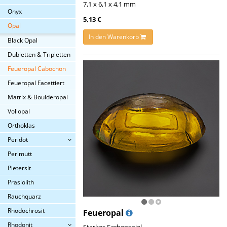
7,1 x 6,1 x 4,1 mm
Onyx
5,13 €
Opal
In den Warenkorb
Black Opal
Dubletten & Tripletten
Feueropal Cabochon
Feueropal Facettiert
Matrix & Boulderopal
Vollopal
Orthoklas
Peridot
Perlmutt
Pietersit
Prasiolith
Rauchquarz
Rhodochrosit
Feueropal
Rhodonit
Starkes Farbenspiel