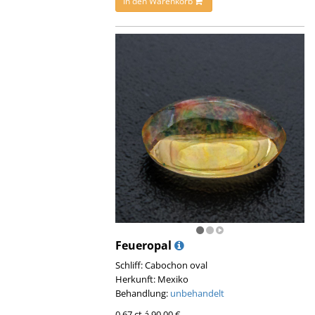
In den Warenkorb
Feueropal
Schliff: Cabochon oval
Herkunft: Mexiko
Behandlung:
unbehandelt
0,67 ct á 90,00 €