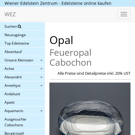
Wiener Edelstein Zentrum - Edelsteine online kaufen
WEZ
Toggl
navig
Suchen
Neuzugänge
Opal
Top Edelsteine
Feueropal
Abverkauf
Cabochon
Unsere Kleinsten
Achat
Alle Preise sind Detailpreise inkl. 20% UST
Alexandrit
Amethyst
Andalusit
Apatit
Aquamarin
Ausgesuchte
Cabochons
Bergkristall