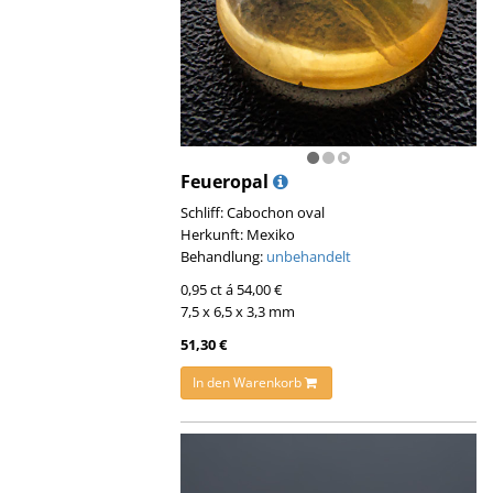
Feueropal
Schliff: Cabochon oval
Herkunft: Mexiko
Behandlung:
unbehandelt
0,95 ct á 54,00 €
7,5 x 6,5 x 3,3 mm
51,30 €
In den Warenkorb