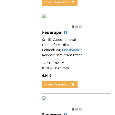
In den Warenkorb
Feueropal
Schliff: Cabochon oval
Herkunft: Mexiko
Behandlung:
unbehandelt
Reinheit: semi-transluzent
1,28 ct á 5,40 €
8,8 x 6,3 x 4,1 mm
6,91 €
In den Warenkorb
Feueropal