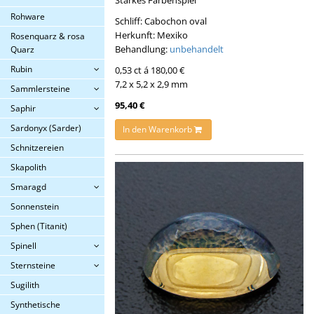
Rohware
Schliff: Cabochon oval
Herkunft: Mexiko
Rosenquarz & rosa
Behandlung:
unbehandelt
Quarz
Rubin
0,53 ct á 180,00 €
7,2 x 5,2 x 2,9 mm
Sammlersteine
95,40 €
Saphir
Sardonyx (Sarder)
In den Warenkorb
Schnitzereien
Skapolith
Smaragd
Sonnenstein
Sphen (Titanit)
Spinell
Sternsteine
Sugilith
Synthetische