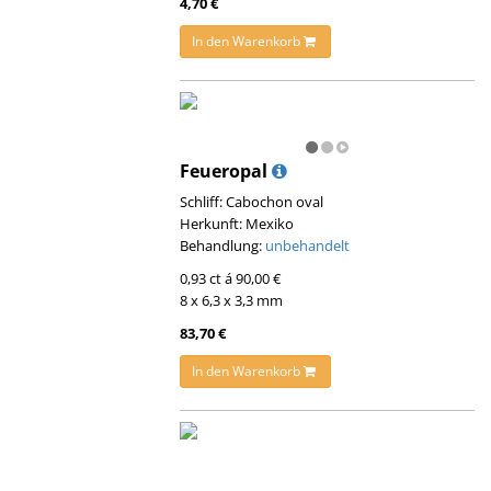
4,70 €
In den Warenkorb
Feueropal
Schliff: Cabochon oval
Herkunft: Mexiko
Behandlung:
unbehandelt
0,93 ct á 90,00 €
8 x 6,3 x 3,3 mm
83,70 €
In den Warenkorb