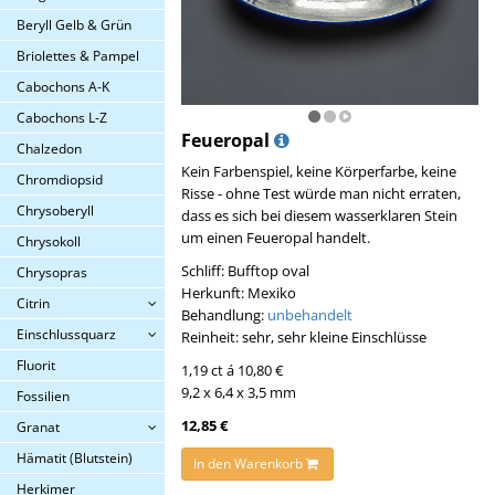
Beryll Gelb & Grün
Briolettes & Pampel
Cabochons A-K
Cabochons L-Z
Feueropal
Chalzedon
Kein Farbenspiel, keine Körperfarbe, keine
Chromdiopsid
Risse - ohne Test würde man nicht erraten,
Chrysoberyll
dass es sich bei diesem wasserklaren Stein
um einen Feueropal handelt.
Chrysokoll
Schliff: Bufftop oval
Chrysopras
Herkunft: Mexiko
Citrin
Behandlung:
unbehandelt
Einschlussquarz
Reinheit: sehr, sehr kleine Einschlüsse
Fluorit
1,19 ct á 10,80 €
9,2 x 6,4 x 3,5 mm
Fossilien
12,85 €
Granat
Hämatit (Blutstein)
In den Warenkorb
Herkimer