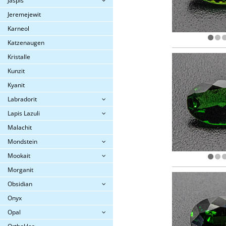
Jaspis
Jeremejewit
Karneol
Katzenaugen
Kristalle
Kunzit
Kyanit
Labradorit
Lapis Lazuli
Malachit
Mondstein
Mookait
Morganit
Obsidian
Onyx
Opal