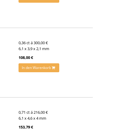
0,36 ct á 300,00 €
6,1 x 3,9 x 2,1 mm
108,00 €
In den Warenkorb
0,71 ct á 216,00 €
6,1 x 4,6 x 4 mm
153,79 €