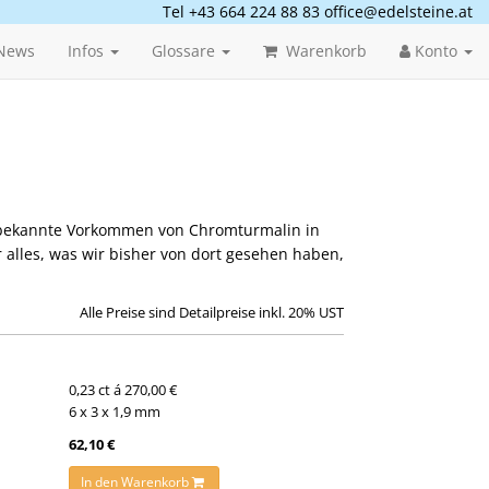
Tel +43 664 224 88 83
office@edelsteine.at
News
Infos
Glossare
Warenkorb
Konto
s bekannte Vorkommen von Chromturmalin in
r alles, was wir bisher von dort gesehen haben,
Alle Preise sind Detailpreise inkl. 20% UST
0,23 ct á 270,00 €
6 x 3 x 1,9 mm
62,10 €
In den Warenkorb