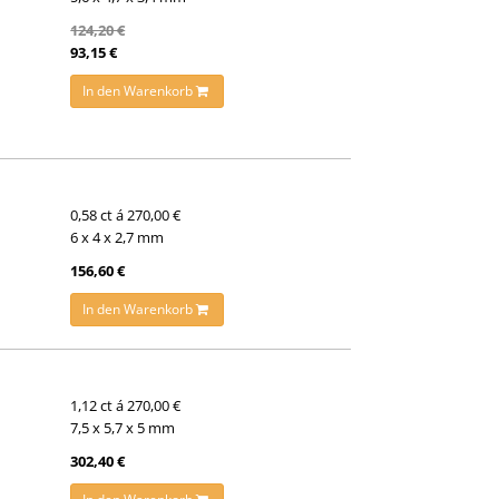
124,20 €
93,15 €
In den Warenkorb
0,58 ct á 270,00 €
6 x 4 x 2,7 mm
156,60 €
In den Warenkorb
1,12 ct á 270,00 €
7,5 x 5,7 x 5 mm
302,40 €