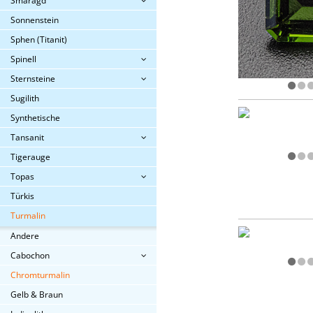
Smaragd
Sonnenstein
Sphen (Titanit)
Spinell
Sternsteine
Sugilith
Synthetische
Tansanit
Tigerauge
Topas
Türkis
Turmalin
Andere
Cabochon
Chromturmalin
Gelb & Braun