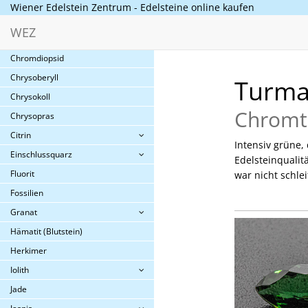
Cabochons A-K
Wiener Edelstein Zentrum - Edelsteine online kaufen
Cabochons L-Z
WEZ
Chalzedon
Chromdiopsid
Chrysoberyll
Turma
Chrysokoll
Chromt
Chrysopras
Citrin
Intensiv grüne
Einschlussquarz
Edelsteinqualitä
Fluorit
war nicht schle
Fossilien
Granat
Hämatit (Blutstein)
Herkimer
Iolith
Jade