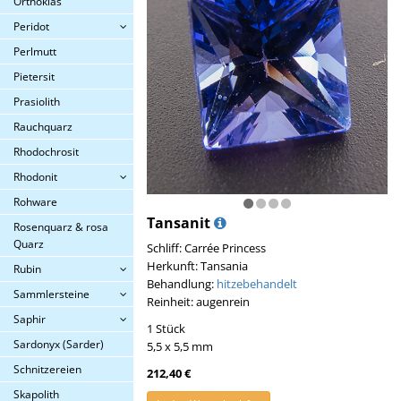
Orthoklas
Peridot
Perlmutt
Pietersit
Prasiolith
Rauchquarz
Rhodochrosit
Rhodonit
Rohware
Tansanit
Rosenquarz & rosa
Quarz
Schliff: Carrée Princess
Herkunft: Tansania
Rubin
Behandlung:
hitzebehandelt
Sammlersteine
Reinheit: augenrein
Saphir
1 Stück
Sardonyx (Sarder)
5,5 x 5,5 mm
Schnitzereien
212,40 €
Skapolith