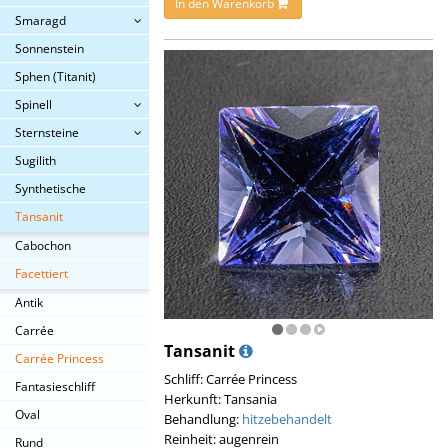
In den Warenkorb
Smaragd
Sonnenstein
Sphen (Titanit)
Spinell
Sternsteine
Sugilith
Synthetische
Tansanit
Cabochon
Facettiert
Antik
Carrée
Tansanit
Carrée Princess
Schliff: Carrée Princess
Fantasieschliff
Herkunft: Tansania
Oval
Behandlung:
hitzebehandelt
Reinheit: augenrein
Rund