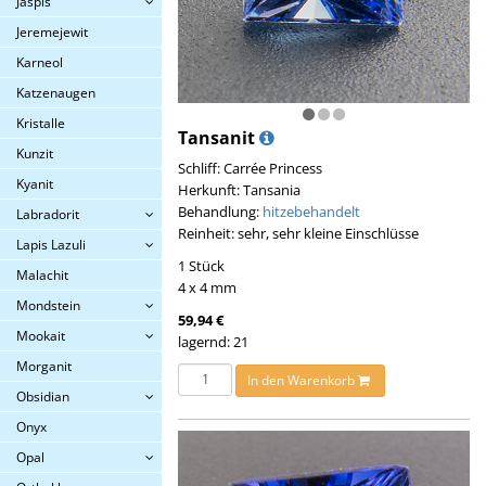
Jaspis
Jeremejewit
Karneol
Katzenaugen
Kristalle
Tansanit
Kunzit
Schliff: Carrée Princess
Kyanit
Herkunft: Tansania
Behandlung:
hitzebehandelt
Labradorit
Reinheit: sehr, sehr kleine Einschlüsse
Lapis Lazuli
1 Stück
Malachit
4 x 4 mm
Mondstein
59,94 €
Mookait
lagernd: 21
Morganit
In den Warenkorb
Obsidian
Onyx
Opal