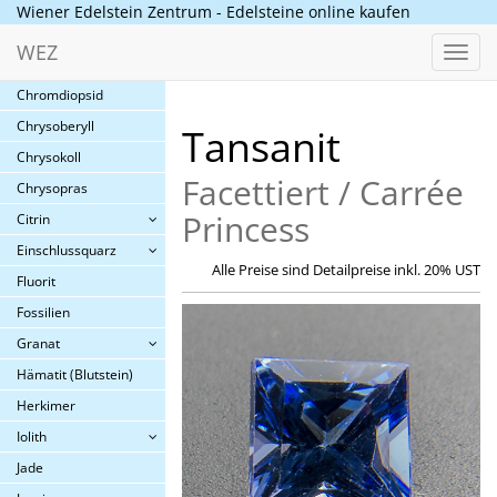
Cabochons A-K
Wiener Edelstein Zentrum - Edelsteine online kaufen
Cabochons L-Z
WEZ
Toggl
Chalzedon
navig
Chromdiopsid
Chrysoberyll
Tansanit
Chrysokoll
Facettiert / Carrée
Chrysopras
Princess
Citrin
Einschlussquarz
Alle Preise sind Detailpreise inkl. 20% UST
Fluorit
Fossilien
Granat
Hämatit (Blutstein)
Herkimer
Iolith
Jade