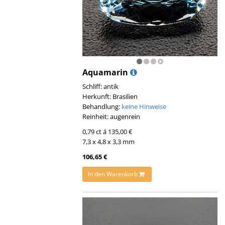
Aquamarin
Schliff: antik
Herkunft: Brasilien
Behandlung:
keine Hinweise
Reinheit: augenrein
0,79 ct á 135,00 €
7,3 x 4,8 x 3,3 mm
106,65 €
In den Warenkorb