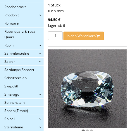
1 Stück
Rhodochrosit
6 x 5 mm
Rhodonit
94,50 €
Rohware
lagernd: 6
Rosenquarz & rosa
In den Warenkorb
Quarz
Rubin
Sammlersteine
Saphir
Sardonyx (Sarder)
Schnitzereien
Skapolith
Smaragd
Sonnenstein
Sphen (Titanit)
Spinell
Sternsteine