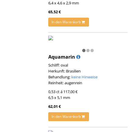
6,4 x 4,6 x 2,9 mm
65,52 €
In den Warenkorb
Aquamarin
Schliff: oval
Herkunft: Brasilien
Behandlung:
keine Hinweise
Reinheit: augenrein
0,53 ct á 117,00 €
6,5 x 5,1 mm
62,01 €
In den Warenkorb