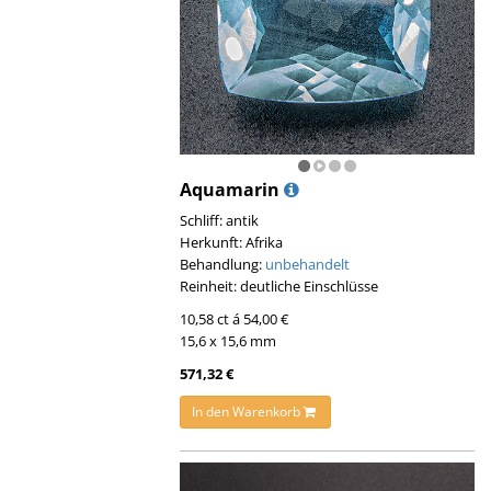
Aquamarin
Schliff: antik
Herkunft: Afrika
Behandlung:
unbehandelt
Reinheit: deutliche Einschlüsse
10,58 ct á 54,00 €
15,6 x 15,6 mm
571,32 €
In den Warenkorb