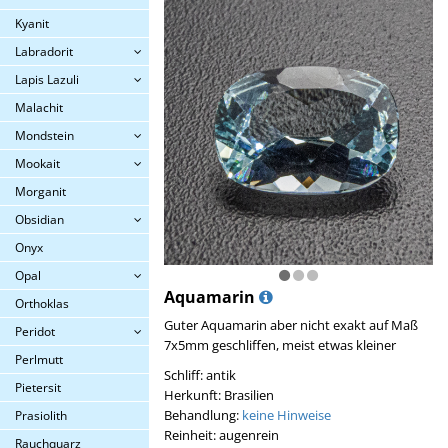
Kyanit
Labradorit
Lapis Lazuli
Malachit
Mondstein
Mookait
Morganit
Obsidian
Onyx
Opal
Aquamarin
Orthoklas
Guter Aquamarin aber nicht exakt auf Maß
Peridot
7x5mm geschliffen, meist etwas kleiner
Perlmutt
Schliff: antik
Pietersit
Herkunft: Brasilien
Behandlung:
keine Hinweise
Prasiolith
Reinheit: augenrein
Rauchquarz