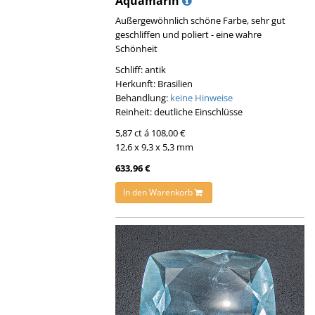
Aquamarin
Außergewöhnlich schöne Farbe, sehr gut
geschliffen und poliert - eine wahre
Schönheit
Schliff: antik
Herkunft: Brasilien
Behandlung:
keine Hinweise
Reinheit: deutliche Einschlüsse
5,87 ct á 108,00 €
12,6 x 9,3 x 5,3 mm
633,96 €
In den Warenkorb