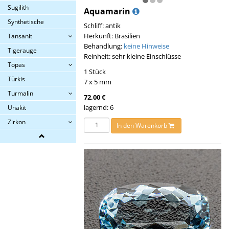
Sugilith
Aquamarin
Synthetische
Schliff: antik
Herkunft: Brasilien
Tansanit
Behandlung:
keine Hinweise
Tigerauge
Reinheit: sehr kleine Einschlüsse
Topas
1 Stück
Türkis
7 x 5 mm
Turmalin
72,00 €
lagernd: 6
Unakit
Zirkon
In den Warenkorb