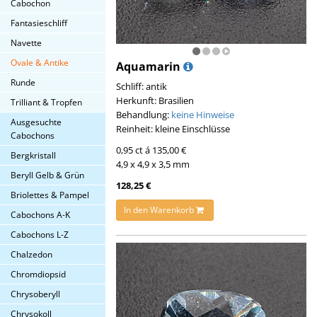
Cabochon
Fantasieschliff
Navette
Ovale & Antike
Aquamarin
Runde
Schliff: antik
Herkunft: Brasilien
Trilliant & Tropfen
Behandlung:
keine Hinweise
Ausgesuchte
Reinheit: kleine Einschlüsse
Cabochons
0,95 ct á 135,00 €
Bergkristall
4,9 x 4,9 x 3,5 mm
Beryll Gelb & Grün
128,25 €
Briolettes & Pampel
In den Warenkorb
Cabochons A-K
Cabochons L-Z
Chalzedon
Chromdiopsid
Chrysoberyll
Chrysokoll