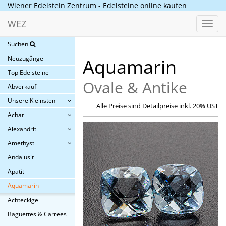
Wiener Edelstein Zentrum - Edelsteine online kaufen
WEZ
Toggl
navig
Suchen
Neuzugänge
Aquamarin
Top Edelsteine
Ovale & Antike
Abverkauf
Unsere Kleinsten
Alle Preise sind Detailpreise inkl. 20% UST
Achat
Alexandrit
Amethyst
Andalusit
Apatit
Aquamarin
Achteckige
Baguettes & Carrees