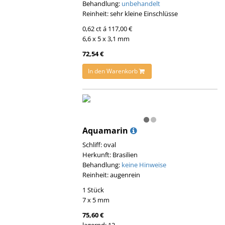
Behandlung:
unbehandelt
Reinheit: sehr kleine Einschlüsse
0,62 ct á 117,00 €
6,6 x 5 x 3,1 mm
72,54 €
In den Warenkorb
Aquamarin
Schliff: oval
Herkunft: Brasilien
Behandlung:
keine Hinweise
Reinheit: augenrein
1 Stück
7 x 5 mm
75,60 €