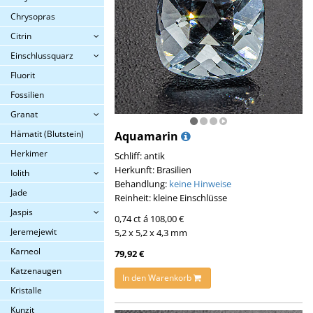
Chrysopras
Citrin
Einschlussquarz
Fluorit
Fossilien
Granat
Hämatit (Blutstein)
Aquamarin
Herkimer
Schliff: antik
Herkunft: Brasilien
Iolith
Behandlung:
keine Hinweise
Jade
Reinheit: kleine Einschlüsse
Jaspis
0,74 ct á 108,00 €
Jeremejewit
5,2 x 5,2 x 4,3 mm
Karneol
79,92 €
Katzenaugen
In den Warenkorb
Kristalle
Kunzit