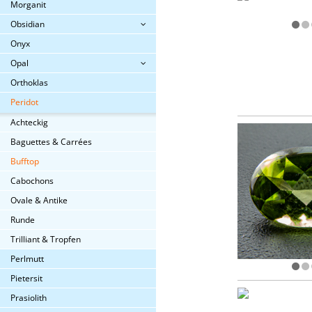
Morganit
Obsidian
Onyx
Opal
Orthoklas
Peridot
Achteckig
Baguettes & Carrées
Bufftop
Cabochons
Ovale & Antike
Runde
Trilliant & Tropfen
Perlmutt
Pietersit
Prasiolith