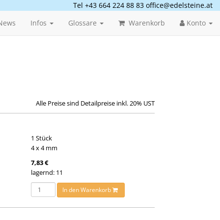
Tel +43 664 224 88 83
office@edelsteine.at
News
Infos
Glossare
Warenkorb
Konto
Alle Preise sind Detailpreise inkl. 20% UST
1 Stück
4 x 4 mm
7,83 €
lagernd: 11
In den Warenkorb