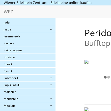
Hämatit (Blutstein)
Wiener Edelstein Zentrum - Edelsteine online kaufen
Herkimer
WEZ
Iolith
Jade
Perido
Jaspis
Jeremejewit
Bufftop
Karneol
Katzenaugen
Kristalle
Kunzit
Kyanit
Labradorit
Lapis Lazuli
Malachit
Mondstein
Mookait