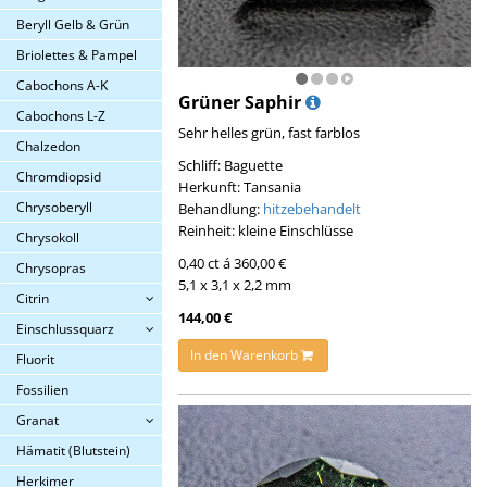
Beryll Gelb & Grün
Briolettes & Pampel
Cabochons A-K
Grüner Saphir
Cabochons L-Z
Sehr helles grün, fast farblos
Chalzedon
Schliff: Baguette
Chromdiopsid
Herkunft: Tansania
Chrysoberyll
Behandlung:
hitzebehandelt
Reinheit: kleine Einschlüsse
Chrysokoll
0,40 ct á 360,00 €
Chrysopras
5,1 x 3,1 x 2,2 mm
Citrin
144,00 €
Einschlussquarz
In den Warenkorb
Fluorit
Fossilien
Granat
Hämatit (Blutstein)
Herkimer