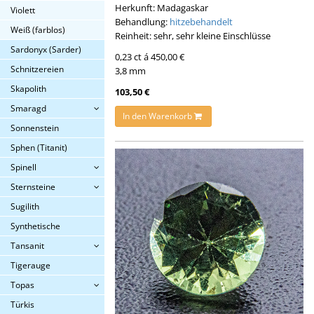
Herkunft: Madagaskar
Violett
Behandlung:
hitzebehandelt
Weiß (farblos)
Reinheit: sehr, sehr kleine Einschlüsse
Sardonyx (Sarder)
0,23 ct á 450,00 €
Schnitzereien
3,8 mm
Skapolith
103,50 €
Smaragd
In den Warenkorb
Sonnenstein
Sphen (Titanit)
Spinell
Sternsteine
Sugilith
Synthetische
Tansanit
Tigerauge
Topas
Türkis