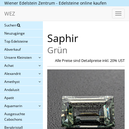
Wiener Edelstein Zentrum - Edelsteine online kaufen
WEZ
Toggl
navig
Suchen
Neuzugänge
Saphir
Top Edelsteine
Grün
Abverkauf
Unsere Kleinsten
Alle Preise sind Detailpreise inkl. 20% UST
Achat
Alexandrit
Amethyst
Andalusit
Apatit
Aquamarin
Ausgesuchte
Cabochons
Bergkristall