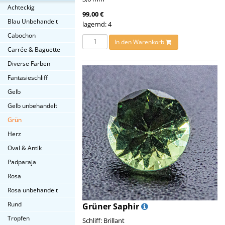
Achteckig
99,00 €
Blau Unbehandelt
lagernd: 4
Cabochon
In den Warenkorb
Carrée & Baguette
Diverse Farben
Fantasieschliff
Gelb
Gelb unbehandelt
Grün
Herz
Oval & Antik
Padparaja
Rosa
Rosa unbehandelt
Rund
Grüner Saphir
Tropfen
Schliff: Brillant