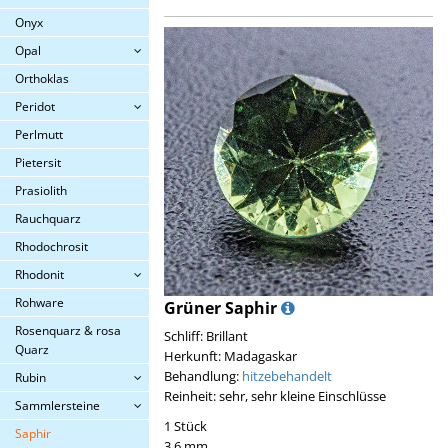
Onyx
Opal
Orthoklas
Peridot
Perlmutt
Pietersit
Prasiolith
Rauchquarz
Rhodochrosit
Rhodonit
Rohware
Grüner Saphir
Rosenquarz & rosa
Schliff: Brillant
Quarz
Herkunft: Madagaskar
Behandlung:
hitzebehandelt
Rubin
Reinheit: sehr, sehr kleine Einschlüsse
Sammlersteine
1 Stück
Saphir
3,6 mm