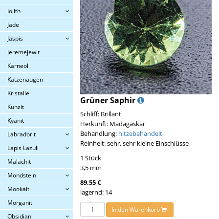
Iolith
Jade
Jaspis
Jeremejewit
Karneol
Katzenaugen
Kristalle
Grüner Saphir
Kunzit
Schliff: Brillant
Kyanit
Herkunft: Madagaskar
Behandlung:
hitzebehandelt
Labradorit
Reinheit: sehr, sehr kleine Einschlüsse
Lapis Lazuli
1 Stück
Malachit
3,5 mm
Mondstein
89,55 €
Mookait
lagernd: 14
Morganit
In den Warenkorb
Obsidian