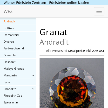
Fluorit
Wiener Edelstein Zentrum - Edelsteine online kaufen
Fossilien
WEZ
Toggl
Granat
navig
Andradit
Bufftop
Granat
Demantoid
Andradit
Diverse
Farbwechselnd
Alle Preise sind Detailpreise inkl. 20% UST
Grossular
Hessonit
Malaya Granat
Mandarin
Pyrop
Rhodolith
Rhodolith Cab
Spessartin