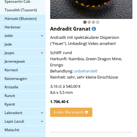
Spessartin Cab
Tsavolith (Tsavorit)
Hämatit (Blutstein)
Herkimer
Andradit Granat
Iolith
Andradit mit spektakulärer Dispersion
("Feuer"). Unbedingt Video ansehen!
Jade
Schliff: rund
Jaspis
Herkunft: Namibia, Green Dragon Mine,
Jeremejewit
Erongo
Karneol
Behandlung:
unbehandelt
Reinheit: sehr, sehr kleine Einschlüsse
Katzenaugen
3,16 ct á 540,00 €
Kristalle
8,6 x 5,5 mm
Kunzit
1.706,40 €
Kyanit
In den Warenkorb
Labradorit
Lapis Lazuli
Malachit