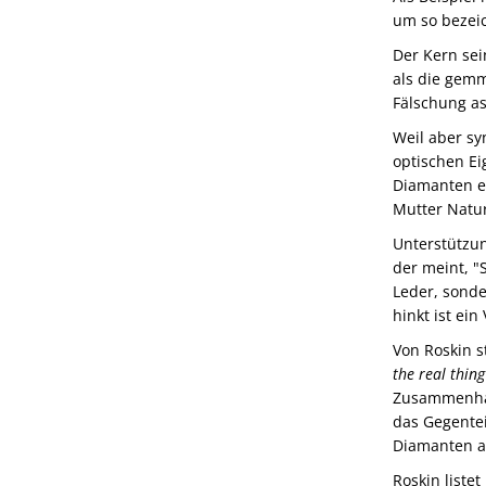
um so bezei
Der Kern sei
als die gemm
Fälschung as
Weil aber sy
optischen Ei
Diamanten e
Mutter Natur
Unterstützun
der meint, "
Leder, sonde
hinkt ist ein 
Von Roskin 
the real thi
Zusammenhan
das Gegentei
Diamanten ab
Roskin liste