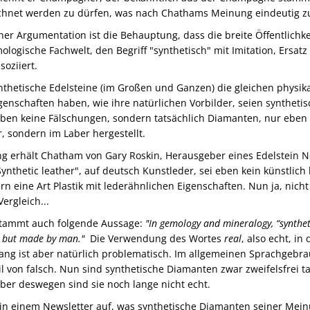
chnet werden zu dürfen, was nach Chathams Meinung eindeutig zu
ner Argumentation ist die Behauptung, dass die breite Öffentlichke
ologische Fachwelt, den Begriff "synthetisch" mit Imitation, Ersatz
soziiert.
nthetische Edelsteine (im Großen und Ganzen) die gleichen physik
genschaften haben, wie ihre natürlichen Vorbilder, seien syntheti
ben keine Fälschungen, sondern tatsächlich Diamanten, nur eben 
, sondern im Laber hergestellt.
g erhält Chatham von Gary Roskin, Herausgeber eines Edelstein N
Synthetic leather", auf deutsch Kunstleder, sei eben kein künstlich 
rn eine Art Plastik mit lederähnlichen Eigenschaften. Nun ja, nicht
Vergleich...
stammt auch folgende Aussage:
"In gemology and mineralogy, “synthet
ng but made by man."
Die Verwendung des Wortes
real
, also echt, in
g ist aber natürlich problematisch. Im allgemeinen Sprachgebrau
l von falsch. Nun sind synthetische Diamanten zwar zweifelsfrei ta
er deswegen sind sie noch lange nicht echt.
t in einem Newsletter auf, was synthetische Diamanten seiner Mei