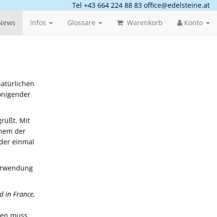
Tel +43 664 224 88 83
office@edelsteine.at
News
Infos
Glossare
Warenkorb
Konto
natürlichen
önigender
rüßt. Mit
inem der
eder einmal
Verwendung
d in France,
men muss,