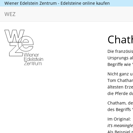
Wiener Edelstein Zentrum - Edelsteine online kaufen
WEZ
Chat
Die französi
Ursprungs a
Begriffe wie 
Nicht ganz 
Tom Chatham
ältesten Erz
die Pferde d
Chatham, des
des Begriffs
Im Original: 
it’s meaningle
Als Beispie