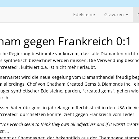
Edelsteine
Gravuren
ham gegen Frankreich 0:1
sche Regierung bestimmte vor kurzem, dass alle Diamanten nicht-
ls synthetisch bezeichnet werden müssen. Die Verwendung besch
"created", kultiviert o.ä. ist nicht mehr erlaubt.
unerwartet wird die neue Regelung vom Diamanthandel freudig beg
 allerdings, Chef von Chatham Created Gems & Diamonds Inc., e
euger synthetischer Edelsteine, pardon, "created gems", gehen wi
urch.
sen Vater übrigens in jahrelangem Rechtsstreit in den USA die 
 "created" durchsetzen konnte, zieht gegen Frankreich vom Leder.
“
The French seem to think they own all adjectives and if it wasn’t create
ss
”...
l nennt er Champagner, der bekanntlich aus der Champagne stam