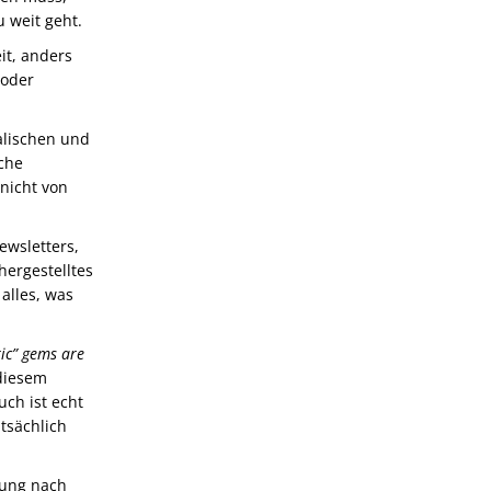
 weit geht.
it, anders
 oder
alischen und
sche
nicht von
ewsletters,
hergestelltes
 alles, was
ic” gems are
 diesem
ch ist echt
tsächlich
nung nach