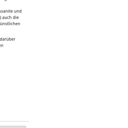
ssanite und
) auch die
künstlichen
 darüber
en