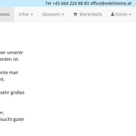
Tel +43 664 224 88 83
office@edelsteine.at
News
Infos
Glossare
Warenkorb
Konto
ner unserer
orden ist.
onnte man
it.
 sehr großes
r,
esucht guter