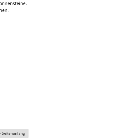
Sonnensteine,
ahen.
Seitenanfang