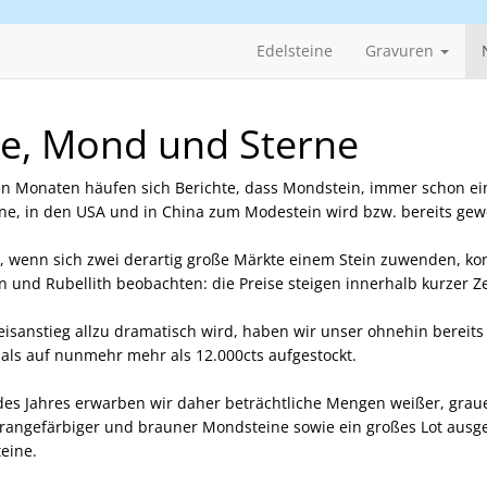
Edelsteine
Gravuren
e, Mond und Sterne
en Monaten häufen sich Berichte, dass Mondstein, immer schon ei
ine, in den USA und in China zum Modestein wird bzw. bereits gew
, wenn sich zwei derartig große Märkte einem Stein zuwenden, k
in und Rubellith beobachten: die Preise steigen innerhalb kurzer Ze
eisanstieg allzu dramatisch wird, haben wir unser ohnehin bereits
ls auf nunmehr mehr als 12.000cts aufgestockt.
des Jahres erwarben wir daher beträchtliche Mengen weißer, graue
rangefärbiger und brauner Mondsteine sowie ein großes Lot ausg
eine.