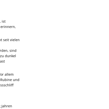
 ist
 erinnern,
 seit vielen
urden, sind
 zu dunkel
ast
Vor allem
e Rubine und
ssschliff
g Jahren