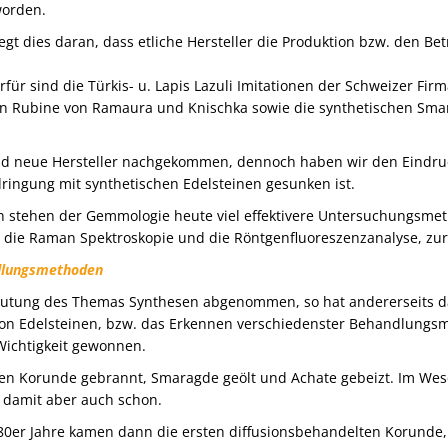
worden.
egt dies daran, dass etliche Hersteller die Produktion bzw. den Bet
rfür sind die Türkis- u. Lapis Lazuli Imitationen der Schweizer Firm
en Rubine von Ramaura und Knischka sowie die synthetischen Sma
ind neue Hersteller nachgekommen, dennoch haben wir den Eindruc
ingung mit synthetischen Edelsteinen gesunken ist.
 stehen der Gemmologie heute viel effektivere Untersuchungsmet
 die Raman Spektroskopie und die Röntgenfluoreszenzanalyse, zur
dlungsmethoden
eutung des Themas Synthesen abgenommen, so hat andererseits d
on Edelsteinen, bzw. das Erkennen verschiedenster Behandlungs
Wichtigkeit gewonnen.
en Korunde gebrannt, Smaragde geölt und Achate gebeizt. Im Wes
h damit aber auch schon.
80er Jahre kamen dann die ersten diffusionsbehandelten Korunde,