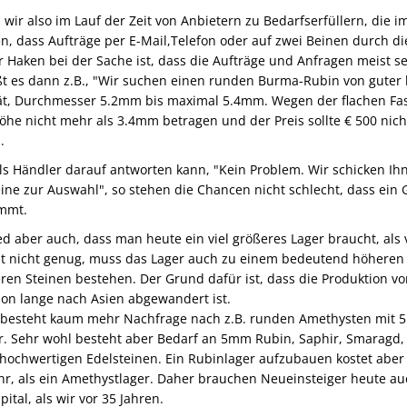
 wir also im Lauf der Zeit von Anbietern zu Bedarfserfüllern, die i
n, dass Aufträge per E-Mail,Telefon oder auf zwei Beinen durch di
Haken bei der Sache ist, dass die Aufträge und Anfragen meist se
ßt es dann z.B., "Wir suchen einen runden Burma-Rubin von guter 
tät, Durchmesser 5.2mm bis maximal 5.4mm. Wegen der flachen Fa
he nicht mehr als 3.4mm betragen und der Preis sollte € 500 nich
.
 Händler darauf antworten kann, "Kein Problem. Wir schicken Ih
eine zur Auswahl", so stehen die Chancen nicht schlecht, dass ein 
mmt.
d aber auch, dass man heute ein viel größeres Lager braucht, als 
t nicht genug, muss das Lager auch zu einem bedeutend höheren 
eren Steinen bestehen. Der Grund dafür ist, dass die Produktion vo
on lange nach Asien abgewandert ist.
 besteht kaum mehr Nachfrage nach z.B. runden Amethysten mit
. Sehr wohl besteht aber Bedarf an 5mm Rubin, Saphir, Smaragd, 
 hochwertigen
Edelst
einen. Ein Rubinlager aufzubauen kostet aber 
r, als ein Amethystlager. Daher brauchen Neueinsteiger heute au
ital, als wir vor 35 Jahren.