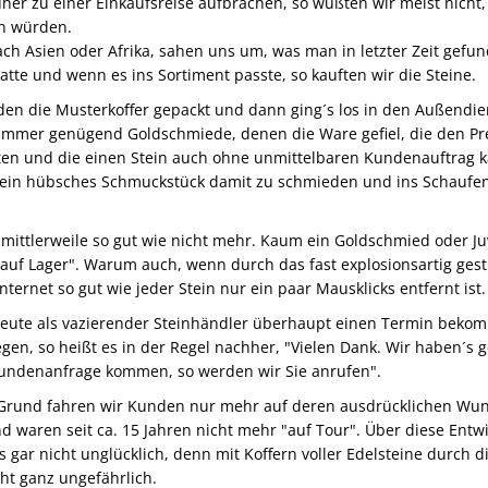
her zu einer Einkaufsreise aufbrachen, so wußten wir meist nicht,
 würden.
ach Asien oder Afrika, sahen uns um, was man in letzter Zeit gefu
hatte und wenn es ins Sortiment passte, so kauften wir die Steine.
n die Musterkoffer gepackt und dann ging´s los in den Außendien
immer genügend Goldschmiede, denen die Ware gefiel, die den Pre
lten und die einen Stein auch ohne unmittelbaren Kundenauftrag 
ein hübsches Schmuckstück damit zu schmieden und ins Schaufen
 mittlerweile so gut wie nicht mehr. Kaum ein Goldschmied oder Ju
auf Lager". Warum auch, wenn durch das fast explosionsartig ges
nternet so gut wie jeder Stein nur ein paar Mausklicks entfernt ist.
ute als vazierender Steinhändler überhaupt einen Termin bekom
gen, so heißt es in der Regel nachher, "Vielen Dank. Wir haben´s 
Kundenanfrage kommen, so werden wir Sie anrufen".
Grund fahren wir Kunden nur mehr auf deren ausdrücklichen Wu
 waren seit ca. 15 Jahren nicht mehr "auf Tour". Über diese Entw
gs gar nicht unglücklich, denn mit Koffern voller Edelsteine durch 
cht ganz ungefährlich.