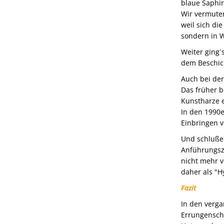
blaue Saphir
Wir vermuten
weil sich di
sondern in 
Weiter ging´
dem Beschic
Auch bei der
Das früher 
Kunstharze e
In den 1990
Einbringen v
Und schlußen
Anführungsze
nicht mehr v
daher als "H
Fazit
In den verga
Errungensch