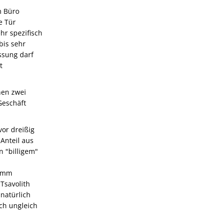
m Büro
e Tür
hr spezifisch
bis sehr
ssung darf
t
nen zwei
Geschäft
vor dreißig
Anteil aus
n "billigem"
 5mm
Tsavolith
natürlich
ch ungleich