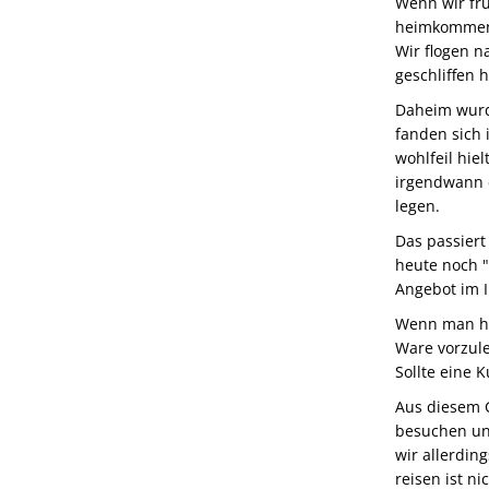
Wenn wir frü
heimkommen
Wir flogen n
geschliffen 
Daheim wurde
fanden sich 
wohlfeil hie
irgendwann 
legen.
Das passiert
heute noch "
Angebot im I
Wenn man he
Ware vorzule
Sollte eine 
Aus diesem 
besuchen und
wir allerdin
reisen ist ni