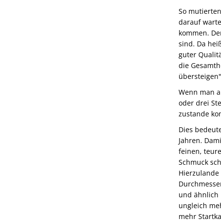
So mutierten
darauf warte
kommen. Der 
sind. Da hei
guter Quali
die Gesamthö
übersteigen"
Wenn man als
oder drei St
zustande ko
Dies bedeute
Jahren. Dami
feinen, teur
Schmuck sch
Hierzulande
Durchmesser
und ähnlich
ungleich meh
mehr Startkap