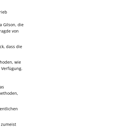
rieb
a Gilson, die
ragde von
k, dass die
hoden, wie
 Verfügung.
as
methoden,
entlichen
 zumeist