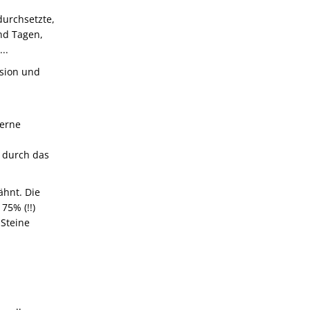
durchsetzte,
nd Tagen,
..
usion und
erne
 durch das
ähnt. Die
75% (!!)
 Steine