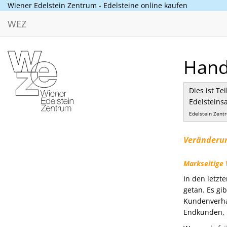
Wiener Edelstein Zentrum - Edelsteine online kaufen
WEZ
Hande
Dies ist Te
Edelsteins
Edelstein Zent
Veränderun
Markseitige
In den letzte
getan. Es gi
Kundenverhal
Endkunden, h