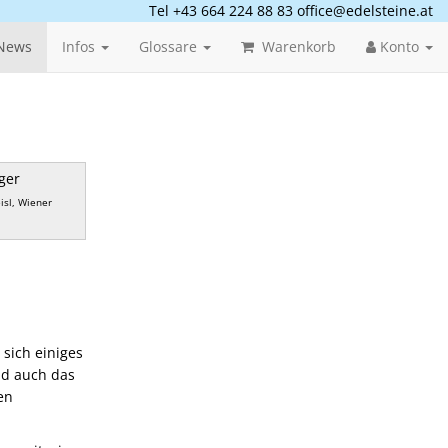
Tel +43 664 224 88 83
office@edelsteine.at
News
Infos
Glossare
Warenkorb
Konto
ger
isl, Wiener
 sich einiges
nd auch das
en