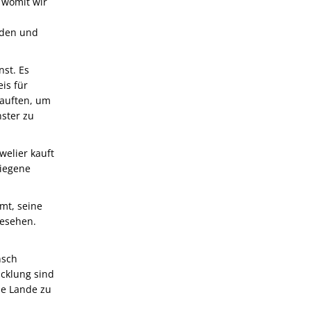
 womit wir
nden und
st. Es
is für
kauften, um
ster zu
welier kauft
tiegene
mt, seine
gesehen.
nsch
icklung sind
die Lande zu