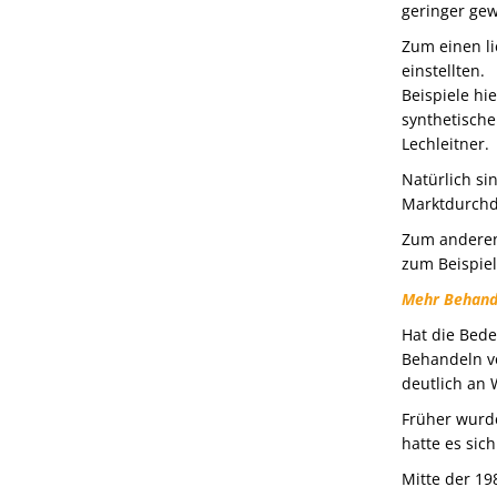
geringer ge
Zum einen li
einstellten.
Beispiele hie
synthetisch
Lechleitner.
Natürlich s
Marktdurchdr
Zum anderen
zum Beispiel
Mehr Behan
Hat die Bed
Behandeln v
deutlich an 
Früher wurd
hatte es sic
Mitte der 19