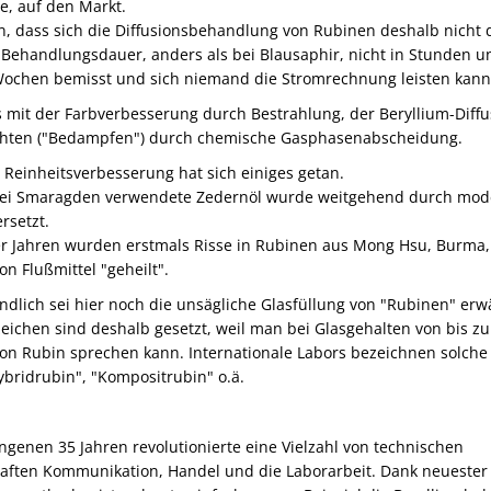
e, auf den Markt.
, dass sich die Diffusionsbehandlung von Rubinen deshalb nicht 
e Behandlungsdauer, anders als bei Blausaphir, nicht in Stunden u
Wochen bemisst und sich niemand die Stromrechnung leisten kann.
s mit der Farbverbesserung durch Bestrahlung, der Beryllium-Diff
hten ("Bedampfen") durch chemische Gasphasenabscheidung.
 Reinheitsverbesserung hat sich einiges getan.
bei Smaragden verwendete Zedernöl wurde weitgehend durch mod
rsetzt.
er Jahren wurden erstmals Risse in Rubinen aus Mong Hsu, Burma,
on Flußmittel "geheilt".
dlich sei hier noch die unsägliche Glasfüllung von "Rubinen" erw
ichen sind deshalb gesetzt, weil man bei Glasgehalten von bis zu 
on Rubin sprechen kann. Internationale Labors bezeichnen solche
ybridrubin", "Kompositrubin" o.ä.
ngenen 35 Jahren revolutionierte eine Vielzahl von technischen
aften Kommunikation, Handel und die Laborarbeit. Dank neuester