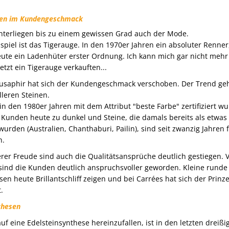
en im Kundengeschmack
nterliegen bis zu einem gewissen Grad auch der Mode.
ispiel ist das Tigerauge. In den 1970er Jahren ein absoluter Renner,
ute ein Ladenhüter erster Ordnung. Ich kann mich gar nicht mehr
etzt ein Tigerauge verkauften...
usaphir hat sich der Kundengeschmack verschoben. Der Trend geht
lleren Steinen.
 in den 1980er Jahren mit dem Attribut "beste Farbe" zertifiziert w
Kunden heute zu dunkel und Steine, die damals bereits als etwas
rden (Australien, Chanthaburi, Pailin), sind seit zwanzig Jahren f
h.
rer Freude sind auch die Qualitätsansprüche deutlich gestiegen. 
 sind die Kunden deutlich anspruchsvoller geworden. Kleine rund
en heute Brillantschliff zeigen und bei Carrées hat sich der Prinze
.
thesen
auf eine Edelsteinsynthese hereinzufallen, ist in den letzten dreißi