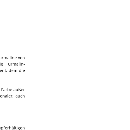
urmaline von
ie Turmalin-
zent, dem die
r Farbe außer
ionaler, auch
pferhältigen