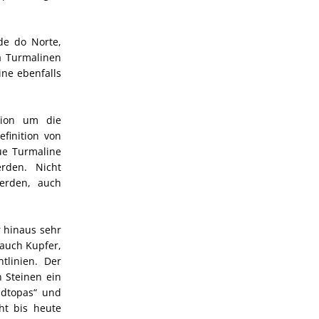
de do Norte,
ba Turmalinen
ne ebenfalls
sion um die
finition von
ue Turmaline
rden. Nicht
werden, auch
r hinaus sehr
 auch Kupfer,
tlinien. Der
n Steinen ein
dtopas“ und
ht bis heute