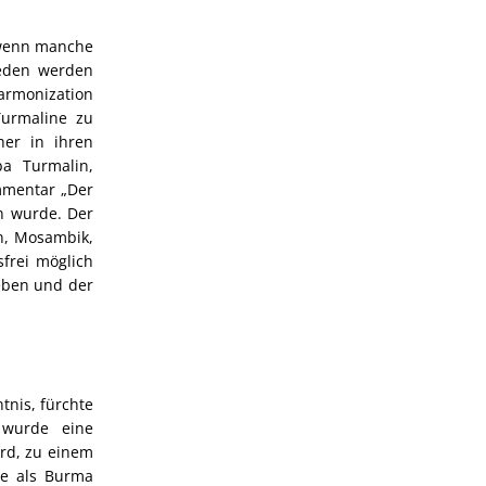
 wenn manche
ieden werden
armonization
Turmaline zu
her in ihren
ba Turmalin,
ommentar „Der
n wurde. Der
n, Mosambik,
frei möglich
geben und der
nis, fürchte
 wurde eine
ird, zu einem
be als Burma