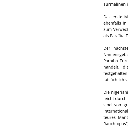
Turmalinen 
Das erste M
ebenfalls in
zum Verwech
als Paraïba 
Der nächst
Namensgebun
Paraïba Tur
handelt, d
festgehalte
tatsächlich
Die nigerian
leicht durch
sind von gr
internationa
teures Män
Rauchtopas“