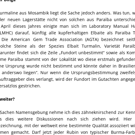
 Turmaline aus Mosambik liegt die Sache jedoch anders. Was tun,
der neuen Lagerstätte nicht von solchen aus Paraïba untersch
April dieses Jahres einigte man sich im Laboratory Manual H
LMHC) darauf, künftig alle kupferhaltigen Elbaite als Paraïba 
 Die American Gem Trade Association (AGTA) bezeichnet seit
olche Steine als der Spezies Elbait Turmalin, Varietät Paraï
arunter findet sich die Zeile „Fundort unbestimmt“ sowie als K
ame Paraïba stammt von der Lokalität wo diese erstmals gefunde
he Ursprung wurde nicht bestimmt und könnte daher in Brasilie
r anderswo liegen“. Nur wenn die Ursprungsbestimmung zweifels
Auftraggeber dies verlangt, wird der Fundort im Gutachten ange
satzlos gestrichen.
weiter?
in Sachen Namensgebung nehme ich dies zähneknirschend zur Kennt
ss dies weitere Diskussionen nach sich ziehen wird. Hier
eichnung, mit der weltweit eine bestimmte Qualität assoziiert w
amen gemacht. Darf jetzt jeder Rubin von typischer Burma-Far