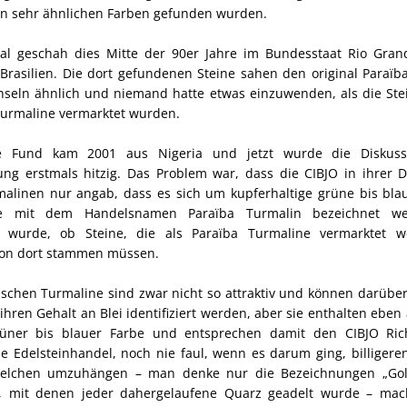
in sehr ähnlichen Farben gefunden wurden.
al geschah dies Mitte der 90er Jahre im Bundesstaat Rio Gran
 Brasilien. Die dort gefundenen Steine sahen den original Paraï
seln ähnlich und niemand hatte etwas einzuwenden, als die Stei
Turmaline vermarktet wurden.
e Fund kam 2001 aus Nigeria und jetzt wurde die Diskus
g erstmals hitzig. Das Problem war, dass die CIBJO in ihrer De
malinen nur angab, dass es sich um kupferhaltige grüne bis bla
ie mit dem Handelsnamen Paraïba Turmalin bezeichnet we
n wurde, ob Steine, die als Paraïba Turmaline vermarktet 
 von dort stammen müssen.
ischen Turmaline sind zwar nicht so attraktiv und können darübe
 ihren Gehalt an Blei identifiziert werden, aber sie enthalten eben
üner bis blauer Farbe und entsprechen damit den CIBJO Rich
le Edelsteinhandel, noch nie faul, wenn es darum ging, billigere
telchen umzuhängen – man denke nur die Bezeichnungen „Gol
, mit denen jeder dahergelaufene Quarz geadelt wurde – mac