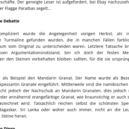
schäfte. Der geneigte Leser ist aufgefordert, bei Ebay nachzuse
der Flagge Paraïbas segelt…
ge Debatte
kompliziert wurde die Angelegenheit vorigen Herbst, als 
ge Turmaline gefunden wurden, die in manchen Fällen farbl
um vom Original zu unterscheiden waren. Letztere Tatsache br
ssen Argumentationsnotstand, bin ich doch der festen Me
n den Steinen vorbehalten bleiben sollten, für die sie ursprüng
 als Beispiel den Mandarin Granat. Der Name wurde als Beze
pessartin Granate eingeführt. Mittlerweile sind die namibischen
nicht jedoch der Nachschub an Mandarin Granaten, dies jedoch 
eder annähernd orangefärbige Granat, wie braunstichig er auch 
zeichnet wird. Tatsächlich reichen selbst die schönsten Spe
dagaskar, Sri Lanka oder woher auch immer, nicht an die Leu
 Steine heran.
er Dinge