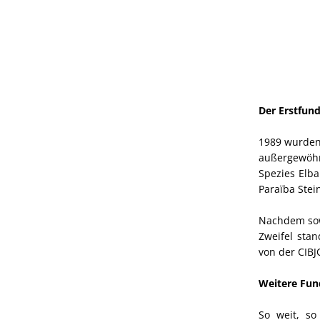
Der Erstfun
1989 wurden
außergewöhn
Spezies Elba
Paraïba Stei
Nachdem sowo
Zweifel stan
von der CIBJ
Weitere Fun
So weit, so