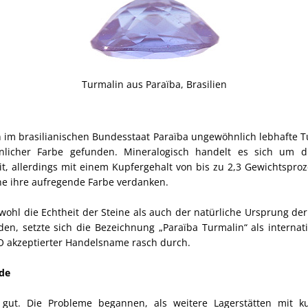
Turmalin aus Paraïba, Brasilien
d
 im brasilianischen Bundesstaat Paraïba ungewöhnlich lebhafte T
licher Farbe gefunden. Mineralogisch handelt es sich um d
it, allerdings mit einem Kupfergehalt von bis zu 2,3 Gewichtspro
ne ihre aufregende Farbe verdanken.
hl die Echtheit der Steine als auch der natürliche Ursprung de
den, setzte sich die Bezeichnung „Paraïba Turmalin“ als internat
O akzeptierter Handelsname rasch durch.
de
 gut. Die Probleme begannen, als weitere Lagerstätten mit ku