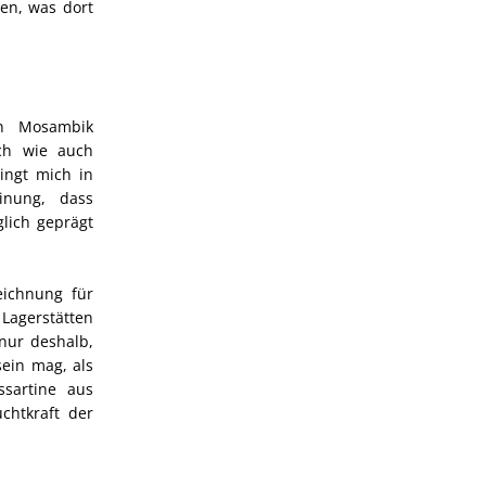
hen, was dort
in Mosambik
ich wie auch
ingt mich in
inung, dass
lich geprägt
ichnung für
 Lagerstätten
nur deshalb,
sein mag, als
ssartine aus
chtkraft der