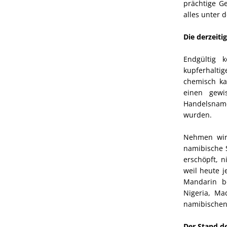
prächtige Ge
alles unter 
Die derzeiti
Endgültig 
kupferhalti
chemisch ka
einen gewi
Handelsname
wurden.
Nehmen wir
namibische S
erschöpft, 
weil heute j
Mandarin be
Nigeria, Ma
namibischen
Der Stand d