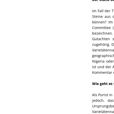
Im Fall der
Steine aus 
können? Im 
Committee (
bezeichnen.
Gutachten s
zugehörig. D
Varietätenn
geographisc
Nigeria ode
ist und der 
Kommentar er
Wie geht es 
Als Purist 
jedoch, da
Ursprungsbez
Varietätenn