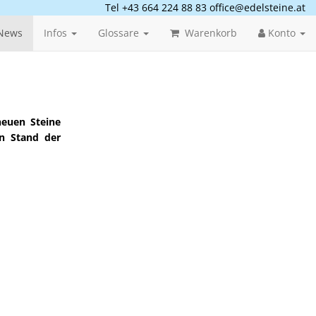
Tel +43 664 224 88 83
office@edelsteine.at
News
Infos
Glossare
Warenkorb
Konto
neuen Steine
en Stand der