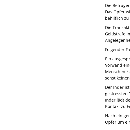
Die Betrüger
Das Opfer wi
behilflich zu
Die Transakt
Geldstrafe i
Angelegenhei
Folgender Fa
Ein ausgesp
Vorwand eine
Menschen ken
sonst keine
Der Inder is
gestressten 
Inder lädt d
Kontakt zu E
Nach einige
Opfer um ein