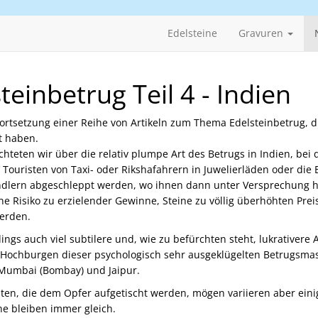
Edelsteine
Gravuren
teinbetrug Teil 4 - Indien
 Fortsetzung einer Reihe von Artikeln zum Thema Edelsteinbetrug, d
ht haben.
ichteten wir über die relativ plumpe Art des Betrugs in Indien, bei 
Touristen von Taxi- oder Rikshafahrern in Juwelierläden oder die 
ndlern abgeschleppt werden, wo ihnen dann unter Versprechung 
ne Risiko zu erzielender Gewinne, Steine zu völlig überhöhten Prei
erden.
dings auch viel subtilere und, wie zu befürchten steht, lukrativere 
e Hochburgen dieser psychologisch sehr ausgeklügelten Betrugsma
 Mumbai (Bombay) und Jaipur.
ten, die dem Opfer aufgetischt werden, mögen variieren aber ein
e bleiben immer gleich.