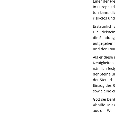
Einer der Fr
in Europa sc
tun kann, di
risikolos un
Erstaunlich 
Die Edelste
die Sendung
aufgegeben w
und der Tour
Als er diese
Neuigkeiten 
nämlich festg
der Steine 
der Steuerhi
Einzug des 
sowie eine e
Gott sei Dan
Abhilfe. Mit
aus der Welt