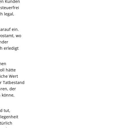
inen Kunden
steuerfrei
h legal,
arauf ein.
Postamt, wo
nder
h erledigt
hmen
ll hätte
liche Wert
r Tatbestand
ren, der
n könne,
d tut,
elegenheit
türlich