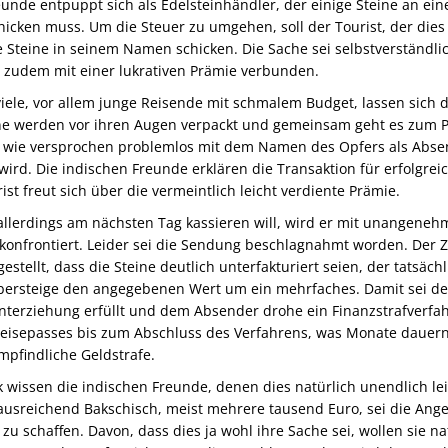
eunde entpuppt sich als Edelsteinhändler, der einige Steine an e
hicken muss. Um die Steuer zu umgehen, soll der Tourist, der dies 
e Steine in seinem Namen schicken. Die Sache sei selbstverständlic
d zudem mit einer lukrativen Prämie verbunden.
viele, vor allem junge Reisende mit schmalem Budget, lassen sich d
ine werden vor ihren Augen verpackt und gemeinsam geht es zum 
 wie versprochen problemlos mit dem Namen des Opfers als Abse
ird. Die indischen Freunde erklären die Transaktion für erfolgreic
ist freut sich über die vermeintlich leicht verdiente Prämie.
 allerdings am nächsten Tag kassieren will, wird er mit unangene
konfrontiert. Leider sei die Sendung beschlagnahmt worden. Der Zo
estellt, dass die Steine deutlich unterfakturiert seien, der tatsäch
übersteige den angegebenen Wert um ein mehrfaches. Damit sei de
nterziehung erfüllt und dem Absender drohe ein Finanzstrafverfah
Reisepasses bis zum Abschluss des Verfahrens, was Monate dauer
mpfindliche Geldstrafe.
k wissen die indischen Freunde, denen dies natürlich unendlich lei
 ausreichend Bakschisch, meist mehrere tausend Euro, sei die Ang
 zu schaffen. Davon, dass dies ja wohl ihre Sache sei, wollen sie na