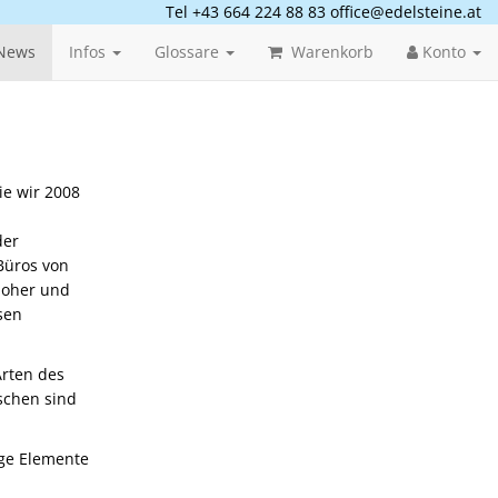
Tel +43 664 224 88 83
office@edelsteine.at
News
Infos
Glossare
Warenkorb
Konto
ie wir 2008
der
Büros von
hoher und
sen
Arten des
schen sind
ige Elemente