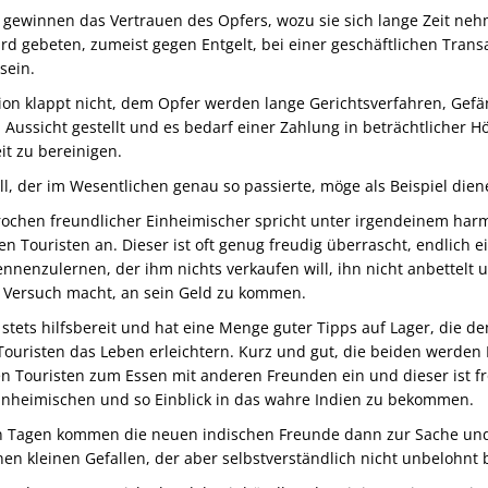
 gewinnen das Vertrauen des Opfers, wozu sie sich lange Zeit ne
rd gebeten, zumeist gegen Entgelt, bei einer geschäftlichen Trans
 sein.
ion klappt nicht, dem Opfer werden lange Gerichtsverfahren, Gef
n Aussicht gestellt und es bedarf einer Zahlung in beträchtlicher H
t zu bereinigen.
ll, der im Wesentlichen genau so passierte, möge als Beispiel dien
rochen freundlicher Einheimischer spricht unter irgendeinem har
n Touristen an. Dieser ist oft genug freudig überrascht, endlich e
nenzulernen, der ihm nichts verkaufen will, ihn nicht anbettelt 
n Versuch macht, an sein Geld zu kommen.
t stets hilfsbereit und hat eine Menge guter Tipps auf Lager, die d
Touristen das Leben erleichtern. Kurz und gut, die beiden werden
en Touristen zum Essen mit anderen Freunden ein und dieser ist fr
inheimischen und so Einblick in das wahre Indien zu bekommen.
n Tagen kommen die neuen indischen Freunde dann zur Sache und
en kleinen Gefallen, der aber selbstverständlich nicht unbelohnt b