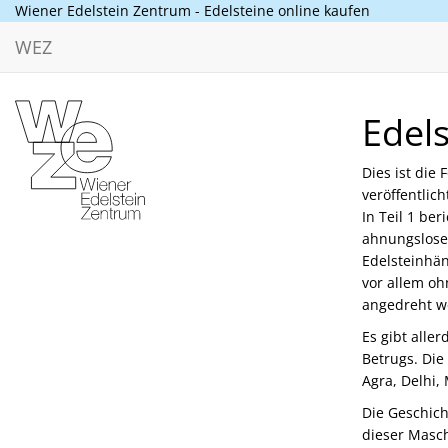
Wiener Edelstein Zentrum - Edelsteine online kaufen
WEZ
Edels
Dies ist die
veröffentlic
In Teil 1 ber
ahnungslose 
Edelsteinhä
vor allem oh
angedreht w
Es gibt aller
Betrugs. Di
Agra, Delhi,
Die Geschich
dieser Masch