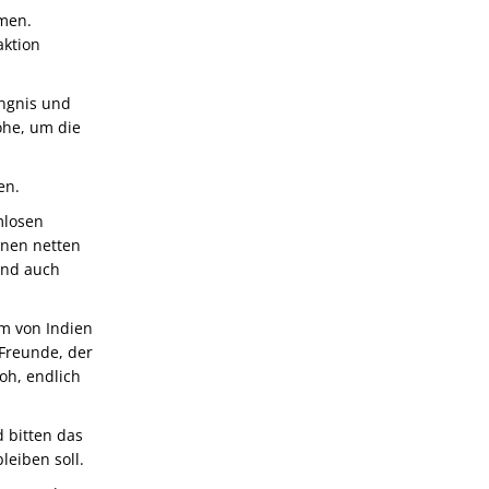
hmen.
aktion
ängnis und
öhe, um die
en.
mlosen
inen netten
und auch
em von Indien
 Freunde, der
oh, endlich
 bitten das
leiben soll.