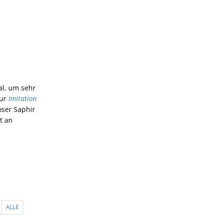
al, um sehr
zur
Imitation
oser Saphir
t an
ALLE