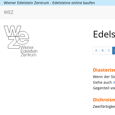
Wiener Edelstein Zentrum - Edelsteine online kaufen
WEZ
Edels
A
B
C
Diasteri
Wenn der Ste
Siehe auch
A
Gegenteil v
Dichrois
Zweifärbigke