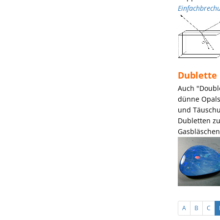
Einfachbrech
Dublette
Auch "Double
dünne Opalsc
und Täuschun
Dubletten zu
Gasbläschen 
A
B
C