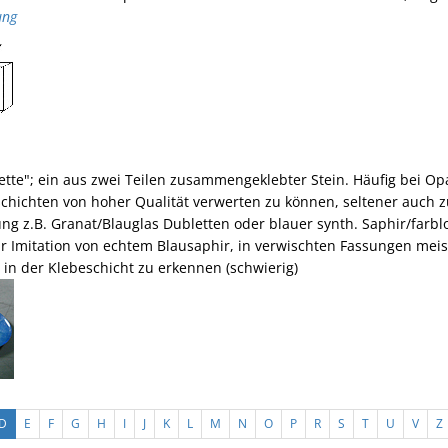
ung
tte"; ein aus zwei Teilen zusammengeklebter Stein. Häufig bei Op
hichten von hoher Qualität verwerten zu können, seltener auch 
g z.B. Granat/Blauglas Dubletten oder blauer synth. Saphir/farbl
r Imitation von echtem Blausaphir, in verwischten Fassungen meis
in der Klebeschicht zu erkennen (schwierig)
D
E
F
G
H
I
J
K
L
M
N
O
P
R
S
T
U
V
Z