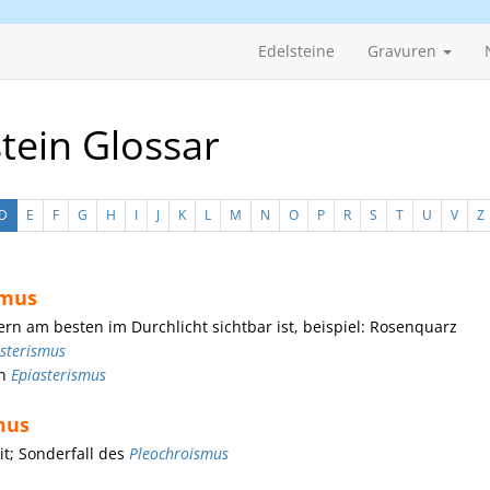
Edelsteine
Gravuren
tein Glossar
D
E
F
G
H
I
J
K
L
M
N
O
P
R
S
T
U
V
Z
smus
rn am besten im Durchlicht sichtbar ist, beispiel: Rosenquarz
sterismus
on
Epiasterismus
mus
it; Sonderfall des
Pleochroismus