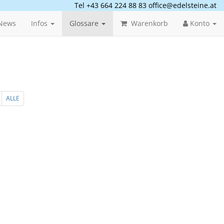
Tel +43 664 224 88 83
office@edelsteine.at
News
Infos
Glossare
Warenkorb
Konto
ALLE