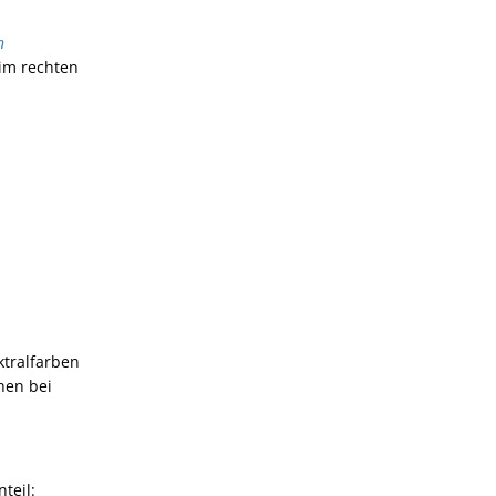
n
 im rechten
ktralfarben
hen bei
teil: