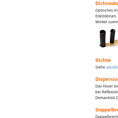
Dichrosk
Optisches I
Edelsteinen.
Winkel zuein
Dichte
Siehe
spezifi
Dispersi
Das Feuer ei
bei Reflexio
Demantoid G
Doppelbr
Doppelbreche