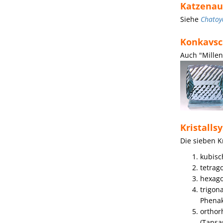
Katzenau
Siehe
Chatoy
Konkavsch
Auch "Millen
Kristalls
Die sieben K
kubisch
tetrago
hexagon
trigon
Phenak
orthorh
(Tansan