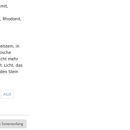
umit,
t, Rhodonit,
lstein, in
tische
nicht mehr
. Licht, das
 den Stein
ALLE
Seitenanfang