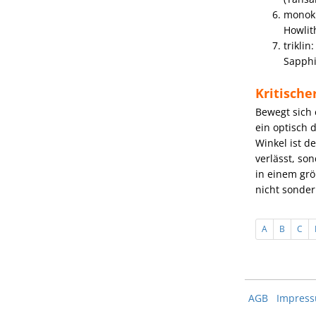
monokl
Howlith
triklin
Sapphi
Kritische
Bewegt sich 
ein optisch 
Winkel ist d
verlässt, so
in einem grö
nicht sondern
A
B
C
AGB
Impres