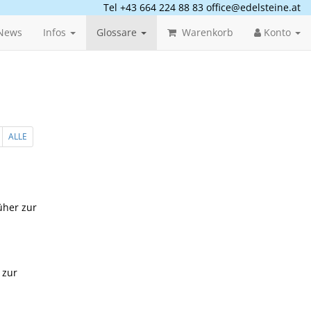
Tel +43 664 224 88 83
office@edelsteine.at
News
Infos
Glossare
Warenkorb
Konto
ALLE
üher zur
 zur