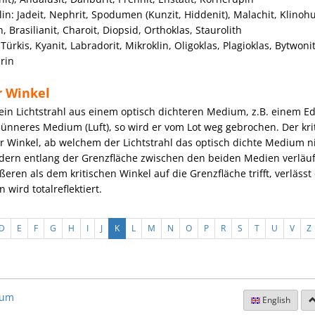
in: Jadeit, Nephrit, Spodumen (Kunzit, Hiddenit), Malachit, Klinoh
, Brasilianit, Charoit, Diopsid, Orthoklas, Staurolith
: Türkis, Kyanit, Labradorit, Mikroklin, Oligoklas, Plagioklas, Bytwoni
rin
r Winkel
ein Lichtstrahl aus einem optisch dichteren Medium, z.B. einem Ede
dünneres Medium (Luft), so wird er vom Lot weg gebrochen. Der kri
er Winkel, ab welchem der Lichtstrahl das optisch dichte Medium 
ndern entlang der Grenzfläche zwischen den beiden Medien verläuft
ßeren als dem kritischen Winkel auf die Grenzfläche trifft, verlässt
 wird totalreflektiert.
D
E
F
G
H
I
J
K
L
M
N
O
P
R
S
T
U
V
Z
sum
English