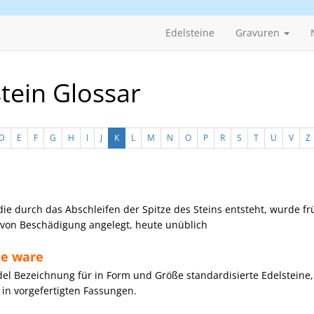
Edelsteine
Gravuren
tein Glossar
D
E
F
G
H
I
J
K
L
M
N
O
P
R
S
T
U
V
Z
 die durch das Abschleifen der Spitze des Steins entsteht, wurde fr
von Beschädigung angelegt, heute unüblich
te ware
el Bezeichnung für in Form und Größe standardisierte Edelsteine,
in vorgefertigten Fassungen.