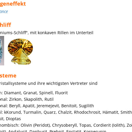
geneffekt
ance
liff
niums-Schliff", mit konkaven Rillen im Unterteil
ysteme
ristallsysteme und ihre wichtigsten Vertreter sind
: Diamant, Granat, Spinell, Fluorit
nal: Zirkon, Skapolith, Rutil
al: Beryll, Apatit, Jeremejevit, Benitoit, Sugilith
al: kKorund, Turmalin, Quarz, Chalzit, Rhodochrosit, Hämatit, Smith
it, Dioptas
ombisch: Olivin (Peridot), Chrysoberyll, Topas, Cordierit (Iolith), Zoi
it), Andalusit, Danburit, Prehnit, Enstatit, Kornerupin